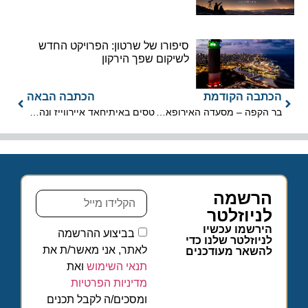
סיפורו של שרטון: הפרויקט החדש
לשיקום שפך הירקון
הכתבה הקודמת
הכתבה הבאה
בר הקפה – מסעדה האירופאי "פלאזה קפה" פותח סניף בהוד השרון
טסים באיתיחאד איירווייז ונהנים משהות חינם באבו דאבי, בעצירת ביניים
הרשמה
לניוזלטר
הירשמו עכשיו
בביצוע ההרשמה
לניוזלטר שלנו כדי
לאתר, אני מאשר/ת את
להשאר מעודכנים
תנאי השימוש
ואת
מדיניות הפרטיות
ומסכים/ה לקבל תכנים