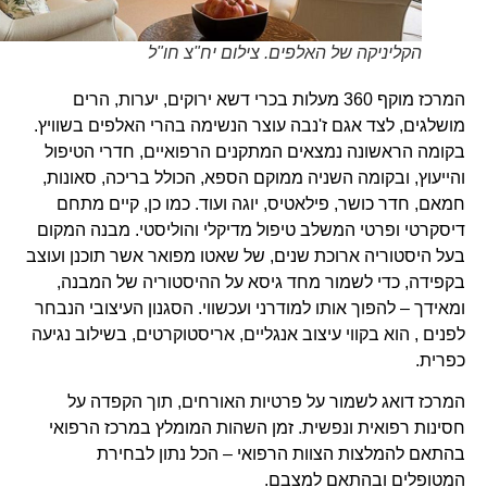
הקליניקה של האלפים. צילום יח"צ חו"ל
המרכז מוקף 360 מעלות בכרי דשא ירוקים, יערות, הרים
מושלגים, לצד אגם ז'נבה עוצר הנשימה בהרי האלפים בשוויץ.
בקומה הראשונה נמצאים המתקנים הרפואיים, חדרי הטיפול
והייעוץ, ובקומה השניה ממוקם הספא,​​ הכולל בריכה, סאונות,
חמאם, חדר כושר, פילאטיס, יוגה ועוד. כמו כן, קיים מתחם
דיסקרטי ופרטי המשלב טיפול מדיקלי והוליסטי. מבנה המקום
בעל היסטוריה ארוכת שנים, של שאטו מפואר אשר תוכנן ועוצב
בקפידה, כדי לשמור מחד גיסא על ההיסטוריה של המבנה,
ומאידך – להפוך אותו למודרני ועכשווי. הסגנון העיצובי הנבחר
לפנים , הוא בקווי עיצוב אנגליים, אריסטוקרטים, בשילוב נגיעה
כפרית.
המרכז דואג לשמור על פרטיות האורחים, תוך הקפדה על
חסינות רפואית ונפשית. זמן השהות המומלץ במרכז הרפואי
בהתאם להמלצות הצוות הרפואי – הכל נתון לבחירת
המטופלים ובהתאם למצבם.