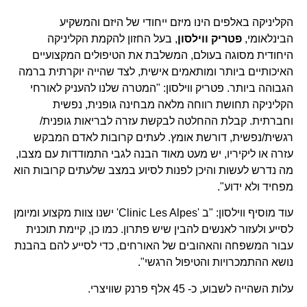
הקליניקה באלפים הינו מיזם ייחודי של היזם והמשקיע
הבינלאומי,
פטריק ווילסון
, בעל החזון להקמת הקליניקה
היחודית מסוגה בעולם, המשלבת את הטיפולים המקצועיים
האיכותיים ביותר ומותאמים אישית, לצד שהייה יוקרתית ברמה
הגבוהה ביותר. פטריק ווילסון: "המטרה שלנו להעניק לאורחי
הקליניקה תחושת רווחה מלאה מבחינה גופנית, נפשית
וחברתית. קבלת ההחלטה לבקשת עזרה לבריאות גופנית/
רגשית/נפשית, דורשת אומץ. לעתים קרובות לאדם המבקש
עזרה או ליקיריו, יש מעט מאוד הבנה לגבי התמודדות עם מצבו,
מה נדרש לעשות והיכן לפנות לסיוע במצב שלעתים קרובות הוא
מפחיד ולא ידוע".
עוד מוסיף ווילסון: "ב 'Clinic Les Alpes' ישנו צוות מקצוע ומיומן
לסייע ולעזור לאנשים להבין שיש פתרון. כמו כן, קיימת תוכנית
עבור המשפחה והאהובים של האורחים, כדי לסייע להם בהבנת
נושא ההתמכרויות והטיפול הרגשי".
עלות השהייה לשבוע, כ- 45 אלף פרנק שוויצרי.