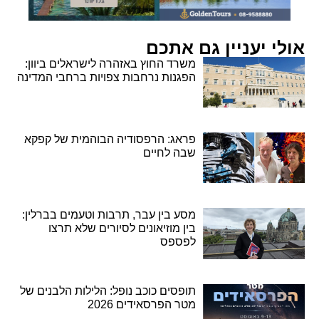
אולי יעניין גם אתכם
משרד החוץ באזהרה לישראלים ביוון:
הפגנות נרחבות צפויות ברחבי המדינה
פראג: הרפסודיה הבוהמית של קפקא
שבה לחיים
מסע בין עבר, תרבות וטעמים בברלין:
בין מוזיאונים לסיורים שלא תרצו
לפספס
תופסים כוכב נופל: הלילות הלבנים של
מטר הפרסאידים 2026