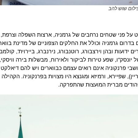
ם שוש להב
 פני שטחים נרחבים של גרמניה, ארצות השפלה וצרפת, הח
ם גרמניה וכולל את החלקים הצפוניים של מדינת בוואריה, ל
עות ובהן וירצבורג, רוטנבורג, נירנברג, ביירוית', קולמבך ו
סק"ו, שפע טירות לביקור ולאירוח, מבשלות בירה וויסקי, ותב
 פרנקוניה אינם רואים עצמם כבווארים ויש להם דיאלקט גרמ
, שפיירא, ורמיזא ומגנצא היו מצויות בפרנקוניה. הקהילה הי