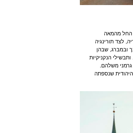
ל מהמאה
צד תורינגיה
במברג, שבהן
שילי הנקניקיות
ני משלהם.
הודית שנספתה