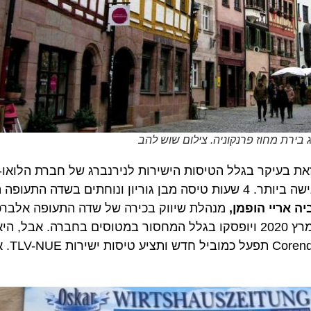
רת מחוז פרנקוניה. צילום שוש להב
יקר בגלל הטיסות הישירות לנירנברג של חברת הלואו-קוסט 
הדרך לביקור במחמדיו של מחוז פרנקוניה נעשתה זולה ונגישה ביותר. 4 שעות טיסה מבן גוריון ונוחתים בש
ריי הופמן,
מנהלת שיווק בכירה של שדה התעופה אלברכט ד
ששירותי הטיסות של חברת רייאנאייר יתקיימו רק עד סוף מרץ 2020 ויופסקו בגלל המחסור במטוסים בחבר
2020 ואילך, חברת התעופה הטורקית-הולנדית קור