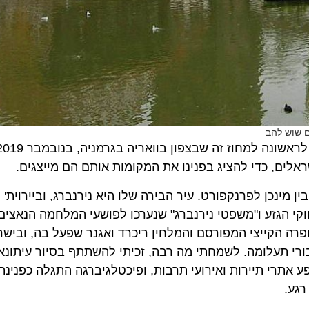
ש להב
פרנקוניה? מה זה והיכ
ים, כדי להציג בפנינו את המקומות אותם הם מייצגים.
המשתרע בין מינכן לפרנקפורט. עיר הבירה שלו היא נירנברג, וביירוית' 
י הגזע ו"משפטי נירנברג" שנערכו לפושעי המלחמה הנאצים 
הקייצי המפורסם והמלחין ריכרד ואגנר שפעל בה, ובישראל ע
ור פיכטלגיברגה Fichtelgebirge היה עבורי תעלומה. לשמחתי מה רבה, זכיתי להשתתף בסיור עי
 אתרי תיירות ואירועי תרבות, ופיכטלגיברגה התגלה כפנינת ט