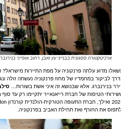
ארכיטקטורה ססגונית בבנייני עץ ואבן. רחוב אופייני בנירנברג בי
אלו מדוע עלתה פרנקוניה על מפת התיירות מישראל? זאת בע
רר בנירנברג. אלא שבנושא זה איני אשת בשורות…
סילביה א
תפוס את החורף ואת תחילת האביב בפרנקוניה.