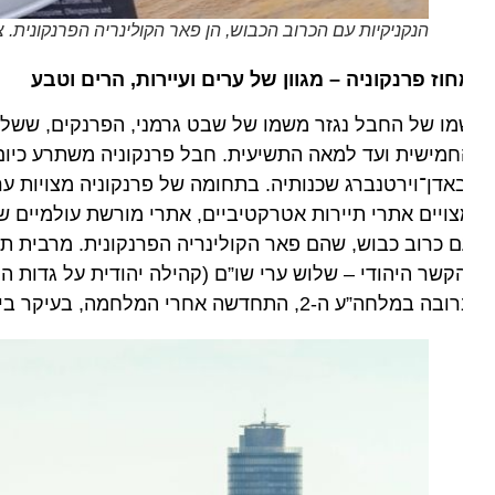
הנקניקיות עם הכרוב הכבוש, הן פאר הקולינריה הפרנקונית. צילו
וז פרנקוניה – מגוון של ערים ועיירות, הרים וטבע
ו של החבל נגזר משמו של שבט גרמני, הפרנקים, ששלט על
מישית ועד למאה התשיעית. חבל פרנקוניה משתרע כיום בדרו
אדן־וירטנברג שכנותיה. בתחומה של פרנקוניה מצויות ערים ידו
ויים אתרי תיירות אטרקטיביים, אתרי מורשת עולמיים של יונ
 כרוב כבוש, שהם פאר הקולינריה הפרנקונית. מרבית תושבי
קשר היהודי – שלוש ערי שו”ם (קהילה יהודית על גדות הריין)
 במלחה”ע ה-2, התחדשה אחרי המלחמה, בעיקר ביהודים מברית המועצות שהתפרקה.