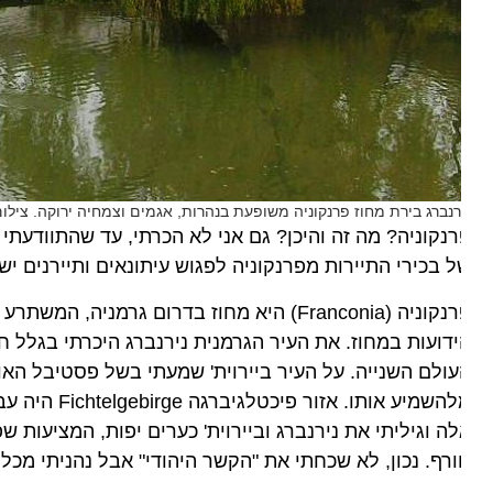
רנברג בירת מחוז פרנקוניה משופעת בנהרות, אגמים וצמחיה ירוקה. צילום שו
 בכירי התיירות מפרנקוניה לפגוש עיתונאים ותיירנים ישראל
פרנקוניה (Franconia) היא מחוז בדרום גרמניה, 
דועות במחוז. את העיר הגרמנית נירנברג היכרתי בגלל חוק
ולם השנייה. על העיר ביירוית' שמעתי בשל פסטיבל האופרה 
מלהשמיע אותו. אז
ה וגיליתי את נירנברג וביירוית' כערים יפות, המציעות שפע
רף. נכון, לא שכחתי את "הקשר היהודי" אבל נהניתי מכל רגע.