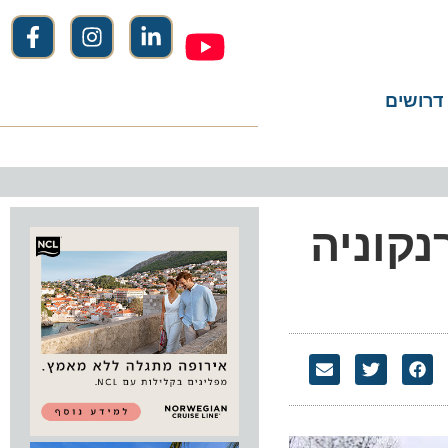
שים
וניה