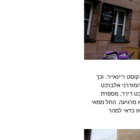
ריינאייר, וכך
דה התעופה המודרני אלברכט
ירר, מספרת
ה. אבל, היא מרגיעה, החל ממאי
נדון Corendon תפעל כמוביל חדש ותציע טיסות ישירות TLV-NUE. אז כדאי למהר