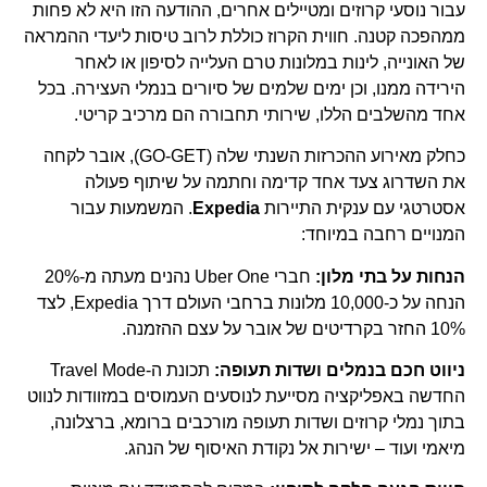
עבור נוסעי קרוזים ומטיילים אחרים, ההודעה הזו היא לא פחות
ממהפכה קטנה. חווית הקרוז כוללת לרוב טיסות ליעדי ההמראה
של האונייה, לינות במלונות טרם העלייה לסיפון או לאחר
הירידה ממנו, וכן ימים שלמים של סיורים בנמלי העצירה. בכל
אחד מהשלבים הללו, שירותי תחבורה הם מרכיב קריטי.
כחלק מאירוע ההכרזות השנתי שלה (GO-GET), אובר לקחה
את השדרוג צעד אחד קדימה וחתמה על שיתוף פעולה
אסטרטגי עם ענקית התיירות
Expedia
. המשמעות עבור
המנויים רחבה במיוחד:
הנחות על בתי מלון:
חברי Uber One נהנים מעתה מ-20%
הנחה על כ-10,000 מלונות ברחבי העולם דרך Expedia, לצד
10% החזר בקרדיטים של אובר על עצם ההזמנה.
ניווט חכם בנמלים ושדות תעופה:
תכונת ה-Travel Mode
החדשה באפליקציה מסייעת לנוסעים העמוסים במזוודות לנווט
בתוך נמלי קרוזים ושדות תעופה מורכבים ברומא, ברצלונה,
מיאמי ועוד – ישירות אל נקודת האיסוף של הנהג.