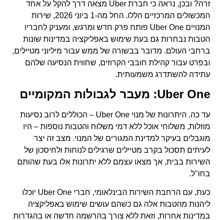
זרה? ובכן, נראה כי חברת Uber מצאה דרך להקל על אחד
המכשולים המרכזיים הללו. החל מה-1 ביוני 2026, שירות
המנויים Uber One פותח פרק חדש ומרגש, ומעניק לחבריו
הטבות נבחרות גם בעת שימוש באפליקציה במדינות שונות
ברחבי העולם. מדובר בבשורה של ממש עבור מיליוני מטיילים,
ובפרט עבור קהילת חובבי הקרוזים, שחווית הנסיעה שלהם
עתידה להשתדרג משמעותית.
Uber One: מעבר לגבולות המקומיים
עד כה, היתרונות של מנוי Uber One – הכוללים לרוב נסיעות
מוזלות, משלוחי אוכל ללא דמי משלוח והטבות נוספות – היו
מוגבלים בעיקר למדינת המגורים של המנוי. מצב זה יצר
לעיתים תסכול בקרב מטיילים שרגילים לנוחות ולחיסכון של
השירות בבית, אך מצאו עצמם ללא יתרונות אלו בעת שהותם
בחו"ל.
כעת, עם הרחבת השירות הבינלאומי, חברי Uber One יוכלו
ליהנות מהטבות אלה גם כשהם עושים שימוש באפליקציה
במדינות אחרות, וזאת ללא צורך בהרשמה חדשה או בהגדרות