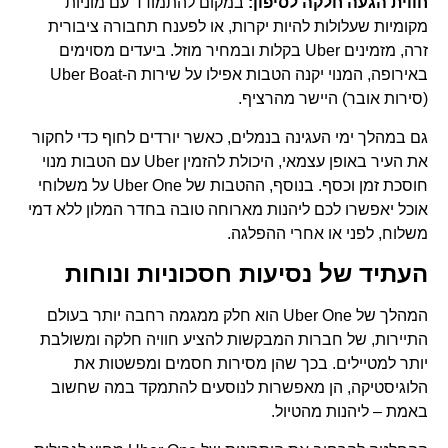
חווית הגעה חלקה לסיפון:
במקום להתמודד עם מוניות
מקומיות שעלולות להיות יקרות, או לפענח תחבורה ציבורית
זרה, מזמינים Uber בקלות ובמחיר מוזל. ביעדים מסוימים
באירופה, המנוי יקנה הטבות אפילו על שירות ה-Uber Boat
(סירות אובר) היישר מהרציף.
גם במהלך ימי העגינה בנמלים, כאשר יורדים לחוף כדי לחקור
את העיר באופן עצמאי, היכולת להזמין Uber עם הטבות מנוי
חוסכת זמן וכסף. בנוסף, ההטבות של Uber One על משלוחי
אוכל יאפשרו לכם ליהנות מארוחה טובה בחדר המלון ללא דמי
משלוח, לפני או אחרי ההפלגה.
העתיד של נסיעות חסכוניות ונוחות
המהלך של Uber One הוא חלק ממגמה רחבה יותר בעולם
התיירות, של חברות המבקשות להציע חוויה חלקה ומשולבת
יותר למטיילים. בכך שהן מסירות חסמים ומפשטות את
הלוגיסטיקה, הן מאפשרות לנוסעים להתמקד במה שחשוב
באמת – ליהנות מהטיול.