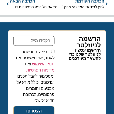
הכתבה הקודמת
הכתבה הבאה
לרוץ לפיסגת המדינה: מרוץ "אתגר החרמון צ'אלנג'" חוזר בגדול
נשיאת סלובניה הניפה את דגל פלסטין והאשימה את ישראל ב"רצח עם"
הרשמה
לניוזלטר
הירשמו עכשיו
בביצוע ההרשמה
לניוזלטר שלנו כדי
לאתר, אני מאשר/ת את
להשאר מעודכנים
תנאי השימוש
ואת
מדיניות הפרטיות
ומסכים/ה לקבל תכנים
ועדכונים, כולל מידע על
מבצעים וחומרים
פרסומיים, לכתובת
הדוא״ל שלי.
הצטרפו