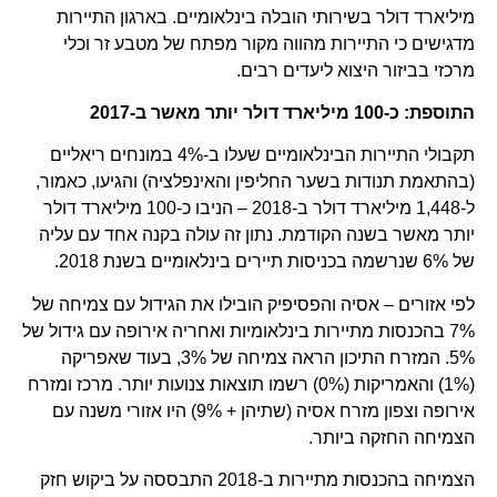
מיליארד דולר בשירותי הובלה בינלאומיים. בארגון התיירות
מדגישים כי התיירות מהווה מקור מפתח של מטבע זר וכלי
מרכזי בביזור היצוא ליעדים רבים.
התוספת:
כ-100 מיליארד דולר יותר מאשר ב-2017
תקבולי התיירות הבינלאומיים שעלו ב-4% במונחים ריאליים
(בהתאמת תנודות בשער החליפין והאינפלציה) והגיעו, כאמור,
ל-1,448 מיליארד דולר ב-2018 – הניבו כ-100 מיליארד דולר
יותר מאשר בשנה הקודמת. נתון זה עולה בקנה אחד עם עליה
של 6% שנרשמה בכניסות תיירים בינלאומיים בשנת 2018.
לפי אזורים – אסיה והפסיפיק הובילו את הגידול עם צמיחה של
7% בהכנסות מתיירות בינלאומיות ואחריה אירופה עם גידול של
5%. המזרח התיכון הראה צמיחה של 3%, בעוד שאפריקה
(1%) והאמריקות (0%) רשמו תוצאות צנועות יותר. מרכז ומזרח
אירופה וצפון מזרח אסיה (שתיהן + 9%) היו אזורי משנה עם
הצמיחה החזקה ביותר.
הצמיחה בהכנסות מתיירות ב-2018 התבססה על ביקוש חזק