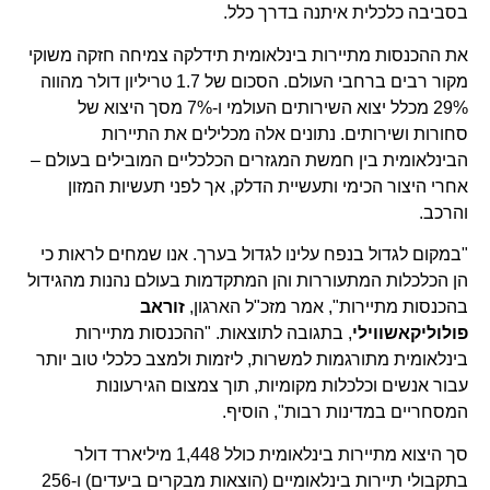
בסביבה כלכלית איתנה בדרך כלל.
את ההכנסות מתיירות בינלאומית תידלקה צמיחה חזקה משוקי
מקור רבים ברחבי העולם. הסכום של 1.7 טריליון דולר מהווה
29% מכלל יצוא השירותים העולמי ו-7% מסך היצוא של
סחורות ושירותים. נתונים אלה מכלילים את התיירות
הבינלאומית בין חמשת המגזרים הכלכליים המובילים בעולם –
אחרי היצור הכימי ותעשיית הדלק, אך לפני תעשיות המזון
והרכב.
"במקום לגדול בנפח עלינו לגדול בערך. אנו שמחים לראות כי
הן הכלכלות המתעוררות והן המתקדמות בעולם נהנות מהגידול
בהכנסות מתיירות", אמר מזכ"ל הארגון,
זוראב
פולוליקאשווילי
, בתגובה לתוצאות. "ההכנסות מתיירות
בינלאומית מתורגמות למשרות, ליזמות ולמצב כלכלי טוב יותר
עבור אנשים וכלכלות מקומיות, תוך צמצום הגירעונות
המסחריים במדינות רבות", הוסיף.
סך היצוא מתיירות בינלאומית כולל 1,448 מיליארד דולר
בתקבולי תיירות בינלאומיים (הוצאות מבקרים ביעדים) ו-256