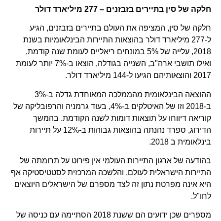
חלקה של סין בתיירים בזבזנים – 277 מיליארד דולר
חלקה של סין, המציפה את העולם בתיירים בזבזנים, הגיע
ל-277 מיליארד דולר בהוצאות התיירות הבינלאומיות בשנת
2018, עלייה של 5% במונחים ריאליים לעומת שנה קודמת,
ואילו תושבי ארה"ב, השנייה בגודלה, הוצאו ב-7% יותר לעומת
2017 והוצאותיהם הגיעו ל-144 מיליארד דולר.
ההוצאה הבינלאומית מהממלכה המאוחדת גדלה ב-3%
ב-2018 וזו של האיטלקים ב-4%, בעוד גרמניה והרפובליקה של
קוריאה דיווחו על תוצאות דומות לשנה הקודמת. בהמשך
הדירוג, ספרד נהנתה בהוצאות גבוהות ב-12% על תיירות
בינלאומית ב 2018.
בהודעה של ארגון התיירות העולמי אין פירוט על תרומתה של
התיירות הישראלית לעולם, והלשכה המרכזית לסטטיסטיקה אף
היא אינה מפרטת נתון זה לצד מספרם של הישראלים היוצאים
לחו"ל.
מספרים שכן ידועים הם ששנת 2018 הסתיימה עם כניסה של