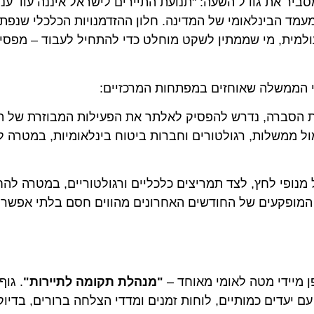
 את גודל השעה: "תנועת התיירים לישראל איננה עוד ענף כל
הבינלאומי של המדינה. חלון ההזדמנויות הכלכלי שנפתח מח
ית, מי שממתין לשקט מוחלט כדי להתחיל לעבוד – מפסיד א
ממשלה שאוחזים במפתחות המרכזיים:
ברה, נדרש להפסיק לאלתר את הפעילות המבוזרת של השגריר
לות, רגולטורים וחברות ביטוח בינלאומיות, במטרה לעדכן
פי לחץ, לצד תמריצים כלכליים ורגולטוריים, במטרה להחזיר
פקעים של החודשים האחרונים מהווים חסם בלתי אפשרי לתי
די מטה לאומי מאוחד –
"מנהלת תקומה לתיירות"
. גוף זה
עדים כמותיים, לוחות זמנים ומדדי הצלחה ברורים, בדיוק כפ