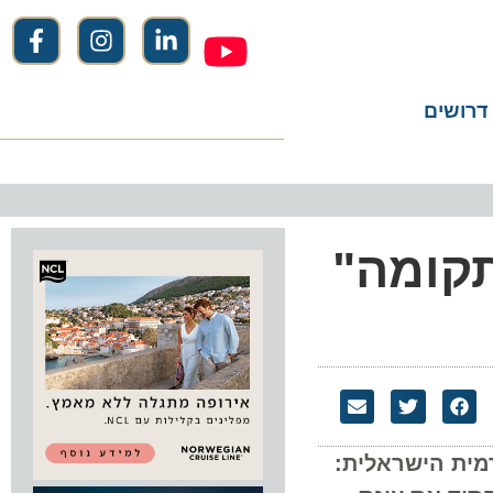
שים
ומה"
ת הישראלית: