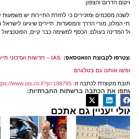
קום הדרום והצפון.
שכה מסכמים ומזכירים כי לחזרת התיירות יש משמעות לאומ
י המלון, מורי הדרך והמסעדות. תיירים שיגיעו לישראל ויר
 המדינה בעולם. הכסף למשימה כבר קיים, הפוטנציאל הכלכ
צטרפו לקבוצת הוואטסאפ:
IAS – חדשות ועדכוני תיירות מהארץ ומהעולם
פשו אותנו גם בטלגרם
ובת מקוצרת לכתבה זו:
https://www.ias.co.il?p=188795
תפו את הכתבה ברשתות החברתיות:
ולי יעניין גם אתכם