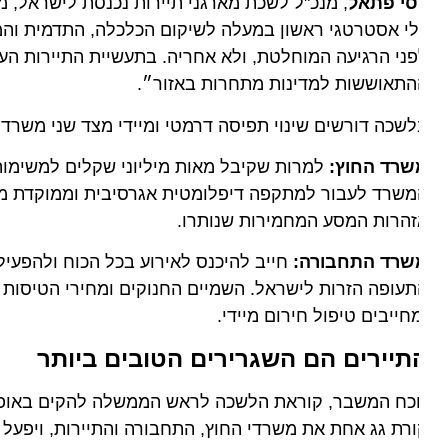
סי פתאל
, מנכ"ל לשכת מארגני תיירות נכנסת לישראל, מסביר
י אסטרטגי ראשון במעלה לשיקום הכלכלה, התדמית והמעמד 
ני הרגיעה המוחלטת, ולא אחריה. בתעשיית התיירות העולמ
התאוששות למדינות מתחרות באזור״.
שכה דורשים שינוי תפיסה דרמטי ומיידי מצד שני משרדי ה
שרד החוץ:
למרות שקיבל מאות מיליוני שקלים למשימות הס
שרד לעבור למתקפה דיפלומטית אגרסיבית וממוקדת מול ממש
הרות המסע המחמירות שנותרו.
שרד התחבורה:
חייב להיכנס לאירוע בכל הכוח ולהפעיל מנו
עופה הזרות לישראל. השמיים החנוקים ומחירי הטיסות המו
חייבים טיפול חירום מיידי.
תיירים הם השגרירים הטובים ביותר
וכח המשבר, קוראת הלשכה לראש הממשלה להקים באופן מיי
רת גג אחת את משרדי החוץ, התחבורה והתיירות, ויפעל עם י