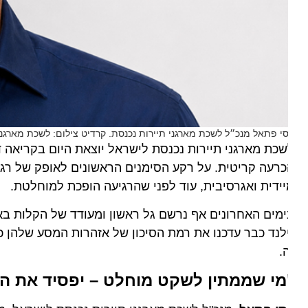
סי פתאל מנכ״ל לשכת מארגני תיירות נכנסת. קרדיט צילום: לשכת מארגני תיי
כת מארגני תיירות נכנסת לישראל יוצאת היום בקריאה דחו
רעה קריטית. על רקע הסימנים הראשונים לאופק של רגיעה א
ידית ואגרסיבית, עוד לפני שהרגיעה הופכת למוחלטת.
מים האחרונים אף נרשם גל ראשון ומעודד של הקלות באזהרו
לנד כבר עדכנו את רמת הסיכון של אזהרות המסע שלהן כלפ
.
מי שממתין לשקט מוחלט – יפסיד את הרכ