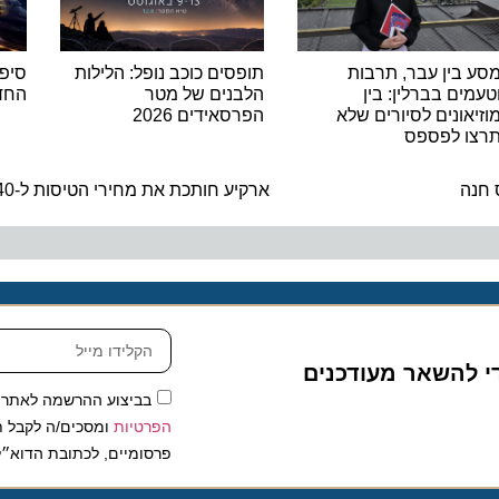
ין עבר, תרבות
תופסים כוכב נופל: הלילות
סיפורו ש
ם בברלין: בין
הלבנים של מטר
החדש לש
ונים לסיורים שלא
הפרסאידים 2026
 לפספס
ה
ארקיע חותכת את מחירי הטיסות ל-40 יעדים ב-15% הנחה
להשאר מעודכנים
בביצוע ההרשמה לאתר, אני
הפרטיות
ומסכים/ה לקבל תכנים 
פרסומיים, לכתובת הדוא״ל שלי.