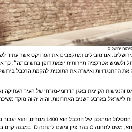
ירושלים
שלים. אנו מובילים ומתקצבים את הפרויקט אשר עתיד לשנות 
לשמש אטרקציה תיירותית יוצאת דופן בחשיבותה״, כך אמר הי
 ההתנגדויות ואישרה את התוכנית להקמת הרכבל בירושלים.
הנגישות הקיימת באגן הדרומי-מזרחי של העיר העתיקה (אזור
ישראל בארבע השנים האחרונות, והוא יהווה מוקד משיכה מרכ
התחנה שבמושבה הגרמנית, דרך תחנה תפעולית B בגן מיחא, משם לתחנה