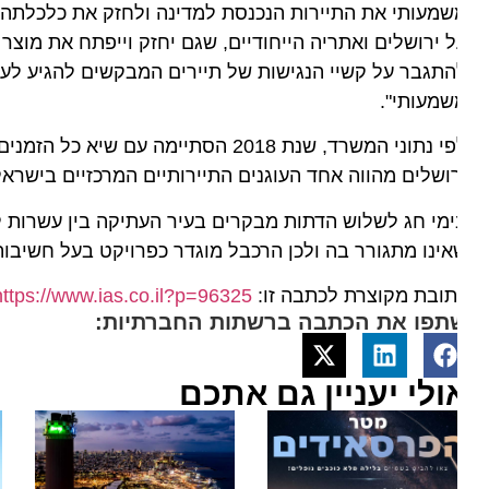
מעותי את התיירות הנכנסת למדינה ולחזק את כלכלתה. "הרכ
 ירושלים ואתריה הייחודיים, שגם יחזק וייפתח את מוצר הלי
תגבר על קשיי הנגישות של תיירים המבקשים להגיע לעיר ה
מעותי".
ושלים מהווה אחד העוגנים התיירותיים המרכזיים בישראל, ו
מי חג לשלוש הדתות מבקרים בעיר העתיקה בין עשרות למאות
ינו מתגורר בה ולכן הרכבל מוגדר כפרויקט בעל חשיבות רבה
ובת מקוצרת לכתבה זו:
https://www.ias.co.il?p=96325
תפו את הכתבה ברשתות החברתיות:
ולי יעניין גם אתכם