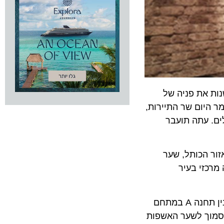
את פניה של
ום שר התיירות,
 עתה תועבר
 הכותל, שער
זי בעיר
הרכבל ינגיש אתרים בעלי חשיבות לאומית תיירותית. אורך המסלול המתוכנן של הרכבל הוא 1400 מטרים, והוא יעבור בין תחנה A במתחם
 C בהר ציון ומשם לתחנה D במבנה קדם בסמוך לשער האשפות