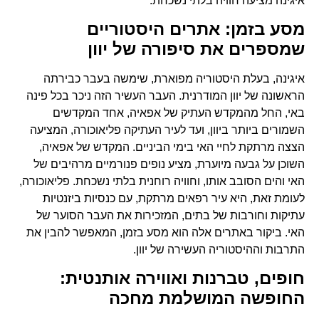
איגינה מציעה חוויה בלתי נשכחת.
מסע בזמן: אתרים היסטוריים
שמספרים את סיפורה של יוון
איגינה, בעלת היסטוריה מפוארת, שימשה בעבר כבירתה
הראשונה של יוון המודרנית. העבר העשיר הזה ניכר בכל פינה
באי, החל מהמקדש העתיק של אפאיה, אחד המקדשים
השמורים ביותר ביוון, ועד לעיר העתיקה פליאוכורה, המציעה
הצצה מרתקת לחיי האי בימי הביניים. המקדש של אפאיה,
השוכן על גבעה מיוערת, מציע נופים פנורמיים מרהיבים של
האי והים הסובב אותו, וחוויה רוחנית בלתי נשכחת. פליאוכורה,
לעומת זאת, היא עיר רפאים מרתקת, עם כנסיות ביזנטיות
עתיקות וחורבות של בתים, המזכירות את העבר הסוער של
האי. ביקור באתרים אלה הוא מסע בזמן, המאפשר להבין את
התרבות וההיסטוריה העשירה של יוון.
חופים, טברנות ואווירה אותנטית:
החופשה המושלמת מחכה