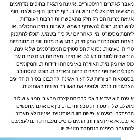
מעבר לאתרים ההיסטוריים, איגינה מתגאה בחופים מדהימים,
המציעים מים צלולים וחול זהוב. חוף מרתון, חוף סוולאס וחוף
אגיאה מרינה הם רק חלק מהאפשרויות הרבות העומדות
לרשותכם. תוכלו להשתזף בשמש, לשחות במים התכולים, או
ליהנות מספורט ימי. לאחר יום של כיף בשמש, תוכלו להתפנק
באחת מהטברנות המקומיות, המגישות מנות יווניות מסורתיות
טריות וטעימות. נסו את הפיסטוקים המפורסמים של איגינה,
הנחשבים לטובים בעולם, או תיהנו מארוחת דגים טריים עם
כוס אוזו מקומית. האווירה באי נינוחה וידידותית, והמקומיים
מקבלים את פני התיירים בחום ובאדיבות. תוכלו להסתובב
בסמטאות הציוריות של העיר איגינה, להתבונן בסירות הדייגים
הצבעוניות בנמל, ולספוג את האווירה היוונית האותנטית.
איגינה היא יעד אידיאלי לבריחה קצרה מהעיר, המציע שילוב
מושלם של היסטוריה, טבע ותרבות. בין אם אתם מחפשים
הרפתקה, רגיעה או פשוט חוויה אותנטית, איגינה לא תאכזב
אתכם. אז ארזו מזוודות, הזמינו כרטיס מעבורת, ותנו לעצמכם
להתאהב בפנינה הנסתרת הזו של יוון.