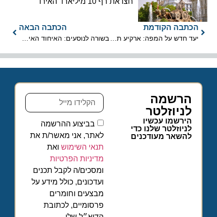
חצו את רף 10 מיליארד האירו
הכתבה הקודמת
הכתבה הבאה
יעד חדש על המפה: ארקיע תטוס ישירות לסייגון
בשורה לנוסעים: האיחוד האירופי אוסר על היטלי דלק רטרואקטיביים
הרשמה
לניוזלטר
הירשמו עכשיו
בביצוע ההרשמה
לניוזלטר שלנו כדי
לאתר, אני מאשר/ת את
להשאר מעודכנים
תנאי השימוש
ואת
מדיניות הפרטיות
ומסכים/ה לקבל תכנים
ועדכונים, כולל מידע על
מבצעים וחומרים
פרסומיים, לכתובת
הדוא״ל שלי.