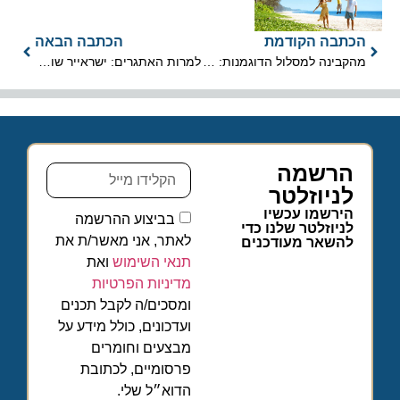
הכתבה הקודמת
הכתבה הבאה
מהקבינה למסלול הדוגמנות: דיילת Eurowings – "טופ מודל של גרמניה "
למרות האתגרים: ישראייר שומרת על רציפות עסקית ומסתערת על ניו יורק
הרשמה
לניוזלטר
הירשמו עכשיו
בביצוע ההרשמה
לניוזלטר שלנו כדי
לאתר, אני מאשר/ת את
להשאר מעודכנים
תנאי השימוש
ואת
מדיניות הפרטיות
ומסכים/ה לקבל תכנים
ועדכונים, כולל מידע על
מבצעים וחומרים
פרסומיים, לכתובת
הדוא״ל שלי.