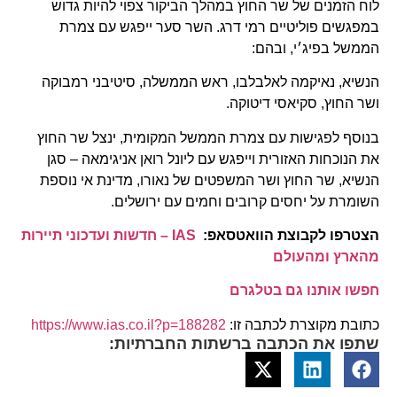
לוח הזמנים של שר החוץ במהלך הביקור צפוי להיות גדוש
במפגשים פוליטיים רמי דרג. השר סער ייפגש עם צמרת
הממשל בפיג׳י, ובהם:
הנשיא, נאיקמה לאלבלבו, ראש הממשלה, סיטיבני רמבוקה
ושר החוץ, סקיאסי דיטוקה.
בנוסף לפגישות עם צמרת הממשל המקומית, ינצל שר החוץ
את הנוכחות האזורית וייפגש עם ליונל רואן אניגימאה – סגן
הנשיא, שר החוץ ושר המשפטים של נאורו, מדינת אי נוספת
השומרת על יחסים קרובים וחמים עם ירושלים.
הצטרפו לקבוצת הוואטסאפ:
IAS – חדשות ועדכוני תיירות
מהארץ ומהעולם
חפשו אותנו גם בטלגרם
כתובת מקוצרת לכתבה זו:
https://www.ias.co.il?p=188282
שתפו את הכתבה ברשתות החברתיות: