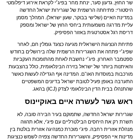
שר החוץ, גדעון סער, ינחת מחר בפיג׳י לקראת אירוע דיפלומטי
היסטורי: פתיחתה הרשמית של שגרירות ישראל החדשה
במדינת האיים (שלישי בבוקר, שעון ישראל). המהלך מסמן
עליית מדרגה משמעותית ביחסי החוץ של ישראל ומספק
דריסת רגל אסטרטגית באזור הפסיפיק.
פתיחת הנציגות הישראלית מגיעה כצעד גומלין חם, לאחר
שפיג׳י פתחה את השגרירות הרשמית שלה בירושלים בחודש
ספטמבר האחרון. פיג׳י נחשבת לאחת מהתומכות העקביות
והאיתנות ביותר של ישראל בזירה הבינלאומית, כולל בהצבעות
מורכבות במוסדות האו"ם. המדינה אף הגדילה לעשות כאשר
התערבה באופן פעיל לטובת ישראל בדיונים המשפטיים
שהתנהלו בבית הדין הבינלאומי לצדק (ICJ) בהאג.
ראש גשר לעשרה איים באוקיינוס
שגרירות ישראל החדשה, שתמוקם בעיר הבירה סובה, לא
תשרת רק את היחסים הבילטרליים עם פיג'י, אלא תהווה
מנהלת אזורית רחבה. פיג'י מוכרת כמנהיגה אזורית בולטת בין
מדינות איי הפסיפיק, והשגרירות החדשה צפויה לשמש כנציגות