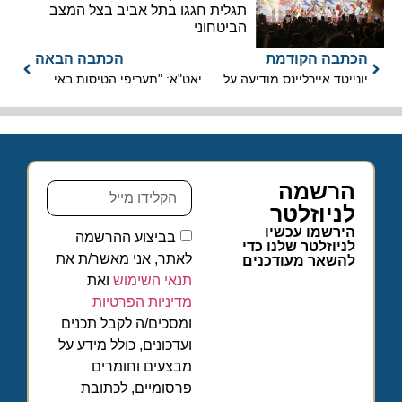
תגלית חגגו בתל אביב בצל המצב
הביטחוני
הכתבה הקודמת
הכתבה הבאה
יונייטד איירליינס מודיעה על שדרוג טרמינל B בנמל התעופה של יוסטון
יאט"א: "תעריפי הטיסות באירופה נמוכים ביחס לאינפלציה"
הרשמה
לניוזלטר
הירשמו עכשיו
בביצוע ההרשמה
לניוזלטר שלנו כדי
לאתר, אני מאשר/ת את
להשאר מעודכנים
תנאי השימוש
ואת
מדיניות הפרטיות
ומסכים/ה לקבל תכנים
ועדכונים, כולל מידע על
מבצעים וחומרים
פרסומיים, לכתובת