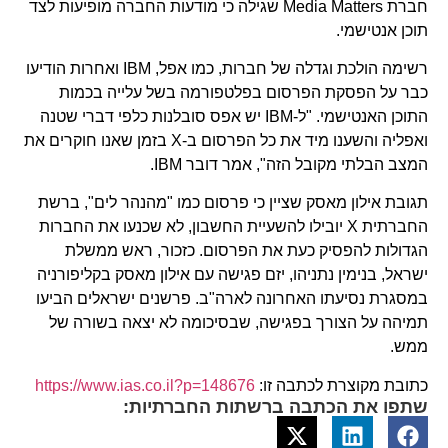
חברת Media Matters שגילה כי מודעות החברה מופיעות לצד
תוכן אנטישמי.
רשימה הולכת וגדלה של חברות, כמו אפל, IBM ואחרות הודיעו
כבר על הפסקת הפרסום בפלטפורמה בשל עלייה בכמות
התוכן האנטישמי. "ל-IBM יש אפס סובלנות כלפי דברי שטנה
ואפליה והשענו מיד את כל הפרסום ב-X בזמן שאנו חוקרים את
המצב הבלתי מקובל הזה", אמר דובר IBM.
תגובת אילון מאסק שציין כי פרסום כמו "מהנהר לים", ברשת
החברתית X יובילו להשעיית החשבון, לא שכנעו את החברות
הגדולות להפסיק כעת את הפרסום. כזכור, ראש ממשלת
ישראל, בנימין נתניהו, יזם פגישה עם אילון מאסק בקליפורניה
במסגרת נסיעתו האחרונה לארה"ב. פרשנים ישראלים הביעו
תמיהה על הצורך בפגישה, שבסיכומה לא יצאה בשורה של
ממש.
כתובת מקוצרת לכתבה זו:
https://www.ias.co.il?p=148676
שתפו את הכתבה ברשתות החברתיות: