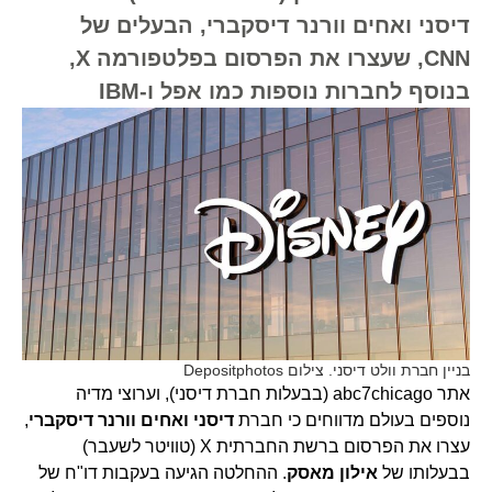
דיסני ואחים וורנר דיסקברי, הבעלים של
CNN, שעצרו את הפרסום בפלטפורמה X,
בנוסף לחברות נוספות כמו אפל ו-IBM
בניין חברת וולט דיסני. צילום Depositphotos
אתר abc7chicago (בבעלות חברת דיסני), וערוצי מדיה
נוספים בעולם מדווחים כי חברת
דיסני ואחים וורנר דיסקברי
,
עצרו את הפרסום ברשת החברתית X (טוויטר לשעבר)
בבעלותו של
אילון מאסק
. ההחלטה הגיעה בעקבות דו"ח של