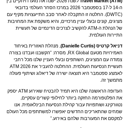
Travel Market (ATM)
לשנת 2026 ישנה את מועדו ויתקיים בין
ה-14 ל-17 בספטמבר 2026 במרכז הסחר העולמי בדובאי
(DWTC). החלטה זו התקבלה לאחר סבב התייעצויות מקיף עם
מציגים, קונים ובעלי עניין מרכזיים, והיא משקפת את המחויבות
של הנהלת ה-ATM להקשיב לצרכים הדינמיים של תעשיית
התיירות העולמית.
דניאל קרטיס (
Danielle Curtis)
, מנהלת האזורית באיחוד
האמירויות מטעם RX Global, מסרה: "הקשבנו ועבדנו בצורה
צמודה עם המציגים, השותפים ובעלי העניין שלנו מכל רחבי
תעשיית הנסיעות העולמית. ההחלטה להעביר את ATM 2026
לאמצע ספטמבר היא תוצאה ישירה של דיאלוג ושיתוף פעולה
מתמשך זה.
העדופה הראשונה שלנו היא תמיד להבטיח שאירוע ATM יספק
את הפלטפורמה החזקה ביותר לחילופי קשרים עסקיים,
נטוורקינג ושותפויות עבור קהילת הנסיעות הבינלאומית. אנו
שמחים שהתאריכים החדשים יאפשרו למשתתפים מכל העולם
למקסם את המעורבות שלהם באירוע."