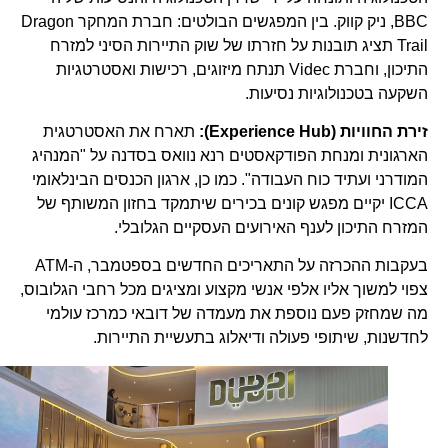
BBC, ניק קווק. בין המפגשים הבולטים: חברת המחקר Dragon
Trail תציג תובנות על חזרתו של שוק התיירות הסיני למזרח
התיכון, וחברת Videc תנתח מיזוגים, רכישות ואסטרטגיות
השקעה בטכנולוגיות נסיעות.
זירת החוויות (Experience Hub):
תארח את האסטרטגית
הארגונית ומנחת הפודקאסטים רנא נוואס בסדנה על "המנהיג
המודרני ועתיד כוח העבודה". כמו כן, ארגון הכנסים הבינלאומי
ICCA יקיים מפגש קונים בכירים שיתמקד בחזון המשותף של
המזרח התיכון לענף האירועים העסקיים הגלובלי.
בעקבות ההכרזה על התאריכים החדשים בספטמבר, ה-ATM
צפוי למשוך אליו אלפי אנשי מקצוע ומציגים מכל רחבי הגלובוס,
מה שמחזק פעם נוספת את מעמדה של דובאי כמרכז עולמי
לחדשנות, שיתופי פעולה ודיאלוג בתעשיית התיירות.