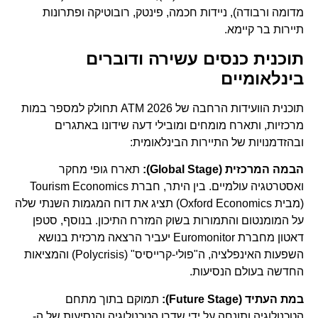
מדומה ורבודה), ניידות חכמה, פינטק, רובוטיקה ופתרונות
תיירות בר קיימא.
תוכנית כנסים עשירה ודוברים
בינלאומיים
תוכנית הוועידות הרחבה של ATM 2026 תחולק למספר במות
מרכזיות, ותארח מומחים ומובילי דעה שידונו באתגרים
ובהזדמנויות של התיירות הבינלאומית:
הבמה המרכזית (Global Stage):
תארח גופי מחקר
ואסטרטגיה עולמיים. בין היתר, חברת Tourism Economics
(מבית Oxford Economics) תציג את דוח המגמות השנתי שלה
על המומנטום והתמורות בשוק המזרח התיכון. בנוסף, סטפן
דאטון מחברת Euromonitor יעביר הרצאה מרכזית בנושא
השפעות האינפלציה, ה"פולי-קרייסיס" (Polycrisis) והמציאות
החדשה בעולם הנסיעות.
במת העתיד (Future Stage):
תמוקם בתוך מתחם
הטכנולוגיה ותונחה על ידי שדרן הטכנולוגיה והנסיעות של ה-