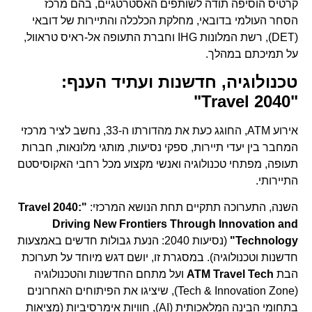
קרטיס הוסיפה תודה לשותפים האסטרטגיים, בהם מרכז
הסחר העולמי בדובאי, מחלקת הכלכלה והתיירות של דובאי
(DET), רשת המלונות IHG וחברת התעופה אל-ראיס טראוול,
על תמיכתם במהלך.
טכנולוגיה, חדשנות ועתיד הענף:
"Travel 2040"
אירוע ATM, החוגג כעת את מהדורתו ה-33, נחשב לציר מרכזי
המחבר בין יעדי תיירות, ספקי נסיעות, מותגי מלונאות, חברות
תעופה, מפתחי טכנולוגיה ואנשי מקצוע מכל רחבי האקוסיסטם
התיירותי.
השנה, התערוכה תתקיים תחת הנושא המרכזי:
"Travel 2040:
Driving New Frontiers Through Innovation and
Technology"
(נסיעות 2040: הנעת גבולות חדשים באמצעות
חדשנות וטכנולוגיה). במסגרת זו, יושם דגש מיוחד על תערוכת
הבת
ATM Travel Tech
ועל מתחם החדשנות והטכנולוגיה
(Tech & Innovation Zone), שיציגו את הפיתוחים האחרונים
בתחומי הבינה המלאכותית (AI), חוויות אימרסיביות (מציאות