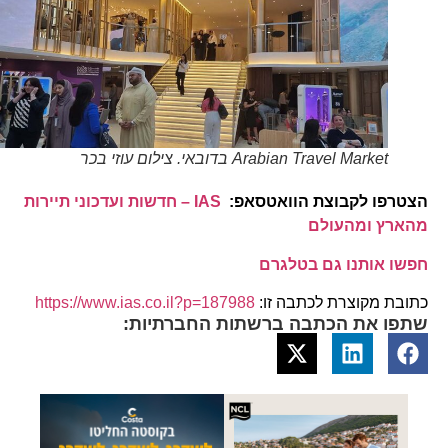
Arabian Travel Market בדובאי. צילום עוזי בכר
הצטרפו לקבוצת הוואטסאפ:
IAS – חדשות ועדכוני תיירות
מהארץ ומהעולם
חפשו אותנו גם בטלגרם
כתובת מקוצרת לכתבה זו:
https://www.ias.co.il?p=187988
שתפו את הכתבה ברשתות החברתיות: