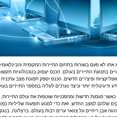
ר נושא אתו לא פעם בשורות בתחום התיירות המקומית והבינלאומית 
 בתנועת התיירים בעולם. הכנס יעסוק בטכנולוגיות תקשורת 
אפליקציות ופיצ'רים חדשים. הכנס יספק תמונת מצב עדכנית סבי
דיגיטלית יותר וכיצד נערכים לעליה במספר התיירים בעולם.
ר מגמות חדשות ומהפכניות שוטפות את עולם התיירות, ועל ה
ם למצב החדש. זאת כדי למנוע תופעות שליליות כמו "תייר
 אבן ריחיים על צוואר ערים רבות בעולם. ברצלונה, בנגקוק 