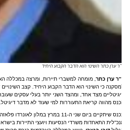
ר ערן כתר השינוי הוא הדבר הקבוע היחיד
ר ערן כתר
, מומחה למשברי תיירות, ומרצה במכללה האקדמי
סקנה כי השינוי הוא הדבר הקבוע היחיד. קצב השינויים שאנחנ
גיטליים מצד אחד, ומהצד השני יותר בעלי עסקים שעוברים תה
נס מהווה קריאת התעוררות למי שעוד לא מדבר דיגיטל."
יתקיים ביום שני ה-11 במרץ במלון לאונרדו פלאזה בטבריה, ייקחו חלק, בין היתר, סמנכ"ל חווית התייר במשרד התיירות
כ"לית התאחדות משרדי הנסיעות ויועצי התיירות בישראל,
חנ