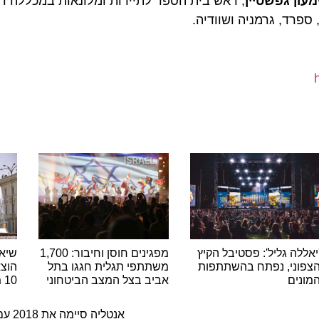
 גפשטיין
, ראש בית הספר לתיירות ומלונאות במכללה ד"ר
א
ד, גרמניה ושוודיה.
ה גליל': פסטיבל הקיץ
מפגינים חוסן וחיבור: 1,700
שיא היסט
ני, נפתח בהשתתפות
משתתפי תגלית חגגו בתל
הוצאות ה
ם
אביב בצל המצב הביטחוני
10 מיליארד האירו
ה
אנטליה סיימה את 2018 עם 12.4 מיליון מבקרים