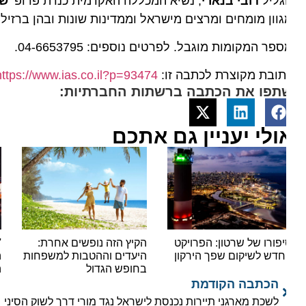
גליל
דובי בנארי
, נשיא המכללה האקדמית כנרת פרופ'
שמעון
וון מומחים ומרצים מישראל וממדינות שונות ובהן ברזיל, ספר
פר המקומות מוגבל. לפרטים נוספים: 04-6653795.
ובת מקוצרת לכתבה זו:
https://www.ias.co.il?p=93474
תפו את הכתבה ברשתות החברתיות:
ולי יעניין גם אתכם
פורו של שרטון: הפרויקט
הקיץ הזה נופשים אחרת:
'יאלל
דש לשיקום שפך הירקון
היעדים וההטבות למשפחות
הצפו
בחופש הגדול
המוני
הכתבה הקודמת
לשכת מארגני תיירות נכנסת לישראל נגד מורי דרך לשוק הסיני