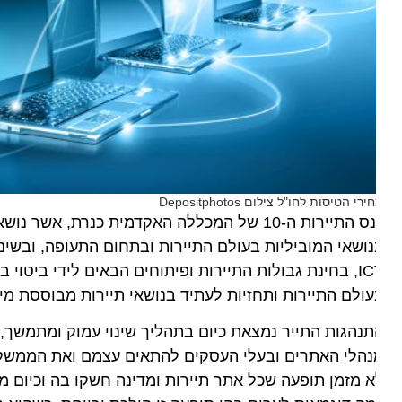
רי הטיסות לחו"ל צילום Depositphotos
כנס התיירות ה-10 של המכללה האקדמית כנרת, אש
ושאי המוביליות בעולם התיירות ובתחום התעופה, ובשינויים
ICT, בחינת גבולות התיירות ופיתוחים הבאים לידי ביטוי ב
ולם התיירות ותחזיות לעתיד בנושאי תיירות מבוססת מידע ו
נהגות התייר נמצאת כיום בתהליך שינוי עמוק ומתמשך, כאש
הלי האתרים ובעלי העסקים להתאים עצמם ואת הממשקים שלה
 מזמן תופעה שכל אתר תיירות ומדינה חשקו בה וכיום מהווה