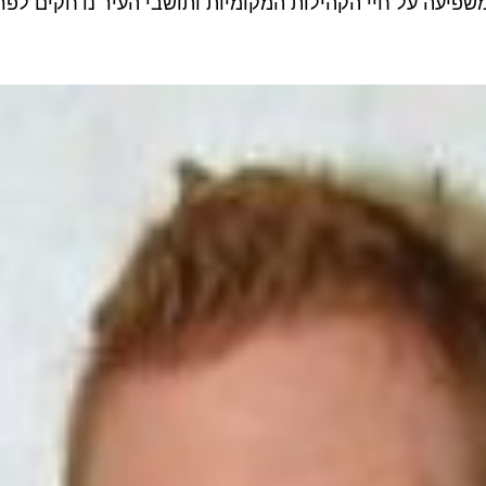
עה על חיי הקהילות המקומיות ותושבי העיר נדחקים לפרברי