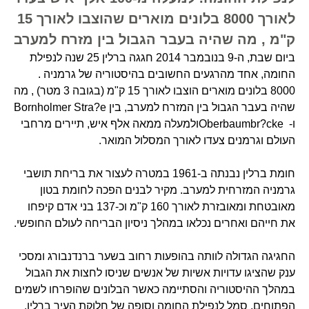
לאורך 8000 בלונים מוארים שהוצבו לאורך 15
ק"מ , מה שהיה בעבר הגבול בין מזרח למערב
ביום שבת, ה-9 בנובמבר 2014 חגגה ברלין 25 שנה לנפילת
החומה, אחד מהרגעים החשובים בהיסטוריה של גרמניה .
8000 בלונים מוארים הוצבו לאורך 15 ק"מ (בגובה 3 מטר) , מה
שהיה בעבר הגבול בין המזרח למערב, בין Bornholmer Stra?e
ו- Oberbaumbr?ckeולמעלה ממאה אלף איש, תיירים מרחבי
העולם וגרמנים צעדו לאורך המסלול המואר.
חומת ברלין נבנתה ב-1961 במטרה לעצור את בריחת תושבי
גרמניה המזרחית למערב. מקיר לבנים הפכה לחומת בטון
מאובטחת ומאובזרת לאורך 160 ק"מ וכ-137 בני אדם קיפחו
את חייהם ואחרים נכלאו במהלך ניסיון הבריחה לעולם החופשי.
החגיגה הגדולה לוותה בהופעות רחוב בשער ברנדנבורג ומסכי
ענק שהציגו עדויות אשיות של אנשים שניסו לחצות את הגבול
במהלך ההיסטוריה והסתיימה כאשר הבלונים שהופרחו לשמים
הפתוחים, סמל לנפילת החומה וסופה של חלוקת העיר ברלין.