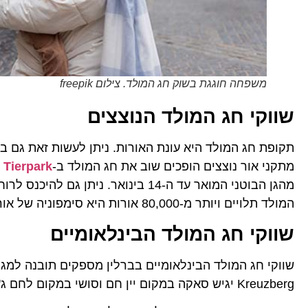
משפחה חוגגת בשוק חג המולד. צילום freepik
שווקי חג המולד הנוצצים
מתקני אור נוצצים הופכים שוב את חג המולד ב-
Tierpark
ל
מהגן הבוטני המואר עד ה-14 בינואר. ניתן גם להיכנס לרוח חג המולד עם אורות החורף ב-
המולד תלויים ויותר מ-80,000 אורות היא סימפוניה של אור, צבע ומוזיקה מענגת בלילות החורף.
שווקי חג המולד הבינלאומיים
שווקי חג המולד הבינלאומיים בברלין מספקים תובנה למגוון רחב של
Kreuzberg יגיש סאקה במקום יין חם וסושי במקום לחם ג'ינג'ר. סדנאות היצירה ומופעי הריקוד והסומו הם השיא.