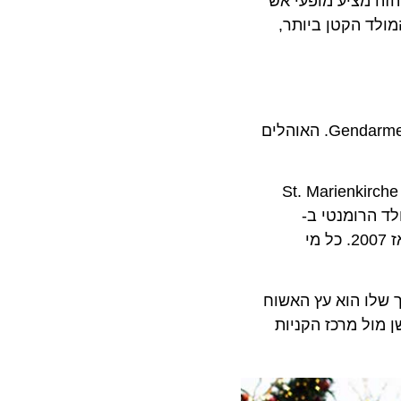
חג המולד יוצא הדופן הזה מציע מופעי אש
Sch ארגנו את מה שנראה שוק חג המולד הקטן ביותר,
. שיתקיים ב-Bebelplatz גם השנה, בשל אתר בנייה ב- Gendarmenmarkt. האוהלים
ב-Rotes Rathaus היא גלגל ענק בגובה 50 מטר. השוק מימי הביניים סביב St. Marienkirche
קרים יוכלו לטעום את ברלין של שנות 1900. שוק חג המולד הרומנטי ב-
Charlottenburg Palace הוא אחד מאהובי הקהל. למעלה מ-100 מציגים בינלאומיים מוכרים כאן תכשיטים וממתקים מאז 2007. כל מי
 שלו הוא עץ האשוח
בוגרים ליד Spandauer Altstadt, באתר הדואר הישן מול מרכז הקניות