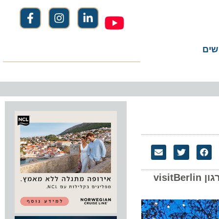
שים
ברלין מציעה למעלה מ-80 שווקי חג המולד בעונה המתחילה ב-27 בנובמבר, חלקם כבר פתוחים. ארגון visitBerlin