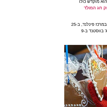
Kulturbraue, ברובע Prenzlauer Berg. הוא מוקדש כולו
ק חג המולד
ב- Wilmersdorf או בבזאר חג המולד המסורתי במרכז פינלנד, ב-25
בכנסיית סנט ג'ורג' בווסטנד ב-9