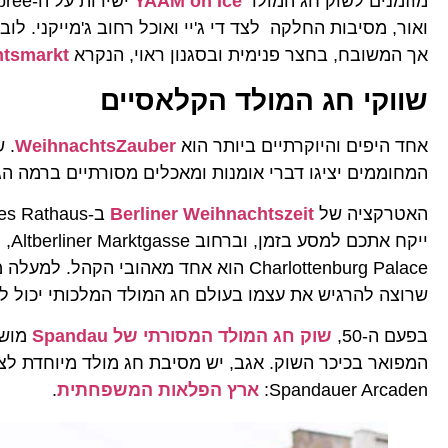
מוזמנים לשוק חג המולד
YAAM on Ice
אך המשובח, בחצר פנימית ובסגנון ראוי, הנקרא
tsmarkt
שווקי חג המולד הקלאסיים
אחד היפים והיוקרתיים ביותר הוא
WeihnachtsZauber
המחוממים יציגו דברי אומנות ומאכלים מסורתיים ברמה הג
האטרקציה של
Berliner Weihnachtszeit
שרוצה להרגיש את עצמו בעולם חג המולד המלכותי יכול לעשות זאת
בפעם ה-50,
שוק חג המולד המסורתי של Spandau
מושך
Spandauer Arcaden:
ארץ הפלאות המשפחתית
.