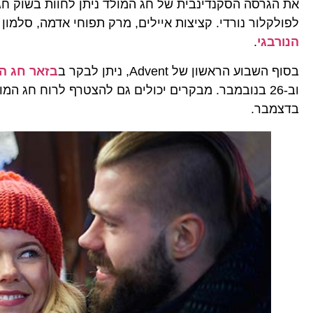
את הגרסה הסקנדינבית של חג המולד ניתן לחוות בשוק ח
לפולקלור נורדי. קציצות איילים, מרק תפוחי אדמה, סלמון או יין חם ב-20 טעמים. המטבח המסו
הנורבגי
.
בסוף השבוע הראשון של Advent, ניתן לבקר ב
בזאר חג המ
וב-26 בנובמבר. מבקרים יכולים גם להצטרף לרוח חג המולד של צ'ארלס דיקנס ב
בדצמבר.