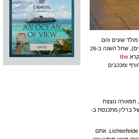
א בירת שווקי חג המולד. הסיבה לכך היא שיש בה יותר מ-80 שווקי חג מולד שונים והם
מושכים עד מיליון מבקרים מדי שנה. יום הפתיחה המסורתי הוא היום שאחרי ה-Totensonntag (יום ראשון להנצחת המתים), שחל השנה ב-26
קרא
the
 שווקי חורף ומככבים
 תפאורה נוצצת
של ברלין מתכנסת ב-
, ב- Lichterfelde. אתם