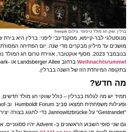
ברלין: שוק חג מולד טיפוסי. צילום freepik
בנובמבר 2023. מסוף אוקטובר, אווירת טרום חג המולד נוצרת על ידי שוק החורף וחג המולד ב-
Weihnachtsrummel
בתקופה המיוחדת הזו של השנה בברלין.
מה חדש
?
תמיד יש מה לגלות בברלין – כולל שווקי חג מולד חדשים,
ופעילות משפחתית תמצאו סביב Humboldt Forum וב-Schluterhof.
"Gestrandet" על Jannowitzbrücke כדי לחגוג בצורה יצירתית והומוריסטית.
גם שני סופי השבוע הראשונים ב- Advent יהיו ססגוניים. אמנים קווירים ימכרו את עבודתם ב-