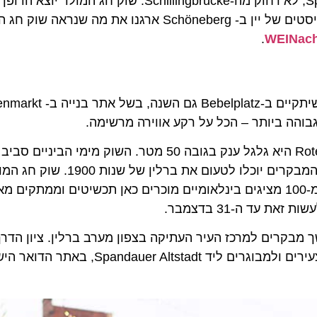
ישירות על ה-Spree, לא רחוק מה-Schillingbrücke. שוק 
ואור, מסיבות החלקה לצד די ג'יי ואוכל רחוב ג'מייקני. לוביסטים של יין ב- öneberg
.
WEINach
בוהה ביותר – הכל על רקע אווירה מרשימה.
ייקח אתכם למסע בזמן, וברחוב Altberliner Marktgasse, המב
 עד ה-31 בדצמבר.
 מבקרים למרכז העיר העתיקה בצפון מערב ברלין. ציון הדרך
המפואר בכיכר השוק. אגב, יש מסיבת חג מולד מיוחדת לצעירים ולמ