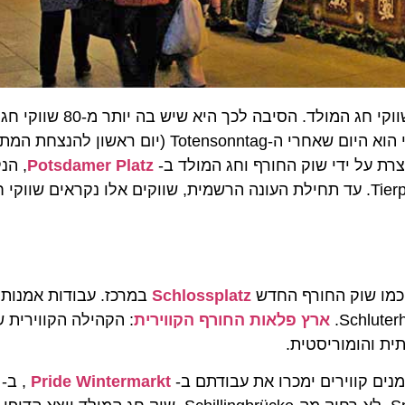
מנוסטלגי לבר-קיימא, מסקנדינבי ליפני: ברלין הי
Potsdamer Platz
, הנ
ברחוב Landsberger Allee או -Tierpark. עד תחילת העונה הרשמית, שווקים אלו נקראים
 כמו שוק החורף החדש
Schlossplatz
במרכז. עבודות אמנות,
ארץ פלאות החורף הקווירית
: הקהילה הקווירית 
Pride Wintermarkt