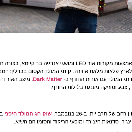
תקופת חג המולד היא עונת האורות. ניתן לעשות זאת גם באמצעות מקורות אור LED ומושגי א
ארץ פלאות מלאת אווירה. גן חג המולד הקסום בברלין: המבק
Dark Matter
 תרבויות. ב-26 בנובמבר,
שוק חג המולד היפני