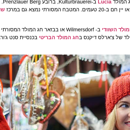
ג המולד
Lucia
ב-rei
רתי נמצא גם במרכז
שו
ולד השוודי
חג המולד הבריטי