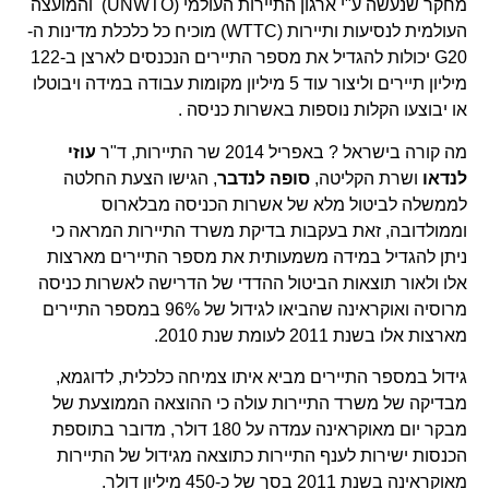
מחקר שנעשה ע"י ארגון התיירות העולמי (UNWTO) והמועצה
העולמית לנסיעות ותיירות (WTTC) מוכיח כל כלכלת מדינות ה-
G20 יכולות להגדיל את מספר התיירים הנכנסים לארצן ב-122
מיליון תיירים וליצור עוד 5 מיליון מקומות עבודה במידה ויבוטלו
או יבוצעו הקלות נוספות באשרות כניסה .
מה קורה בישראל ? באפריל 2014 שר התיירות, ד"ר
עוזי
לנדאו
ושרת הקליטה,
סופה לנדבר
, הגישו הצעת החלטה
לממשלה לביטול מלא של אשרות הכניסה מבלארוס
וממולדובה, זאת בעקבות בדיקת משרד התיירות המראה כי
ניתן להגדיל במידה משמעותית את מספר התיירים מארצות
אלו ולאור תוצאות הביטול ההדדי של הדרישה לאשרות כניסה
מרוסיה ואוקראינה שהביאו לגידול של 96% במספר התיירים
מארצות אלו בשנת 2011 לעומת שנת 2010.
גידול במספר התיירים מביא איתו צמיחה כלכלית, לדוגמא,
מבדיקה של משרד התיירות עולה כי ההוצאה הממוצעת של
מבקר יום מאוקראינה עמדה על 180 דולר, מדובר בתוספת
הכנסות ישירות לענף התיירות כתוצאה מגידול של התיירות
מאוקראינה בשנת 2011 בסך של כ-450 מיליון דולר.