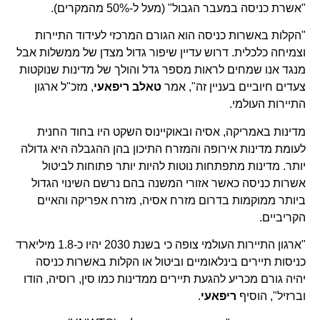
"אשרת כניסה במעבר הגבול" (מעל ל-50% מהמקרים).
"הקלות באשרות כניסה הוא הגורם המרכזי לעידוד התיירות
וצמיחה כלכלית. דרוש עדיין שיפור גדול מצדן של ממשלות אבל
מנגד אנו שמחים לראות מספר גדל והולך של מדינות שנוקטות
צעדים חיוביים בעניין זה", אמר
טאלב ריפאעי
, מזכ"ל ארגון
התיירות העולמי.
מדינות באמריקה, אסיה ובאוקיינוס השקט היו בחוד החנית
לעומת מדינות אירופה והמזרח התיכון בהן ההגבלה היא גדולה
יותר. מדינות מתפתחות נוטות להיות יותר פתוחות לביטול
אשרות כניסה כאשר אזורי המשנה בהם נרשם השינוי הגדול
ביותר ממוקמות בדרום מזרח אסיה, מזרח אפריקה והאיים
הקריביים.
"ארגון התיירות העולמי צופה כי בשנת 2030 יהיו כ-1.8 מיליארד
כניסות תיירים בינלאומיים וביטול או הקלות באשרות כניסה
יהיה גורם מכריע להגעת תיירים ממדינות כמו סין, רוסיה, הודו
וברזיל", הוסיף
ריפאעי
.