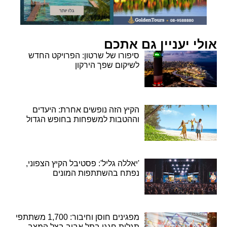
אולי יעניין גם אתכם
סיפורו של שרטון: הפרויקט החדש
לשיקום שפך הירקון
הקיץ הזה נופשים אחרת: היעדים
וההטבות למשפחות בחופש הגדול
'יאללה גליל': פסטיבל הקיץ הצפוני,
נפתח בהשתתפות המונים
מפגינים חוסן וחיבור: 1,700 משתתפי
תגלית חגגו בתל אביב בצל המצב