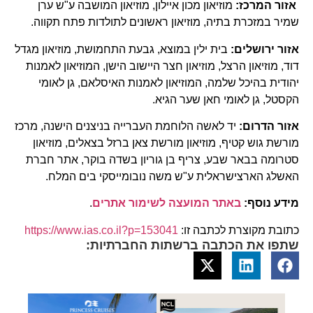
אזור המרכז:
מוזיאון מכון איילון, מוזיאון המושבה ע"ש ערן
שמיר במזכרת בתיה, מוזיאון ראשונים לתולדות פתח תקווה.
אזור ירושלים:
בית ילין במוצא, גבעת התחמושת, מוזיאון מגדל
דוד, מוזיאון הרצל, מוזיאון חצר היישוב הישן, המוזיאון לאמנות
יהודית בהיכל שלמה, המוזיאון לאמנות האיסלאם, גן לאומי
הקסטל, גן לאומי חאן שער הגיא.
אזור הדרום:
יד לאשה הלוחמת העברייה בניצנים הישנה, מרכז
מורשת גוש קטיף, מוזיאון מורשת צאן ברזל בצאלים, מוזיאון
סטרומה בבאר שבע, צריף בן גוריון בשדה בוקר, אתר חברת
האשלג הארצישראלית ע"ש משה נובומייסקי בים המלח.
מידע נוסף:
באתר המועצה לשימור אתרים
.
כתובת מקוצרת לכתבה זו:
https://www.ias.co.il?p=153041
שתפו את הכתבה ברשתות החברתיות: