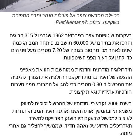
הטיילת החדשה צופה אל פעילות הנהר ותרני הספינות
בשקיעה. צילום ©PietNiemann
בעקבות שיטפונות עזים בפברואר 1962 שגרמו ל-315 הרוגים
והרסו את בתיהם של 60,000 תושבים, פיתחה המבורג כמה
שנים לאחר מכן מחסום בגובה של 7.20 מטרים מעל פני הים
כדי להגן על העיר מפני השיטפונות.
הידרולוגיה מודרנית והדמיות ממוחשבות חזו את מאפייני
ההצפה של העיר ברמת דיוק גבוהה ולפיה את הצורך להגביה
את המכשול ב-0.80 מטרים כדי להגן על המבורג מפני סערות
חורפיות עתידיות וגאות קיצונית.
בשנת 2006 נקבע כי יסודותיו של המכשול זקוקים לחיזוק
משמעותי ובהמשך אותה השנה ארגנה העיר המבורג תחרות
לעיצוב למכשול שבעקבותיו הוענק הפרוייקט למשרד
האדריכלים הידוע של
זאהה חדיד
, שממשיך להצליח גם אחרי
מותה.