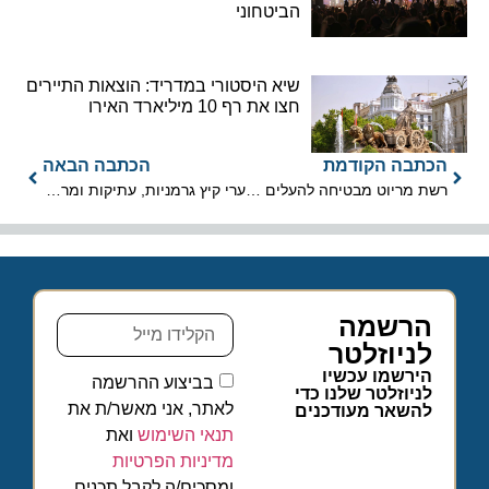
הביטחוני
שיא היסטורי במדריד: הוצאות התיירים
חצו את רף 10 מיליארד האירו
הכתבה הקודמת
הכתבה הבאה
רשת מריוט מבטיחה להעלים את בקבוקוני הטואלטיקה עד סוף 2020
ערי קיץ גרמניות, עתיקות ומרתקות: וויסבאדן, קלן ודיסלדורף
הרשמה
לניוזלטר
הירשמו עכשיו
בביצוע ההרשמה
לניוזלטר שלנו כדי
לאתר, אני מאשר/ת את
להשאר מעודכנים
תנאי השימוש
ואת
מדיניות הפרטיות
ומסכים/ה לקבל תכנים