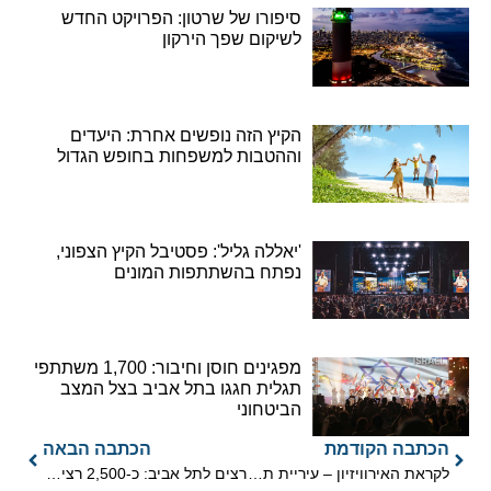
סיפורו של שרטון: הפרויקט החדש
לשיקום שפך הירקון
הקיץ הזה נופשים אחרת: היעדים
וההטבות למשפחות בחופש הגדול
'יאללה גליל': פסטיבל הקיץ הצפוני,
נפתח בהשתתפות המונים
מפגינים חוסן וחיבור: 1,700 משתתפי
תגלית חגגו בתל אביב בצל המצב
הביטחוני
הכתבה הקודמת
הכתבה הבאה
לקראת האירוויזיון – עיריית ת"א-יפו מתחילה לקשט את העיר ברוח התחרות
רצים לתל אביב: כ-2,500 רצים מחו"ל ישתתפו במרתון ה-11