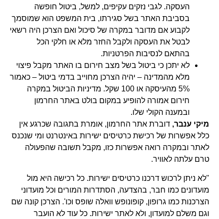
העסקה. לגבי נזקים עקיפים, למשל, ביטול חופשה
בסביבת האתר בשל סגירתו, בית המשפט הוא שמוסמך
לקבוע אם מדובר במקרה של סיכול ואם הצרכן היה רשאי
לבטל את העסקה ולקבל החזר מלא או חלקי הכל
בהתאם לנסיבות הפרטניות.
לא יתכן כי ביטול בשל מצב חירום בו האתר מקבל פיצוי
מלא מהמדינה – יהיה הצרכן מחוייב בדמי ביטול – כאמור
5% מהעיסקה או 100 שקל. מדיניות הביטול במקרה
חירום אמורה להופיע במקום בולט באתר החרמון
ובמענה הקולי שלו.
מיקי ענבר,
דוברת אתר החרמון, אומרת בתגובה שכרגע אין
כלל אפשרות של רכישת כרטיסים ישירות באינטרנט ומי שנכנס
לאתר ובמקרה רואה אפשרות כזו, מקבל תשובה שהפעולה
טרם עלתה לאוויר.
"לא ניתן לרכוש דרכנו כרטיסים ישירות. כל רכישה היא מול
מועדונים כמו חבר, בהצדעה, הסתדרות המורים וכל מועדוני
הצרכנות כמו גרופון, קופונופש וואלה שופס וכו'. הצרכן קונה שם
וגם משלם למועדון, ולא לאתר ישירות. כל עוד לא הועבר