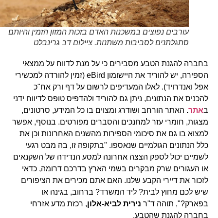
עורבים נפוצים במשכנות האדם בזכות המזון הזמין והיותם
סתגלתנים לסביבות משתנות. ציילום דב גרינבלט
בחברה להגנת הטבע מסבירים כי על מנת לדווח על ממצאי
הספירה, יש להוריד את היישומון eBird (זמין להורדה למכשירי
אפל ואנדרויד). לאלו המעדיפים לרשום על דף ורק אח"כ
להכניס את הנתונים, ניתן גם להוריד ולהדפיס טופס לדיווח ידני
ב
אתר
.
האתר הורחב ושודרג ומצוים בו כל המידע, סרטונים,
מצגות, חומרי עזר למחנכים והסברים מפורטים. בנוסף, אפשר
למצוא בו גם את סיכומי הספירות מהשנים האחרונות וכן את
כלל הנתונים הגולמיים שנאספו. "בתקופה זו, בה מבט רגעי
לשמיים יכול לספק הצצה אחרונה למסע הנדידה של השקנאים
או העגורים שרק מבקרים בשמי הארץ בדרכם דרומה, כדאי
לזכור את דיירי הקבע שלנו. האם אתם מכירים את הציפורים
שיש לכם מחוץ לבית? ליד המשרד? ברחוב, בגינה או
בפארק?", תוהה ד"ר
נירית לביא-אלון
, רכזת מדע אזרחי
בחברה להגנת שהטבע.