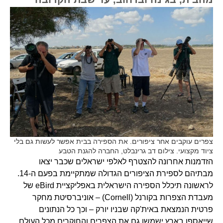
צפרים עוקבים אחר ציפורים. את הספירה בבית אפשר לעשות גם בלי
ציוד מקצועי. צילום דב גרינבלט, החברה להגנת הטבע
הזדמנות אחרונה להצטרף לאלפי ישראלים שכבר יצאו
מבתיהם לספירת הציפורים הגדולה שמתקיימת בפעם ה-14.
לראשונה תיכלל הספירה הישראלית באפליקציית eBird של
מעבדת הצפרות בקורנל (Cornell) – אוניברסיטת מחקר
פרטית הנמצאת באית'קה שבניו יורק – וכך כל הנתונים
שייאספו בארץ ישמשו גם את הצפרים והחוקרים מכל העולם.