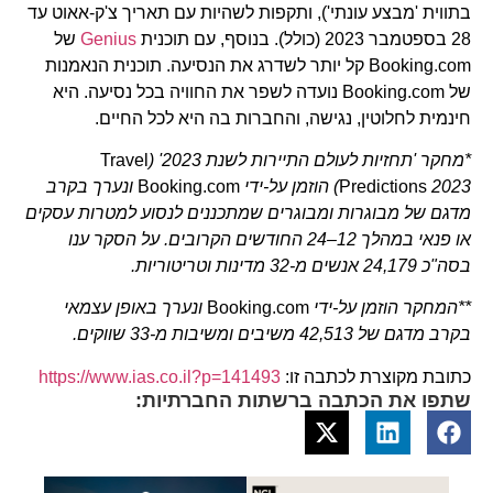
בתווית 'מבצע עונתי'), ותקפות לשהיות עם תאריך צ'ק-אאוט עד
28 בספטמבר 2023 (כולל). בנוסף, עם תוכנית
Genius
של
Booking.com קל יותר לשדרג את הנסיעה. תוכנית הנאמנות
של Booking.com נועדה לשפר את החוויה בכל נסיעה. היא
חינמית לחלוטין, נגישה, והחברות בה היא לכל החיים.
*מחקר 'תחזיות לעולם התיירות לשנת 2023' (
Travel
2023) הוזמן על-ידי
Predictions
Booking.com
ונערך בקרב
מדגם של מבוגרות ומבוגרים שמתכננים לנסוע למטרות עסקים
או פנאי במהלך 12–24 החודשים הקרובים. על הסקר ענו
בסה"כ 24,179 אנשים מ-32 מדינות וטריטוריות.
**המחקר הוזמן על-ידי
Booking.com
ונערך באופן עצמאי
בקרב מדגם של 42,513 משיבים ומשיבות מ-33 שווקים.
כתובת מקוצרת לכתבה זו:
https://www.ias.co.il?p=141493
שתפו את הכתבה ברשתות החברתיות: