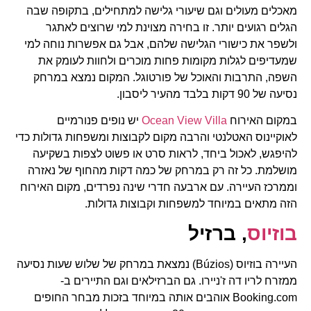
מאכלים מעולים וגם שיעורי גלישה למתחילים, בתקופה שבה
הגלים רגועים יותר. זו בחירה מצוינת למי שרוצים לאתגר
ולשפר את כישורי הגלישה שלהם, אבל גם אפשרות נוחה למי
שמעדיפים לגלות מקומות פחות מוכרים ולחוות לעומק את
השפה, התרבות והאוכל של פורטוגל. המקום נמצא במרחק
נסיעה של 90 דקות בלבד מהעיר ליסבון.
במקום האירוח
Ocean View Villa
יש נופים פנורמיים
לאוקיינוס האטלנטי והרבה מקום לקבוצות ומשפחות גדולות כדי
להיפגש, לאכול ביחד, לראות סרט או פשוט לצפות בשקיעה
מושלמת. כל זה רק במרחק של כמה דקות מהחוף של נאזרה
וממרכז העיירה. עם ארבעה חדרי שינה נפרדים, מקום האירוח
הזה מתאים במיוחד למשפחות וקבוצות גדולות.
בוזיוס
, ברזיל
העיירה בוזיוס (Búzios) נמצאת במרחק של שלוש שעות נסיעה
ממזרח לריו דה ז'ניירו. גם הברזילאים וגם התיירים ב-
Booking.com אוהבים אותה במיוחד בזכות מבחר החופים