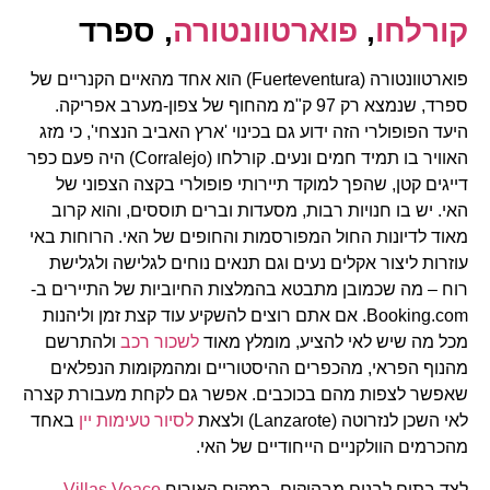
קורלחו
,
פוארטוונטורה
, ספרד
פוארטוונטורה (Fuerteventura) הוא אחד מהאיים הקנריים של
ספרד, שנמצא רק 97 ק"מ מהחוף של צפון-מערב אפריקה.
היעד הפופולרי הזה ידוע גם בכינוי 'ארץ האביב הנצחי', כי מזג
האוויר בו תמיד חמים ונעים. קורלחו (Corralejo) היה פעם כפר
דייגים קטן, שהפך למוקד תיירותי פופולרי בקצה הצפוני של
האי. יש בו חנויות רבות, מסעדות וברים תוססים, והוא קרוב
מאוד לדיונות החול המפורסמות והחופים של האי. הרוחות באי
עוזרות ליצור אקלים נעים וגם תנאים נוחים לגלישה ולגלישת
רוח – מה שכמובן מתבטא בהמלצות החיוביות של התיירים ב-
Booking.com. אם אתם רוצים להשקיע עוד קצת זמן וליהנות
מכל מה שיש לאי להציע, מומלץ מאוד
לשכור
רכב
ולהתרשם
מהנוף הפראי, מהכפרים ההיסטוריים ומהמקומות הנפלאים
שאפשר לצפות מהם בכוכבים. אפשר גם לקחת מעבורת קצרה
לאי השכן לנזרוטה (Lanzarote) ולצאת
לסיור טעימות
יין
באחד
מהכרמים הוולקניים הייחודיים של האי.
לצד בתים לבנים מבהיקים, במקום האירוח
Villas Veaco