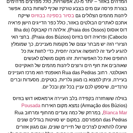
המדהים באזור – יותר מ-20 אפשרויות, כולל מפרצים מדהימים
בצורת פרסה עם מים בצבע טורקיז שכיף לשחות בהם. אפשר
ליהנות מהמים הצלולים גם
בסיור
בספינה
בבוזיוס
שייקח
אתכם לאתרים הבולטים באזור, כולל כפר הדייגים הישן פראיה
דוס אוסוס (Praia dos Ossos), אילהה דו קאבוקלו (Ilha do
Caboclo) ופראיה דוס בוזיוס (Praia dos Búzios). בחצי האי
הציורי הזה יש מבחר עצום של מקומות מעניינים, כך שמומלץ
להגיע ליעד זה לחופשה ארוכה יחסית, כדי לחוות את כל
החופים ואת כל האפשרויות. זהו מקום מושלם לאנשים
שאוהבים את חוף הים ורוצים ליהנות מהמים של האוקיינוס
האטלנטי. רחוב Rua das Pedras האופנתי הוא מרכז העניינים
בעיירה, וניתן למצוא בו מגוון גלריות, בוטיקים, מסעדות וברים
טרנדיים, שיספקו לכם עניין בכל זמן ובכל יום.
בווילה ששוחזרה בקפידה בלב העיירה ארמאסאו דוש בוזיוס
(Armação dos Búzios) נמצא מקום האירוח
Pousada
Blanca Mar
, במרחק של כמה צעדים מהחוף ומרחוב Rua
das Pedras המפורסם. במקום יש סוויטות בגדלים שונים
שיוכלו להתאים לצרכים של תיירים שונים, וגם מגוון אזורים