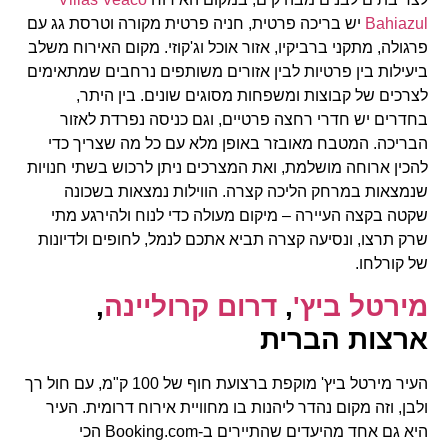
Bahiazul
יש בריכה פרטית, חניה פרטית מקורה וטרסת גג עם
פרגולה, מתקני ברביקיו, אזור אוכל וג'קוזי. מקום האירוח משלב
ביעילות בין פרטיות לבין אזורים משותפים נרחבים שמתאימים
לצרכים של קבוצות ומשפחות מסוגים שונים. בין היתר,
בחדרים יש חדרי רחצה פרטיים, וגם כניסה נפרדת לאזור
הבריכה. המטבח מאובזר באופן מלא עם כל מה שצריך כדי
להכין ארוחה מושלמת, ואת המצרכים ניתן לרכוש בשתי חנויות
שנמצאות במרחק הליכה קצרה. הווילות נמצאות בשכונה
שקטה בקצה העיירה – מיקום מעולה כדי לנוח ולהירגע מתי
שרק תרצו, ונסיעה קצרה תביא אתכם לנמל, לחופים ולדיונות
של קורלחו.
מירטל
ביץ
'
,
דרום
קרוליינה
,
ארצות הברית
העיר מירטל ביץ' מוקפת ברצועת חוף של 100 ק"מ, עם חול רך
ולבן, וזה מקום נהדר ליהנות בו מחוויית אירוח דרומית. העיר
היא גם אחד מהיעדים שהתיירים ב-Booking.com הכי