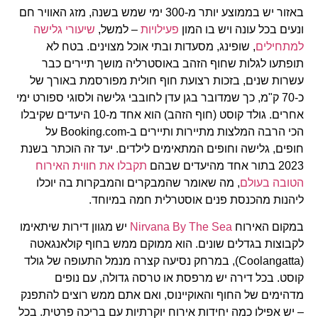
באזור יש בממוצע יותר מ-300 ימי שמש בשנה, מזג האוויר חם
ונעים בכל עונה ויש בו המון
פעילויות
– למשל,
שיעורי
גלישה
למתחילים
, שופינג, מסעדות ובתי אוכל מצוינים. בטח לא
תופתעו לגלות שחוף הזהב באוסטרליה מושך תיירים כבר
עשרות שנים, בזכות רצועת חוף חולית מפורסמת באורך של
כ-70 ק"מ, כך שמדובר בגן עדן לחובבי גלישה ולסוגי ספורט ימי
אחרים. גולד קוסט (חוף הזהב) הוא אחד מ-10 היעדים שקיבלו
הכי הרבה המלצות מתיירות ותיירים ב-Booking.com על
חופים, גלישה וחופים המתאימים לילדים. יעד זה הוכתר בשנת
2023 בתור אחד מהיעדים שבהם
תקבלו
את
חווית
האירוח
הטובה
בעולם
, מה שאומר שהמבקרים והמבקרות בה יוכלו
ליהנות מהכנסת פנים אוסטרלית חמה במיוחד.
במקום האירוח
Nirvana By The Sea
יש מגוון דירות שיתאימו
לקבוצות בגדלים שונים. הוא ממוקם ממש בחוף קולאנגאטה
(Coolangatta), במרחק נסיעה קצרה מנמל התעופה של גולד
קוסט. בכל דירה יש מרפסת או טרסה גדולה, עם נופים
מדהימים של החוף והאוקיינוס, ואם אתם ממש רוצים להתפנק
– יש אפילו כמה יחידות אירוח יוקרתיות עם בריכה פרטית. בכל