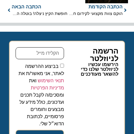
הכתבה הקודמת
הכתבה הבאה
הוקם צוות מקצועי לקידום חבילות תיירות לישראל, האמירויות ובחריין
חופשת הקיץ ניצלה! בוטלה השביתה בנמל התעופה לונדון הית'רו
הרשמה
לניוזלטר
הירשמו עכשיו
בביצוע ההרשמה
לניוזלטר שלנו כדי
לאתר, אני מאשר/ת את
להשאר מעודכנים
תנאי השימוש
ואת
מדיניות הפרטיות
ומסכים/ה לקבל תכנים
ועדכונים, כולל מידע על
מבצעים וחומרים
פרסומיים, לכתובת
הדוא״ל שלי.