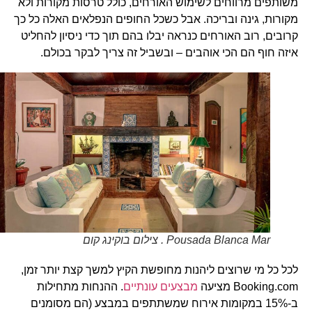
משותפים מרווחים לשימוש האורחים, כולל טרסות מקורות ולא
מקורות, גינה ובריכה. אבל כשכל החופים הנפלאים האלה כל כך
קרובים, רוב האורחים כנראה יבלו בהם תוך כדי ניסיון להחליט
איזה חוף הם הכי אוהבים – ובשביל זה צריך לבקר בכולם.
Pousada Blanca Mar . צילום בוקינג קום
לכל כל מי שרוצים ליהנות מחופשת הקיץ למשך קצת יותר זמן,
Booking.com מציעה
מבצעים
עונתיים
. ההנחות מתחילות
ב-15% במקומות אירוח שמשתתפים במבצע (הם מסומנים