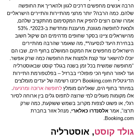
הרבה אנשים מחפשים דרכים לגוון ולהאריך את החופשה
שלהם. כמה הרבה? יותר מחצי מהתיירות והתיירים הישראליים
אמרו שהם רוצים להפיק את המקסימום מהתקציב שלהם,
ולצאת לחופשה מגוונת, מרעננת ומחדשת ב-2023*. 53%
מהישראלים ציינו בסקר שחופים מדהימים הם שיקול חשוב
בבחירת היעד לנסיעה**, מה שאומר שהרבה מהתיירים
הישראלים מחפשים את המקום המושלם בחוף הים, שבו הם
יוכלו להישאר עוד קצת ולמצות את החופשה כמה שרק אפשר.
"מחופשה שמשית בכל זמן בשנה בגולד קוסט שבאוסטרליה
ועד לאזור החוף הכי פופולרי בברזיל – בפלטפורמת התיירות
הדיגיטלית Booking.com ריכזנו רשימה של יעדים מומלצים
במיוחד בחוף הים, שאליהם מומלץ
לחופשה ארוכה ומרגיעה
.
אלו מקומות מעולים למי שרוצה לתפוס גלים בין ארוחה לסיור
רגלי, או פשוט לצפות מקרוב בשמש ששוקעת, כמה שרק
תרצו", אמר
אלסנדרו כאלארי
, מנהל אזור בחברת
Booking.com.
גולד
קוסט
, אוסטרליה