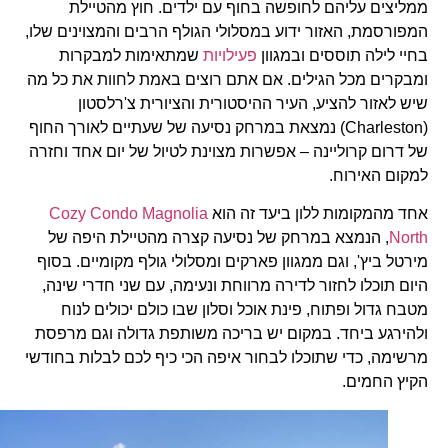
ממליצים עליהם לחופשה בחוף עם ילדים. חוץ מהטיילת
המפורסמת, האזור ידוע במסלולי הגולף הרבים והמצוינים שלו,
בחיי לילה תוססים ובמגוון
פעילויות
שמתאימות למבקרות
ומבקרים מכל הגילים. אם אתם רוצים באמת לחוות את כל מה
שיש לאזור להציע, העיר ההיסטורית והציורית צ'רלסטון
(Charleston) נמצאת במרחק נסיעה של שעתיים לאורך החוף
של דרום קרוליינה – אפשרות מצוינת לטיול של יום אחד וחזרה
למקום האירוח.
אחד מהמקומות ללון ביעד זה הוא
Cozy Condo Magnolia
North
, הנמצא במרחק של נסיעה קצרה מהטיילת היפה של
מירטל ביץ', וגם ממגוון פארקים ומסלולי גולף מקומיים. בסוף
היום תוכלו לחזור לדירה מרווחת ונעימה, עם שני חדרי שינה,
מטבח גדול ופתוח, פינת אוכל וסלון שבו כולם יכולים לנוח
ולהירגע ביחד. במקום יש בריכה משותפת גדולה וגם מרפסת
מרשימה, כדי שתוכלו לבחור איפה הכי כיף לכם לבלות בחודשי
הקיץ החמים.