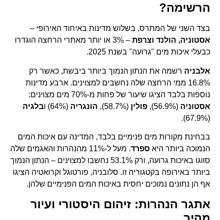
הרשימה?
בצד השני של המתרס, בשלוש מדינות באיחוד האירופי –
אסטוניה, הולנד וצרפת
– 3% או יותר מאתרי הרחצה הוגדרו
כבעלי איכות מים "גרועה" בשנת 2025.
אלבניה
רשמה את הנתון הנמוך ביותר ביבשת, כאשר רק
16.8% ממי הרחצה שלה נחשבים למצוינים. ארבע מדינות
נוספות בלבד הציגו שיעור של פחות מ-70% מים מצוינים:
אסטוניה
(56.9%),
פולין
(58.7%),
הונגריה
(64%) ו
בלגיה
(67.9%).
בבחינת מקורות מים פנימיים בלבד, המדינה עם איכות המים
הנמוכה ביותר היא
ספרד
. מעל ל-11% מהנהרות והאגמים שלה
סווגו באיכות גרועה, ורק 53.1% נחשבו למצוינים – הנתון הנמוך
ביותר באירופה בקטגוריה זו. סלובניה, פורטוגל וקרואטיה הציגו
אף הן נתונים נמוכים יחסית באיכות המים הפנימיים שלהן.
אתגר הנהרות: זיהום היסטורי ועיור
מהיר