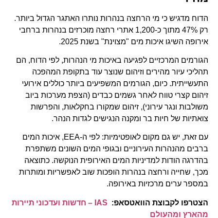
הדוח מדגיש כי מי הרחצה בנהרות נותרו האתגר הגדול ביותר.
רק 47% מתוך כ-1,200 אתרי רחצה מוכרזים בנהרות ברחבי
אירופה השיגו איכות מים "מצוינת" בשנת 2025.
הגורמים המרכזיים לפגיעה באיכות מי הנהרות, לפי הדוח, הם
תהליכי עיור מהירים וזיהום שנוצר עוד בתקופת המהפכה
התעשייתית. כיום, הגורמים המשפיעים ביותר כוללים אירועי
זיהום קצרי טווח לאחר גשמים כבדים (הצפת מערכות ביוב
משולבות ונגר עירוני), זיהום שמקורו בחקלאות, והפרשות
צואתיות של חיות בר ומקנה הנגישים לגדות הנהר.
עם זאת, יש גם מקום לאופטימיות: לפי ה-EEA, איכות המים
ברבים מהנהרות העירוניים ובגופי המים השונים משתפרת
בהדרגה הודות למדיניות המים האירופית הנוקשה. כתוצאה
מכך, שחייה ורחצה בנהרות הופכות שוב לאפשריות ומותרות
במספר ערים מרכזיות באירופה.
הצטרפו לקבוצת הוואטסאפ:
IAS – חדשות ועדכוני תיירות
מהארץ ומהעולם