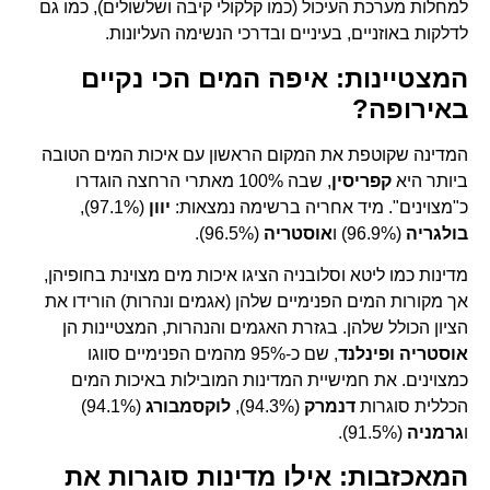
למחלות מערכת העיכול (כמו קלקולי קיבה ושלשולים), כמו גם
לדלקות באוזניים, בעיניים ובדרכי הנשימה העליונות.
המצטיינות: איפה המים הכי נקיים
באירופה?
המדינה שקוטפת את המקום הראשון עם איכות המים הטובה
ביותר היא
קפריסין
, שבה 100% מאתרי הרחצה הוגדרו
כ"מצוינים". מיד אחריה ברשימה נמצאות:
יוון
(97.1%),
בולגריה
(96.9%) ו
אוסטריה
(96.5%).
מדינות כמו ליטא וסלובניה הציגו איכות מים מצוינת בחופיהן,
אך מקורות המים הפנימיים שלהן (אגמים ונהרות) הורידו את
הציון הכולל שלהן. בגזרת האגמים והנהרות, המצטיינות הן
אוסטריה ופינלנד
, שם כ-95% מהמים הפנימיים סווגו
כמצוינים. את חמישיית המדינות המובילות באיכות המים
הכללית סוגרות
דנמרק
(94.3%),
לוקסמבורג
(94.1%)
ו
גרמניה
(91.5%).
המאכזבות: אילו מדינות סוגרות את