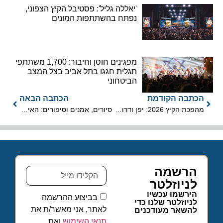
'יאללה גליל': פסטיבל הקיץ הצפוני,
נפתח בהשתתפות המונים
מפגינים חוסן וחיבור: 1,700 משתתפי
תגלית חגגו בתל אביב בצל המצב
הביטחוני
הכתבה הקודמת
הכתבה הבאה
מהפכת הקיץ 2026: יפן ודרום קוריאה כובשות את פסגת התיירות העולמית
סיורים, אמנים וסיפורים: האירוע מגיע לרחוב הראשונים בפרדס חנה
הרשמה
לניוזלטר
הירשמו עכשיו
בביצוע ההרשמה
לניוזלטר שלנו כדי
לאתר, אני מאשר/ת את
להשאר מעודכנים
תנאי השימוש
ואת