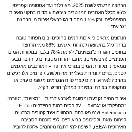
הרחצה הרשמי לשנת 2025. מאירלנד ועד אסטוניה וקפריסין,
96% מכלל האתרים המנוטרים ביבשת עומדים בתקני האיכות
המינימליים, ורק 1.5% מהם דורגו כבעלי איכות מי הרחצה
"גרועה".
הנתונים מראים כי איכות המים בחופים ובים הפתוח טובה
בדרך כלל בהשוואה לנהרות ואגמים: 88% ממי הרחצה
בחופים הוגדרו כ"מצוינים", לעומת 78% בלבד במקורות המים
הפנימיים (היבשתיים). מחברי הדוח מסבירים כי הדבר נובע
ממאפייני מקורות המים במרכז אירופה – המורכבים מאגמים
קטנים, בריכות ונהרות בעלי זרימה חלשה. גופי מים אלו רגישים
בהרבה לאירועי זיהום קצרי טווח הנגרמים מגשמים עזים או
מתקופות בצורת, במיוחד במהלך חודשי הקיץ.
איכות המים נקבעת ומסווגת לארבע דרגות – "מצוינת", "טובה",
"מספקת" או "גרועה" – על בסיס רמות החיידקים E. coli ו-
Enterococci שנמצאו בהם, המהווים אינדיקטורים מרכזיים
לזיהום צואתי ולסיכונים בריאותיים. לפי סוכנות הסביבה
האירופית (EEA), חשיפה למי רחצה מזוהמים עלולה להוביל