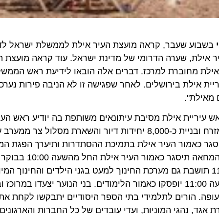
וע שעבר, קראה מועצת העיר אילת לממשלת ישראל לדחות
ילת, שערה הדרומי של מדינת ישראל. עוד קראה מועצת העי
מחוברת למרכז. דברים אלה הובאו לידיעת ראש הממשלה – בנ
אילת בירושלים. לאחר שפגישה זו לא הניבה פירות נערכת כ
לת".
יריית אילת מסיבת עיתונאים משותפת בה יודיע ראש העיריי
המאבק ויוצג מתווה חולדאי המאפשר את פינוי שדה דב ממזרח ובניית כ-8,000 יחידות דיור והשארת מס
מילא אסור לבניה. ביום שלישי הבא (12.3) תיסגר כאמור העיר אילת בתמיכת ההסתדרות ותיערך הפ
בשעה 11:30 בקדמת שדה התעופה אילת. על רקע הפגנת המחאה תיסג
בבוקר ייפתחו הלימודים בשיעורי מחנך סביב המאבק ובשעה 11:00 יופסקו כאמור הלימודים. בני הנוער יצעדו ב
 הורים לתלמידי בתי הספר היסודיים יתבקשו לקחת את יל
, נהגי המוניות, ועדי עובדים של כל החברות והארגונים, עו