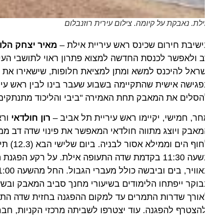
לת. נאבקת על קיומה. צילום עירית רוזנבלום
שיבת חירום שכינס ראש עיריית אילת –
מאיר יצחק הלוי
בשב
 ולאפשר לכנסת החדשה למצוא פתרון ראוי לתושבי העיר א
ראל להיכנס למשא ומתן למציאת חלופות, שישאירו את אילת 
גישה אישית שהתקיימה בשבוע שעבר בינו לבין ראש עיריית 
סלים את המאבק תחת האמירה "ביבי והליכוד מתנתקים מאי
ר, חמישי, יקיימו ראש עיריית תל אביב –
רון חולדאי
וראש ע
לחוף הים ומ
ורך שדרות התמרים עד למקום ההפגנה בחזית שדה התעופה.
הצטרף להפגנה. עוד יצטרפו לשביתה מרכזי הקניות, חברת אגד