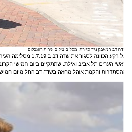
ה דב המאבק נגד סגירתו מסלים צילום עירית רוזנבלום
על רקע הכוונה לסגור את 
סתדרות והקמת אוהל מחאה בשדה דב החל מיום חמישי הבא (17.3.19) כולל שביתת רעב של ראש עיריית 