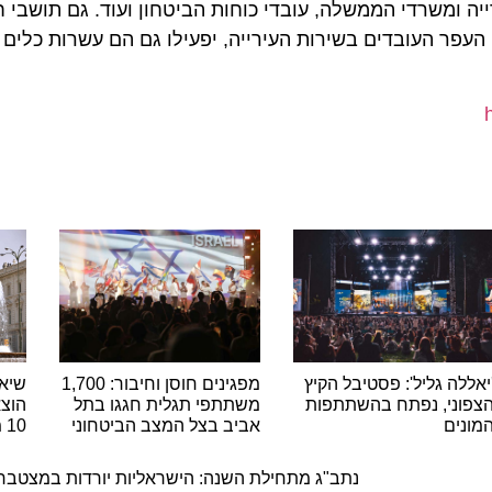
ומשרדי הממשלה, עובדי כוחות הביטחון ועוד. גם תושבי חבל 
ר העובדים בשירות העירייה, יפעילו גם הם עשרות כלים כב
ה גליל': פסטיבל הקיץ
מפגינים חוסן וחיבור: 1,700
שיא היסט
ני, נפתח בהשתתפות
משתתפי תגלית חגגו בתל
הוצאות ה
ם
אביב בצל המצב הביטחוני
10 מיליארד האירו
ה
נתב"ג מתחילת השנה: הישראליות יורדות במצטבר – ה