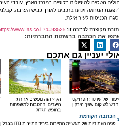
ולים הטסים לטיפולים תכופים במרכז הארץ, עובדי העירייה 
פגנת המחאה וינועו ברכבים לאורך כביש הערבה. קבלני העפ
סגרו הכניסות לעיר אילת.
ובת מקוצרת לכתבה זו:
https://www.ias.co.il?p=93525
תפו את הכתבה ברשתות החברתיות:
ולי יעניין גם אתכם
פורו של שרטון: הפרויקט
הקיץ הזה נופשים אחרת:
'יאלל
דש לשיקום שפך הירקון
היעדים וההטבות למשפחות
הצפו
בחופש הגדול
המוני
הכתבה הקודמת
פניה העתידיות של תעשיית התיירות ביריד התיירות ITB בברלין