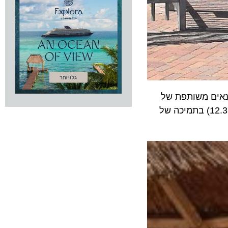
יתונאים משותפת של
ראשי הערים תל אביב ואילת, שתתקיים ביום חמישי הקרוב (7.3.19) בשדה דב, סגירת העיר אילת ביום שלישי הבא (12.3.19) בתמיכה של