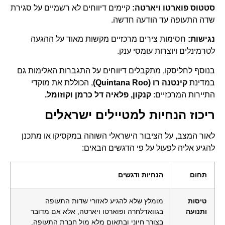
סטטוס פוארטו ויארטה:
קיימים דיווחים לא רשמיים על סגירת
שדה התעופה עד הודעה חדשה.
נגישות:
חסימות צירים מרכזיים מקשות מאוד על ההגעה
לטרמינלים ויוצרות עומסי ענק.
בנוסף לחליסקו, מתקבלים דיווחים על התגברות האלימות גם
במדינת
קינטנה רו (Quintana Roo)
, הכוללת את מוקדי
התיירות המרכזיים:
קנקון, פלאיה דל כרמן וקוזומל.
ריכוז הנחיות למטיילים ישראלים
לאור המצב, על הציבור הישראלי השוהה במקסיקו או מתכנן
להגיע אליה לפעול על פי הדגשים הבאים:
תחום
הנחיות ודגשים
טיסות
מומלץ שלא להגיע לאזורי שדות התעופה
ותנועה
בגוואדלחרה ופוארטו ויארטה, אלא אם מדובר
בצורך חיוני ובתאום מלא מול חברת התעופה.