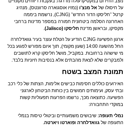
מצב החירום במקסיקו עולה מדרגה: בעקבות דיווחים מקומיים
על חיסולו של
אל מנצ'ו
(נמזיו אוסגוארה סרוונטס), מנהיג
קרטל "חליסקו הדור החדש" (CJNG), נרשמת ביממה
האחרונה הסלמה ביטחונית חמורה במספר מדינות ברחבי
מקסיקו, ובראשן מדינת
חליסקו (Jalisco)
.
ארגון הפשיעה CJNG הודיע על הטלת עוצר בעיר גוואדלחרה
החל מהשעה 14:00 (שעון מקומי), תוך איום מפורש לפגוע בכל
מי שישהה ברחובות. במקביל, מושל חליסקו קרא לתושבים
ולמבקרים שלא לצאת מהבתים אלא בנסיבות חיוניות בלבד.
תמונת המצב בשטח
האירועים כוללים חסימות כבישים אלימות, הצתות של כלי רכב
ובתי עסק, ועימותים חמושים בין כוחות הביטחון לארגוני
הפשיעה. כתוצאה מכך, נרשמו הפרעות תפעוליות קשות
במוקדי התחבורה:
נמלי תעופה:
שיבושים משמעותיים וביטולי טיסות בנמלי
התעופה של
גוואדלחרה
ו
פוארטו ויארטה
.