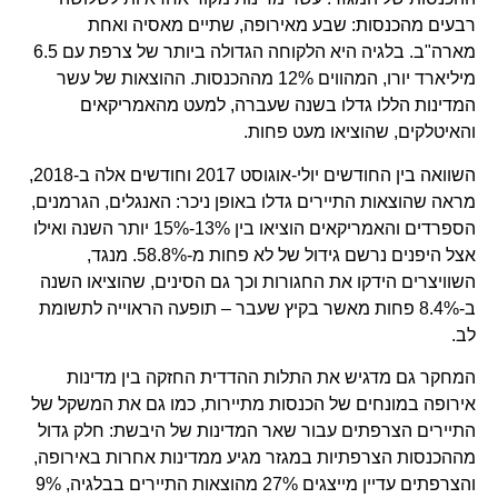
רבעים מהכנסות: שבע מאירופה, שתיים מאסיה ואחת
מארה"ב. בלגיה היא הלקוחה הגדולה ביותר של צרפת עם 6.5
מיליארד יורו, המהווים 12% מההכנסות. ההוצאות של עשר
המדינות הללו גדלו בשנה שעברה, למעט מהאמריקאים
והאיטלקים, שהוציאו מעט פחות.
השוואה בין החודשים יולי-אוגוסט 2017 וחודשים אלה ב-2018,
מראה שהוצאות התיירים גדלו באופן ניכר: האנגלים, הגרמנים,
הספרדים והאמריקאים הוציאו בין 13%-15% יותר השנה ואילו
אצל היפנים נרשם גידול של לא פחות מ-58.8%. מנגד,
השוויצרים הידקו את החגורות וכך גם הסינים, שהוציאו השנה
ב-8.4% פחות מאשר בקיץ שעבר – תופעה הראוייה לתשומת
לב.
המחקר גם מדגיש את התלות ההדדית החזקה בין מדינות
אירופה במונחים של הכנסות מתיירות, כמו גם את המשקל של
התיירים הצרפתים עבור שאר המדינות של היבשת: חלק גדול
מההכנסות הצרפתיות במגזר מגיע ממדינות אחרות באירופה,
והצרפתים עדיין מייצגים 27% מהוצאות התיירים בבלגיה, 9%