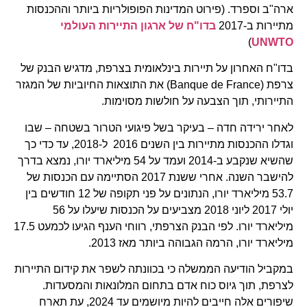
ארה"ב וספרד. (פירוט המדינות הפופולריות ביותר וההכנסות
מתיירות ב-2017
בדו"ח של ארגון התיירות העולמי
)
UNWTO
בדו"ח האחרון על תיירות בינלאומית בצרפת, מדגיש הבנק של
צרפת (Banque de France) את התוצאות החיוביות של המגזר
התיירותי, תוך הצבעה על חולשות מסוימות.
לאחר ירידה חדה – בעיקר בשל פיגועי הטרור בשטחה – שבו
וגדלו ההכנסות מתיירות בין השנים 2016 ל-2018, עד כדי כך
שהשיא שנקבע ב-2014 ועמד על 54 מיליארד יורו, נמצא בדרך
להישבר השנה. אחרי ששנת 2017 הסתיימה עם הכנסות של
53.7 מיליארד יורו, הנתונים על פני תקופה של 12 חודשים בין
יולי 2017 ליוני 2018 מצביעים על הכנסות שיעלו על 56
מיליארד יורו. לפי הבנק הצרפתי, רווחי הענף הגיעו לכמעט 17.5
מיליארד יורו, הרמה הגבוהה ביותר מאז 2013.
במקביל הודיעה הממשלה כי בכוונתה לשפר את קידום התיירות
לצרפת, תוך גיוס כוח אדם בתחום המלונאות והמסעדות.
שיפורים אלה חייבים להיות מיושמים עד 2024, עת תארח