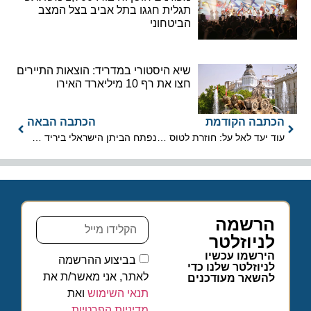
תגלית חגגו בתל אביב בצל המצב
הביטחוני
שיא היסטורי במדריד: הוצאות התיירים
חצו את רף 10 מיליארד האירו
הכתבה הקודמת
הכתבה הבאה
עוד יעד לאל על: חוזרת לטוס למנצ'סטר
נפתח הביתן הישראלי ביריד WTM העולמי בלונדון
הרשמה
לניוזלטר
הירשמו עכשיו
בביצוע ההרשמה
לניוזלטר שלנו כדי
לאתר, אני מאשר/ת את
להשאר מעודכנים
תנאי השימוש
ואת
מדיניות הפרטיות