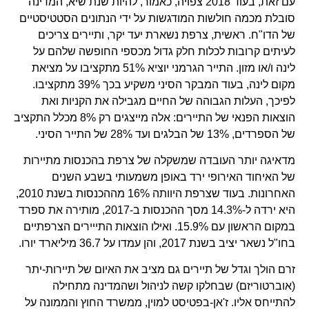
עם זאת, בעוד 2018 צפויה, כאמור, להיות שנת שיא, המדינה
סובלת מכמה חולשות המודגשות על ידי הנתונים הסטטיסטיים
של הדו"ח. ראשית, צרפת נשארת יעד יקר, ותיירים צריכים
לעיתים קרובות לכלות חלק גדול מכספי החופשה שלהם על
לינה ו/או מזון. התייר הגרמני יוציא 51% מתקציבו על מציאת
מקום לינה, בעוד המבקר הסיני משקיע בכך 39% מתקציבו.
לפיכך, העלות הגבוהה של החיים מגבילה את הקניות ואת
הוצאות הפנאי של התיירים: אלה מייצגים רק 8% מכלל התקציב
של הספרדים, 13% של הבלגים ועד 28% של התייר הסיני.
מדאיגה יותר העובדה שמשקלה של צרפת בהכנסות מתיירות
של האיחוד האירופי ירד באופן משמעותי בשבע השנים
האחרונות. בעוד שצרפת היוותה 16% מההכנסות בשנת 2010,
היא ירדה ל-14.3% מסך ההכנסות ב-2017, מותירה את ספרד
במקום הראשון עם 15.9%. ואילו הוצאות התייירים הצרפתיים
בחו"ל נשאר יציב בשנת 2017, והן עמדו על 36.7 מיליארד יורו.
זרם הולך וגדל של תיירים גם מציב את האיום של תיירות-יתר
(אוברטוריזם) שבחלקו קשה לניהול ושהמדינה מתחילה
להתייחס אליו. ז'אן-בפטיסט למוין, ממשרד החוץ והממונה על