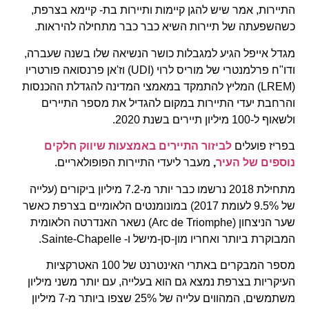
התיירות, אמר שיש להגן קיימות ותיירות בת- קיימא בצרפת,
כשהשפעתה של תיירות השיא כבר כבר מתחילה להיראות.
מגדל אייפל הגיע למגבלות כושר הנשיאה שלו בשנה שעברה,
ודו"ח פרלמנטרי של מוריס לרוי (UDI) וז'אן פרנסואה פורטריו
(LREM) המליץ להתמקד במאמצי המדינה להגדלת ההכנסות
והרחבת יעדי התיירות במקום להגדיל את מספר התיירים
ולשאוף ל-100 מיליון תיירים בשנת 2020.
בפריז פועלים
לביזור התיירים באמצעות שיווק חלקים
נוספים של העיר
,
מעבר ליעדי התיירות הפופולאריים.
מתחילת 2018 נרשמו כבר יותר מ-7.2 מיליון ביקורים (עלייה
של 9.5% לעומת 2017) במונומנטים הלאומיים בצרפת כאשר
שער הניצחון (Arc de Triomphe) נשאר האנדרטה הלאומית
המבוקרת ביותר ואחריו מון-סן-מישל ו- Sainte-Chapelle.
מספר המבקרים באתרי האינטרנט של 100 האטרקציות
העיקריות בצרפת נמצא גם הוא בעלייה, עם יותר משני מיליון
משתמשים, המהווים עלייה של 25% שצפו ביותר מ-7 מיליון