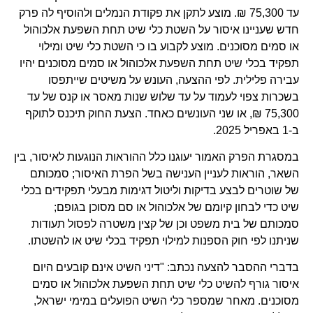
עד 75,300 ₪. מוצע לתקן את פקודת הנמלים ולהוסיף לה פרק
חדש שעניינו איסור על השטת כלי שיט תחת השפעת אלכוהול
או סמים מסוכנים. מוצע לקבוע בו כי השטת כלי שיט ומילוי
תפקיד בכלי שיט תחת השפעת אלכוהול או סמים מסוכנים יהיו
עבירה פלילית. לפי ההצעה, העונש על משיטים שייתפסו
בשכרות צפוי לעמוד על עד שלוש שנות מאסר או קנס של עד
75,300 ₪, או שני העונשים כאחד. הצעת החוק תיכנס לתוקף
ב-1 באפריל 2025.
במסגרת הפרק האמור יעוגנו כלל ההוראות הנוגעות לאיסור, בין
השאר, הוראות לעניין הענישה בשל הפרת האיסור; סמכותם
של שוטרים לבצע בדיקות וליטול דגימות מבעלי תפקידים בכלי
שיט כדי לבחון קיומם של אלכוהול או סם מסוכן בגופם;
סמכותם של בית משפט וכן של קצין משטרה לפסול תעודות
שניתנו לפי חוק הספנות למילוי תפקיד בכלי שיט או להשטתו.
בדברי ההסבר להצעה נכתב: "דיני השיט אינם קובעים היום
איסור גורף להשיט כלי שיט תחת השפעת אלכוהול או סמים
מסוכנים. מאחר שמספר כלי השיט הפועלים במימי ישראל,