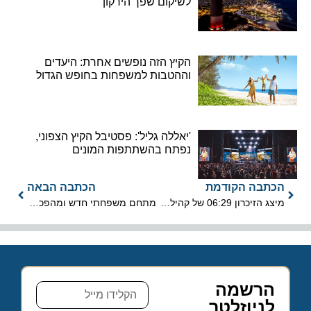
לשיקום שפך הירקון
הקיץ הזה נופשים אחרת: היעדים
וההטבות למשפחות בחופש הגדול
'יאללה גליל': פסטיבל הקיץ הצפוני,
נפתח בהשתתפות המונים
הכתבה הקודמת
הכתבה הבאה
מיצג הזיכרון 06:29 של קהילת הנובה יעבור ללוס אנג'לס באוגוסט
מתחם משפחתי חדש ומהפכני ב- MSC World America
הרשמה
לניוזלטר