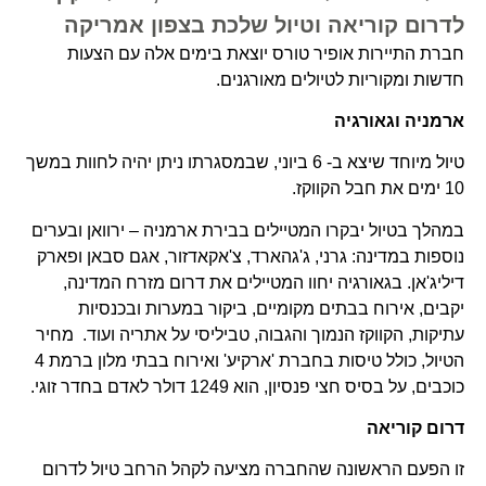
לדרום קוריאה וטיול שלכת בצפון אמריקה
חברת התיירות אופיר טורס יוצאת בימים אלה עם הצעות
חדשות ומקוריות לטיולים מאורגנים.
ארמניה וגאורגיה
טיול מיוחד שיצא ב- 6 ביוני, שבמסגרתו ניתן יהיה לחוות במשך
10 ימים את חבל הקווקז.
במהלך בטיול יבקרו המטיילים בבירת ארמניה – ירוואן ובערים
נוספות במדינה: גרני, ג'גהארד, צ'אקאדזור, אגם סבאן ופארק
דיליג'אן. בגאורגיה יחוו המטיילים את דרום מזרח המדינה,
יקבים, אירוח בבתים מקומיים, ביקור במערות ובכנסיות
עתיקות, הקווקז הנמוך והגבוה, טביליסי על אתריה ועוד. מחיר
הטיול, כולל טיסות בחברת 'ארקיע' ואירוח בבתי מלון ברמת 4
כוכבים, על בסיס חצי פנסיון, הוא 1249 דולר לאדם בחדר זוגי.
דרום קוריאה
זו הפעם הראשונה שהחברה מציעה לקהל הרחב טיול לדרום