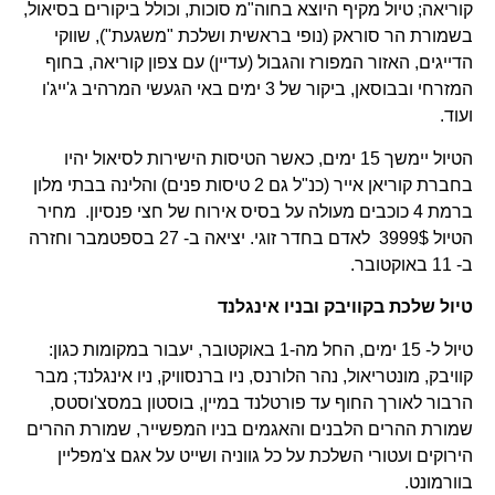
קוריאה; טיול מקיף היוצא בחוה"מ סוכות, וכולל ביקורים בסיאול,
בשמורת הר סוראק (נופי בראשית ושלכת "משגעת"), שווקי
הדייגים, האזור המפורז והגבול (עדיין) עם צפון קוריאה, בחוף
המזרחי ובבוסאן, ביקור של 3 ימים באי הגעשי המרהיב ג'ייג'ו
ועוד.
הטיול יימשך 15 ימים, כאשר הטיסות הישירות לסיאול יהיו
בחברת קוריאן אייר (כנ"ל גם 2 טיסות פנים) והלינה בבתי מלון
ברמת 4 כוכבים מעולה על בסיס אירוח של חצי פנסיון. מחיר
הטיול 3999$ לאדם בחדר זוגי. יציאה ב- 27 בספטמבר וחזרה
ב- 11 באוקטובר.
טיול שלכת בקוויבק ובניו אינגלנד
טיול ל- 15 ימים, החל מה-1 באוקטובר, יעבור במקומות כגון:
קוויבק, מונטריאול, נהר הלורנס, ניו ברנסוויק, ניו אינגלנד; מבר
הרבור לאורך החוף עד פורטלנד במיין, בוסטון במסצ'וסטס,
שמורת ההרים הלבנים והאגמים בניו המפשייר, שמורת ההרים
הירוקים ועטורי השלכת על כל גווניה ושייט על אגם צ'מפליין
בוורמונט.