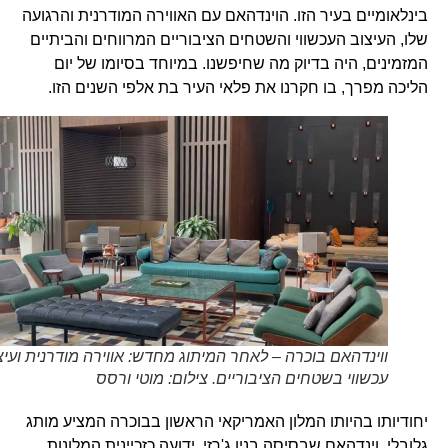
בינלאומיים בעיר הזו. הוינדהאם עם האווירה המודרנית והרגועה
שלו, העיצוב העכשווי והשטחים הציבוריים המרווחים והביתיים
המזמינים, היה בדיוק מה שחיפשנו. במיוחד בסיומו של יום
הליכה מפרך, בו חקרנו את פלאי העיר בת אלפי השנים הזו.
ווינדהאם בוכרה – לאחר המיתוג מחדש: אווירה מודרנית ועיצוב
עכשווי בשטחים הציבוריים. צילום: מוטי ורסס
יחודיותו בהיותו המלון האמריקאי הראשון בבוכרה המציע מותג
גלובלי. וינדהאם שבסיסה בניו ג'רזי, ידועה כזכיינית המלונות