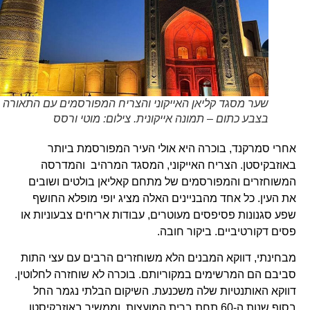
שער מסגד קליאן האייקוני והצריח המפורסמים עם התאורה
בצבע כתום – תמונה אייקונית. צילום: מוטי ורסס
אחרי סמרקנד, בוכרה היא אולי העיר המפורסמת ביותר
באוזבקיסטן. הצריח האייקוני, המסגד המרהיב והמדרסה
המשוחזרים והמפורסמים של מתחם קאליאן בולטים ושובים
את העין. כל אחד מהבניינים האלה מציג יופי מופלא החושף
שפע סגנונות פסיפסים מעוטרים, עבודות אריחים צבעוניות או
פסים דקורטיביים. ביקור חובה.
מבחינתי, דווקא המבנים הלא משוחזרים הרבים עם עצי התות
סביבם הם המרשימים במקוריותם. בוכרה לא שוחזרה לחלוטין.
דווקא האותנטיות שלה משכנעת. השיקום הבלתי נגמר החל
בסוף שנות ה-60 תחת ברית המועצות, וממשיך באוזבקיסטן