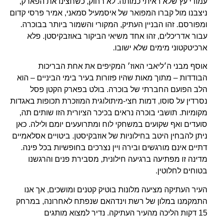
עמודי עץ שלא ראיתי כמותה. לא רחוק, כשחצינו את הפארק,
ניצבנו מול קברו המפואר של איסמעיל סמאני, אמיר פרסי קדום
ומפורסם. זהו הבניין העתיק, המקורי והשמור ביותר בבוכרה.
עבור אדריכלים, זהו אחד משיאי הביקור באוזבקיסטן. פלא
ארכיטקטוני מימים שלא ישובו.
אוסף מבני ה׳ליאבי האוז׳ המקיפים את אחת הבריכות
הבודדות – מתוך מאות שהיו פזורות בעיר בימי הביניים – הוא
הלב הפועם החברתי של בוכרה. בולט בפארק הקטן פסל
נסרדין על סוסו, דמות חצי-מיתולוגית המוזכרת תכופות באגדות
מקומיות. תושבי בוכרה נראים בכיכר הציורית הזו שותים תה,
סועדים ואף שקועים במשחקי לוח ומתרועעים יומם ולילה. כאן
ניתן להבחין היטב בחילוניות של אוזבקיסטן. ביטויים אסלאמיים
דתיים אינם מורגשים ובירה ויין נצרכים בחופשיות בכל פינה.
מדינה זו מפתיעה ברגיעה חילונית, מסבירת פנים והרגשנו
בטוחים לחלוטין.
העיר העתיקה מציעה מלונות בוטיק קטנים ומושכים, אך אנו
התמקמנו במלון של רשת וינדהאם שנפתח לאחרונה, במרחק
15 דקות הליכה מהעיר העתיקה. נדיר למצוא מותגים