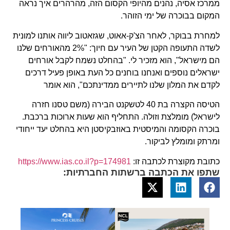
ממרכז אסיה, נהנים מהיופי הקסום הזה, מהרהרים איך נראה
המקום בבוכרה של ימי הזוהר.
למחרת בבוקר, לאחר הצ'ק-אאוט, שגזאטוב ליווה אותנו למונית
לשדה התעופה הקטן של העיר עם חיוך: "2% מהאורחים שלנו
הם מישראל", הוא מזכיר לי. "בהחלט נשמח לקבל אורחים
ישראלים נוספים ואנחנו בוחנים כל העת באופן פעיל דרכים
לקדם את המלון שלנו לתיירים ממדינתכם", הוא אומר
הטיסה הקצרה בת 40 לטשקנט הבירה (משם טסנו חזרה
לישראל) מומלצת וזולה. התחליף הוא שעות ארוכות ברכבת.
בוכרה הקסומה והמיסטית באוזבקיסטן היא בהחלט יעד ייחודי
ומרתק ומומלץ לביקור.
כתובת מקוצרת לכתבה זו:
https://www.ias.co.il?p=174981
שתפו את הכתבה ברשתות החברתיות: