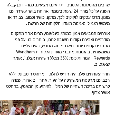
שרבים מהמלונות הקטנים יותר אינם מציעים. כמו – דוכן קבלה
העונה על כל צורך 24 שעות ביממה, ארוחת בוקר עשירה עם
מזנון, מרכז עסקים לזקוקים לכך, מתקני כושר וכמובן צבירה או
מימוש תגמולי נאמנות מועדון הלקוחות של הרשת .
אורחים המביעים אמון במותג בינלאומי, תרים אחר מתקנים
מודרניים וצבירת נקודות חשובה להם, בוחרים בנו על פני
מתחרים קטנים יותר. מאז המיתוג מחדש, ראינו עלייה
משמעותית בהזמנות מחברי
מועדון הלקוחות
Wyndham
Rewards,
המהוות כעת 35% מכלל השהיות אצלנו", אומר
שאגזטוב.
חדר האורחים שלנו היה חדיש לחלוטין, מרוהט היטב ונקי ללא
רבב עם מרפסת המשקיפה על העיר. אחרי יום ארוך, עמדה
לרשותנו בריכת השחייה של המלון, להירגע מן המאמץ. בהחלט
אושר צרוף.