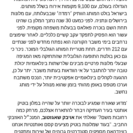
הגדולה בעולם, עם 9,100 מקומות אירוח בשלל מותגים.
בישראל בולט המותג הוותיק ׳רמדה׳ שבבעלותה, עם מלונות
בירושלים ונתניה. לפני כמעט 30 שנה נחנך המלון בו שהינו
תחת השם בוכרה פאלאס בבעלות משפחה מקומית. לפני
עשור הוא הפסיק לתפקד עקב קשיים כלכליים. לאחר שיפוצים
נרחבים בימי משבר הקורונה הוא נפתח מחדש לפני שנתיים
עם 212 חדרים, תחת מטריית המותג הגולבלי המוכר. ניכר כי
גם כאן בולטת התופעה הגלובלית שהתחזקה מאז המגיפה
שבעלי מלונות פרטיים מבינים שלרשתות בינלאומיות יכולת
טובה יותר להתגבר על אי הוודאות בעתות משבר. יתר על כן,
ההגעה לקהלים בינלאומיים אפקטיבית יותר, הנכס משתבח
וערכו מטפס באופן מהותי בזמן שהוא מנוהל על ידי מותג
נחשב.
'מדוע שאורח שמגיע לבוכרה יוותר על שהייה במלון בוטיק
אותנטי בעיר העתיקה ויבחר להתארח אצלכם, מרחק כמה
רחובות משם?' שאלתי את
אויבק שאגזטוב
, המנכ״ל האוזבקי
החביב. "בעוד שמלונות בוטיק מציעים קסם ואותנטיות אנחנו
בווינדהאם מספקים סטנדרטים גבוהים של שירות ומתקנים