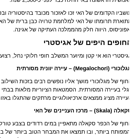
נושית הראשונה באי החלה כבר לפני כ-2,500 שנה.
שביו הקדומים של האי זכו לאזכור מכובד בהיסטוריה ובספר
וארת תרומתו של האי למלחמת טרויה כבן ברית של האי השכן
פוניסוס, היווה חלק מהממלכה העתיקה של אגינה.
חופים היפים של אגיסטרי
יסטרי הוא אי קטן ומיוער המשלב חופי חלוקי נחל, רצועות ח
רי (Megalochori) – עיירה יוונית מסורתית
וף של מגלוכורי מושך אליו נופשים רבים בזכות השילוב של 
לי בעיירה המסורתית. הסמטאות הציוריות מלאות בבתי אבן 
יירה מציג ממצאים ארכיאולוגיים מרתקים שהתגלו באזור.
 (Skala) – מרכז העניינים של האי
וף של הכפר סקאלה מתאפיין במים רדודים בצבע טורקיז מהפ
מפותח ביותר, ובו תמצאו את המבחר הטוב ביותר של ברים, 