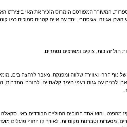
ות; המשורר המפורסם הומרוס הזכיר את האי ביצירתו האפית 
 אגינה. אגיסטרי, יחד עם איים קטנים סמוכים כמו קונטארי
ול זהובות, צוקים ומפרצים נסתרים.
נוף הררי ואווירה שלווה ומפנקת. מעבר לרחצה בים, מומלץ מ
לבנים עם גגות רעפי חימר קלאסיים. לחובבי התרבות, המרכ
נט, והוא אחד החופים החוליים הבודדים באי. סקאלה הוא ה
מסעדות וטברנות מקומיות. לאורך קו החוף פועלים מועדונים