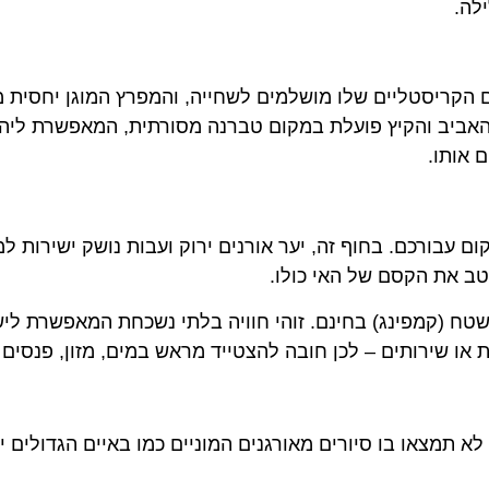
קריסטליים שלו מושלמים לשחייה, והמפרץ המוגן יחסית מהי
יב והקיץ פועלת במקום טברנה מסורתית, המאפשרת ליהנות מא
תו.
כם. בחוף זה, יער אורנים ירוק ועבות נושק ישירות למים צ
ת הקסם של האי כולו.
קמפינג) בחינם. זוהי חוויה בלתי נשכחת המאפשרת לישון תח
שירותים – לכן חובה להצטייד מראש במים, מזון, פנסים וציו
או בו סיורים מאורגנים המוניים כמו באיים הגדולים יותר. 