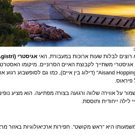
ם לבלות שעות ארוכות במעבורת, האי
אגיסטרי (Agistri)
הו
יסטרי משתייך לקבוצת האיים הסרוניים. מיקומו האסטרטגי ו
שלו לאיים השכנים הופכים אותו ליעד אידיאלי לחובבי ה-"Aisand Hopping" (דילוג בין איים), כמו גם לסופשבו
אוס.
ל אווירה שלווה ורגועה בצורה מפתיעה. הוא מציע נופים עוצ
לה ייחודית ותוססת.
ותו היא "ראש מקושט". חפירות ארכיאולוגיות באזור מראות 