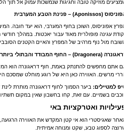
ציעים מוזיקה טובה וחגיגות שנמשכות עמוק אל תוך הלילה.
סוס (Aponissos) – פנינת הטבע המערבית
רץ אפוניסוס, השוכן בחוף המערבי, הוא יעד חובה. המים ה
ודת עגינה פופולרית מאוד עבור יאכטות. במהלך חודשי האב
ובח מול נוף מרהיב של המפרץ והאיים הקטנים הסובבים או
רה (Dragonera) – החוף המבודד והבתולי ביותר
 אתם מחפשים להתנתק באמת, חוף דראגונרה הוא המקום עבור
רי מרשים. האווירה כאן היא של רוגע מוחלט שמסכם היטב א
פ למטיילים:
ביער הסמוך לחוף דראגונרה מותרת לינת שטח (
כבים בשמיים. עם זאת, קחו בחשבון שאין במקום תשתיות או 
עילויות ואטרקציות באי
חר שאגיסטרי הוא אי קטן המקדש את האווירה הרגועה, לא תמצ
וצה לספוג טבע, שקט ומנוחה אמיתית.