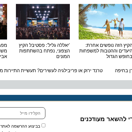
הזה נופשים אחרת:
'יאללה גליל': פסטיבל הקיץ
ים וההטבות למשפחות
הצפוני, נפתח בהשתתפות
משתתפי 
ש הגדול
המונים
אביב בצ
ה
יפה
טרנד ירוק או פריבילגיה לעשירים? תעשיית התיירות מח
להשאר מעודכנים
בביצוע ההרשמה לאתר, אני