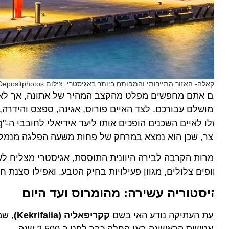
אלה- האזור התיירותי והמפותח ביותר באגיסטרי. צילום Depositphotos
ם אתם מחפשים מפלט מהקצב המהיר של אתונה, אך לא רוצי
ושלם עבורכם. לצד האיים פורוס, אגינה, ספצס והידרה, אג
צר, שכן הוא נמצא במרחק של פחות משעה הפלגה מנמל פיר
רות הקרבה לבירה היוונית התוססת, אגיסטרי מצליח לשמור ע
פים צלולים, מגוון פעילויות בחיק הטבע, ואפילו סצנת חיי לי
יסטוריה עשירה: מהומרוס ועד היום
עת העתיקה נודע האי בשם
קקריפאליה (Kekrifalia)
, שמשמע