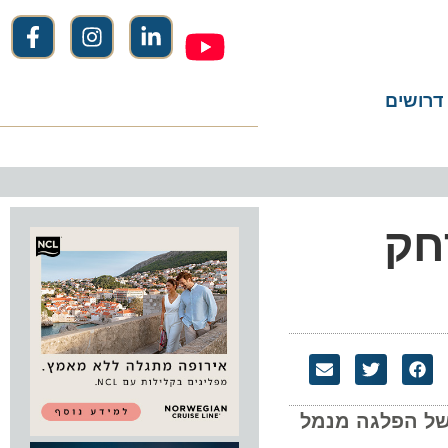
שים
ק
 הפלגה מנמל