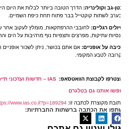
ן-גב וקולינריה:
הדרך הטובה ביותר לבלות את היום היא פש
ערב לשתות קוקטייל בבר פתוח תחת כיפת השמיים.
ולים רגליים:
לחובבי ההרפתקאות, מומלץ לעקוב אחר שבילי 
סיות עתיקות, מפרצים ותצפיות נוף מרהיבות על הים וההרים.
יבה על אופניים:
אם אתם בכושר, ניתן לשכור אופניים ולטיי
רובה לטבע המקומי.
צטרפו לקבוצת הוואטסאפ:
IAS – חדשות ועדכוני תיירות מהארץ ומהעולם
פשו אותנו גם בטלגרם
ובת מקוצרת לכתבה זו:
https://www.ias.co.il?p=189294
תפו את הכתבה ברשתות החברתיות:
ולי יעניין גם אתכם