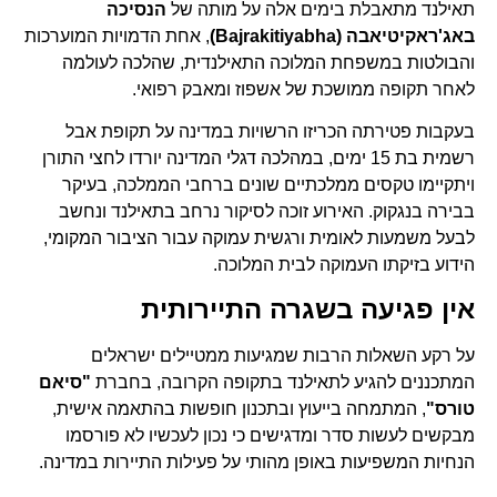
תאילנד מתאבלת בימים אלה על מותה של
הנסיכה
באג'ראקיטיאבה (Bajrakitiyabha)
, אחת הדמויות המוערכות
והבולטות במשפחת המלוכה התאילנדית, שהלכה לעולמה
לאחר תקופה ממושכת של אשפוז ומאבק רפואי.
בעקבות פטירתה הכריזו הרשויות במדינה על תקופת אבל
רשמית בת 15 ימים, במהלכה דגלי המדינה יורדו לחצי התורן
ויתקיימו טקסים ממלכתיים שונים ברחבי הממלכה, בעיקר
בבירה בנגקוק. האירוע זוכה לסיקור נרחב בתאילנד ונחשב
לבעל משמעות לאומית ורגשית עמוקה עבור הציבור המקומי,
הידוע בזיקתו העמוקה לבית המלוכה.
אין פגיעה בשגרה התיירותית
על רקע השאלות הרבות שמגיעות ממטיילים ישראלים
המתכננים להגיע לתאילנד בתקופה הקרובה, בחברת
"סיאם
טורס"
, המתמחה בייעוץ ובתכנון חופשות בהתאמה אישית,
מבקשים לעשות סדר ומדגישים כי נכון לעכשיו לא פורסמו
הנחיות המשפיעות באופן מהותי על פעילות התיירות במדינה.