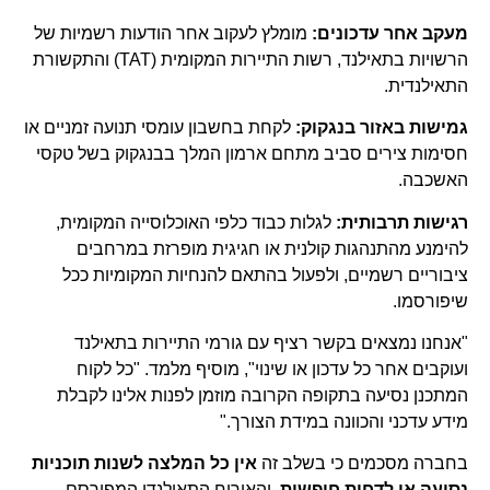
מעקב אחר עדכונים:
מומלץ לעקוב אחר הודעות רשמיות של
הרשויות בתאילנד, רשות התיירות המקומית (TAT) והתקשורת
התאילנדית.
גמישות באזור בנגקוק:
לקחת בחשבון עומסי תנועה זמניים או
חסימות צירים סביב מתחם ארמון המלך בבנגקוק בשל טקסי
האשכבה.
רגישות תרבותית:
לגלות כבוד כלפי האוכלוסייה המקומית,
להימנע מהתנהגות קולנית או חגיגית מופרזת במרחבים
ציבוריים רשמיים, ולפעול בהתאם להנחיות המקומיות ככל
שיפורסמו.
"אנחנו נמצאים בקשר רציף עם גורמי התיירות בתאילנד
ועוקבים אחר כל עדכון או שינוי", מוסיף מלמד. "כל לקוח
המתכנן נסיעה בתקופה הקרובה מוזמן לפנות אלינו לקבלת
מידע עדכני והכוונה במידת הצורך."
בחברה מסכמים כי בשלב זה
אין כל המלצה לשנות תוכניות
נסיעה או לדחות חופשות
, והאירוח התאילנדי המפורסם