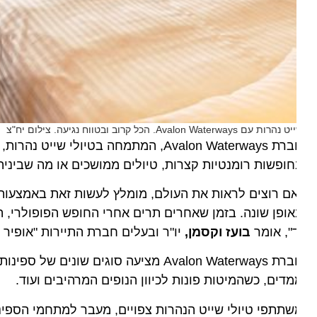
רות עם Avalon Waterways. הכל קרוב ובטווח נגיעה. צילום יח"צ
חברת Avalon Waterways, המתמחה בטיולי ש
ופשות רומנטיות קצרות, טיולים ממושכים או מה שביניהם; כ
ם רוצים לראות את העולם, מומלץ לעשות זאת באמצעות טיול
ופן שונה. בזמן שאחרים תרים אחרי החופש הפופולרי, הנופש
", אומר
בועז וקסמן,
יו"ר ובעלים חברת התיירות "אופיר טורס", נציגת חברת ays
חברת Avalon Waterways מציעה סוגים שונים
דים, כשהמיטות פונות לכיוון הנופים המרהיבים ועוד.
תתפי טיולי שייט הנהרות צפויים, מעבר למתחמי הספינה המפ