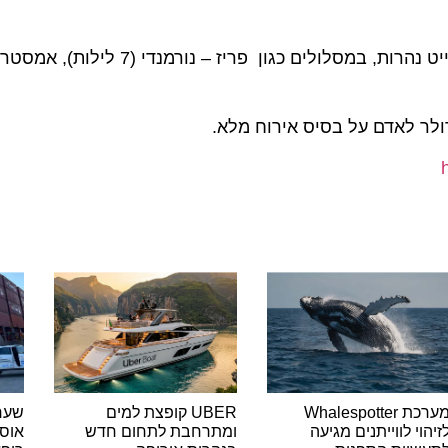
מערכת Whalespotter
UBER קופצת למים
שער ימי 
י לווייתנים מגיעה
ומתרחבת לתחום חדש
אוסטרלי