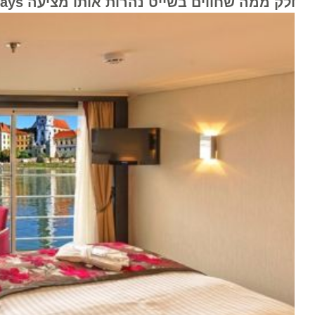
ק ממה שחווים בשייט נהרות אותו מציעה Avalon Waterways