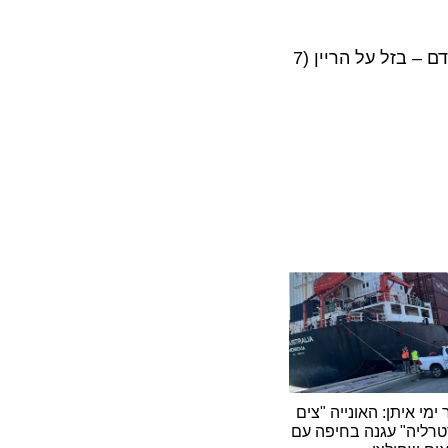
בין היתר, מציעה "אופיר טורס" בקיץ הקרוב חופשות של שייט נהרות, במסלולים כגון פריז – נורמנדי (7 לילות), אמסטרדם – בזל על הריין (7
איתן: האונייה "צים
ה" עגנה בחיפה עם