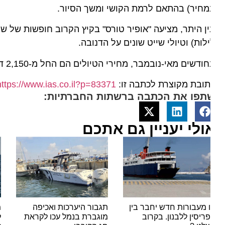
חיר) בהתאם לרמת הקושי ומשך הסיור.
לות) וטיולי שייט שונים על הדנובה.
ודשים מאי-נובמבר, מחירי הטיולים הם החל מ-2,150 דולר לאדם על בסיס אירוח מלא.
ובת מקוצרת לכתבה זו:
https://www.ias.co.il?p=83371
תפו את הכתבה ברשתות החברתיות:
ולי יעניין גם אתכם
 מעבורות חדש יחבר בין
תגבור היערכות ואכיפה
ריסין ללבנון. בקרוב
מוגברת בנמל עכו לקראת
לזיהו