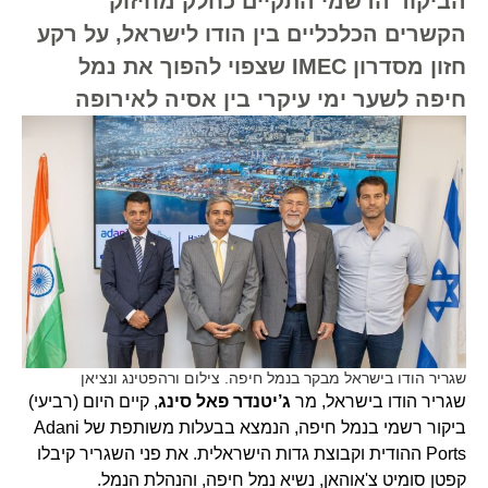
הביקור הרשמי התקיים כחלק מחיזוק
הקשרים הכלכליים בין הודו לישראל, על רקע
חזון מסדרון IMEC שצפוי להפוך את נמל
חיפה לשער ימי עיקרי בין אסיה לאירופה
שגריר הודו בישראל מבקר בנמל חיפה. צילום ורהפטינג ונציאן
שגריר הודו בישראל, מר
ג’יטנדר פאל סינג
, קיים היום (רביעי)
ביקור רשמי בנמל חיפה, הנמצא בבעלות משותפת של Adani
Ports ההודית וקבוצת גדות הישראלית. את פני השגריר קיבלו
קפטן סומיט צ'אוהאן, נשיא נמל חיפה, והנהלת הנמל.