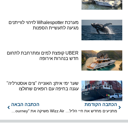
מערכת Whalespotter לזיהוי לווייתנים
מגיעה לתעשיית הספנות
UBER קופצת למים ומתרחבת לתחום
חדש בנהרות אירופה
שער ימי איתן: האונייה "צים אוסטרליה"
עגנה בחיפה עם רופאים שחולצו
הכתבה הקודמת
הכתבה הבאה
מתניעים מחדש את חיי הלילה בבאר שבע
Wizz Air משיקה את "My Journey" לניהול ומעקב טיסות באפליקציה