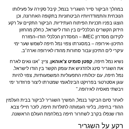
במהלך הביקור סייר השגריר בנמל, קיבל סקירה על פעילותו
הנוכחית והתמודדויותיו הביטחוניות בתקופה האחרונה, וכן
הוצגו בפניו תכניות הפיתוח העתידיות. הביקור התקיים על רקע
הידוק הקשרים הכלכליים בין הודו לישראל, כחלק מהחזון
לקידום מסדרון IMEC – המסדרון הכלכלי הודו–המזרח
התיכון–אירופה – במסגרתו צפוי נמל חיפה לשמש שער ימי
עיקרי לים התיכון עבור סחורות מהודו לאירופה וארה"ב.
נשיא נמל חיפה,
קפטן סומיט צ'אוהאן
, ציין: "אנו גאים לארח
את השגריר סינג ולהדגיש את עומק הקשר בין הודו לישראל.
נמל חיפה, עם יכולותיו התפעוליות המשמעותיות, צפוי להיות
עוגן אסטרטגי בפרויקט הבינלאומי שמטרתו ליצור פרוזדור ימי
ויבשתי מאסיה לאירופה."
לאחר סיום הביקור בנמל, המשיך השגריר לביקור בבית העלמין
ההודי בחיפה, בליווי העמותה לתולדות חיפה, לזכר חיילי צבא
הודו שנפלו בקרב לשחרור חיפה במלחמת העולם הראשונה.
רקע על השגריר