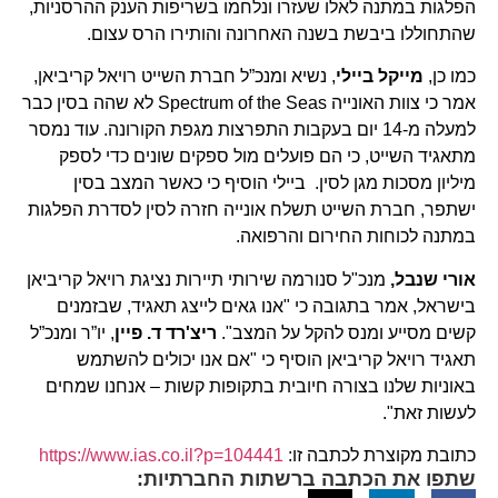
הפלגות במתנה לאלו שעזרו ונלחמו בשריפות הענק ההרסניות,
שהתחוללו ביבשת בשנה האחרונה והותירו הרס עצום.
כמו כן,
מייקל ביילי
, נשיא ומנכ”ל חברת השייט רויאל קריביאן,
אמר כי צוות האונייה Spectrum of the Seas לא שהה בסין כבר
למעלה מ-14 יום בעקבות התפרצות מגפת הקורונה. עוד נמסר
מתאגיד השייט, כי הם פועלים מול ספקים שונים כדי לספק
מיליון מסכות מגן לסין. ביילי הוסיף כי כאשר המצב בסין
ישתפר, חברת השייט תשלח אונייה חזרה לסין לסדרת הפלגות
במתנה לכוחות החירום והרפואה.
אורי שנבל,
מנכ"ל סנורמה שירותי תיירות נציגת רויאל קריביאן
בישראל, אמר בתגובה כי "אנו גאים לייצג תאגיד, שבזמנים
קשים מסייע ומנס להקל על המצב".
ריצ'רד ד. פיין
, יו”ר ומנכ”ל
תאגיד רויאל קריביאן הוסיף כי "אם אנו יכולים להשתמש
באוניות שלנו בצורה חיובית בתקופות קשות – אנחנו שמחים
לעשות זאת".
כתובת מקוצרת לכתבה זו:
https://www.ias.co.il?p=104441
שתפו את הכתבה ברשתות החברתיות: