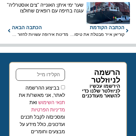
שער ימי איתן: האונייה "צים אוסטרליה"
עגנה בחיפה עם רופאים שחולצו
הכתבה הקודמת
הכתבה הבאה
קוריאן אייר מבטלת את טיסותיה לישראל וממנה
מדינות אירופה עשויות לחזור לשליטה זמנית בגבולות בגלל הנגיף
הרשמה
לניוזלטר
הירשמו עכשיו
בביצוע ההרשמה
לניוזלטר שלנו כדי
לאתר, אני מאשר/ת את
להשאר מעודכנים
תנאי השימוש
ואת
מדיניות הפרטיות
ומסכים/ה לקבל תכנים
ועדכונים, כולל מידע על
מבצעים וחומרים