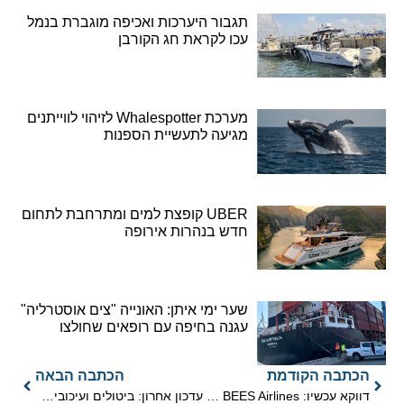
תגבור היערכות ואכיפה מוגברת בנמל
עכו לקראת חג הקורבן
מערכת Whalespotter לזיהוי לווייתנים
מגיעה לתעשיית הספנות
UBER קופצת למים ומתרחבת לתחום
חדש בנהרות אירופה
שער ימי איתן: האונייה "צים אוסטרליה"
עגנה בחיפה עם רופאים שחולצו
הכתבה הקודמת
הכתבה הבאה
דווקא עכשיו: BEES Airlines בדרך לישראל
עדכון אחרון: ביטולים ועיכובים בטיסות חברות תעופה זרות