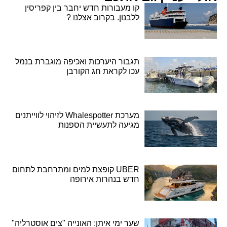
קו מעבורות חדש יחבר בין קפריסין
ללבנון. בקרוב אצלנו ?
תגבור היערכות ואכיפה מוגברת בנמל
עכו לקראת חג הקורבן
מערכת Whalespotter לזיהוי לווייתנים
מגיעה לתעשיית הספנות
UBER קופצת למים ומתרחבת לתחום
חדש בנהרות אירופה
שער ימי איתן: האונייה "צים אוסטרליה"