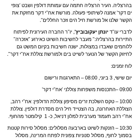
בהרצליה. העיר הרצליה חתמה עם עמותת דולפין ושבט 'צופי
ים דקר' אמנה לשיתופי פעולה. מורשת אח"י דקר מחזקת את
הקשר שלנו אל מורשת חיל הים וזכר החללים".
לדברי עו"ד
יונתן יעקובוביץ'
, יו"ר החברה העירונית לפיתוח
התיירות בהרצליה:" מעבר לחשיבות השיוט כאירוע "אזכרה"
ללוחמים שאבדו במצולות, ישנה חשיבות בקיום המשט גם
לחיזוק הקשר של הנוער לשייט בים ולמורשת צוללת אח"י דקר".
לוח זמנים:
יום שישי, 3 ביוני, 08:00 – התארגנות ורישום
09:00 –התכנסות משפחות צוללני 'אח"י דקר'
10:00 – טקס השלכת זרים מסיפון צוללת הדולפין: אח"י רהב,
הצוללת האחרונה, בה הצטייד חיל הים מסדרת דולפין. צוללת
אח"י רהב תעמוד מערבית למלון דניאל, כ- 1 קילומטר מהחוף.
10:30 – הזנקות לשיוט בארבעה מסלולים: מסלול סירות קטנות
בסמוך לחוף, מסלול סנוניות צפונית לפתח המרינה, מסלול