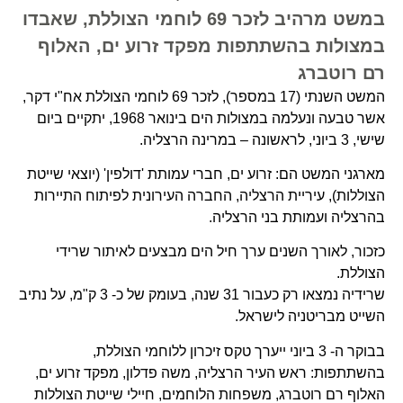
במשט מרהיב לזכר 69 לוחמי הצוללת, שאבדו
במצולות בהשתתפות מפקד זרוע ים, האלוף
רם רוטברג
המשט השנתי (17 במספר), לזכר 69 לוחמי הצוללת אח"י דקר,
אשר טבעה ונעלמה במצולות הים בינואר 1968, יתקיים ביום
שישי, 3 ביוני, לראשונה – במרינה הרצליה.
מארגני המשט הם: זרוע ים, חברי עמותת 'דולפין' (יוצאי שייטת
הצוללות), עיריית הרצליה, החברה העירונית לפיתוח התיירות
בהרצליה ועמותת בני הרצליה.
כזכור, לאורך השנים ערך חיל הים מבצעים לאיתור שרידי
הצוללת.
שרידיה נמצאו רק כעבור 31 שנה, בעומק של כ- 3 ק"מ, על נתיב
השייט מבריטניה לישראל.
בבוקר ה- 3 ביוני ייערך טקס זיכרון ללוחמי הצוללת,
בהשתתפות: ראש העיר הרצליה, משה פדלון, מפקד זרוע ים,
האלוף רם רוטברג, משפחות הלוחמים, חיילי שייטת הצוללות