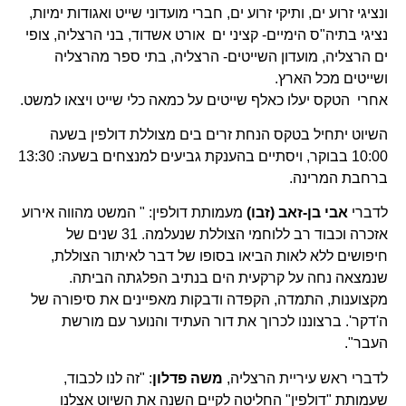
ונציגי זרוע ים, ותיקי זרוע ים, חברי מועדוני שייט ואגודות ימיות,
נציגי בתיה"ס הימיים- קציני ים אורט אשדוד, בני הרצליה, צופי
ים הרצליה, מועדון השייטים- הרצליה, בתי ספר מהרצליה
ושייטים מכל הארץ.
אחרי הטקס יעלו כאלף שייטים על כמאה כלי שייט ויצאו למשט.
השיוט יתחיל בטקס הנחת זרים בים מצוללת דולפין בשעה
10:00 בבוקר, ויסתיים בהענקת גביעים למנצחים בשעה: 13:30
ברחבת המרינה.
לדברי
אבי בן-זאב (זבו)
מעמותת דולפין: " המשט מהווה אירוע
אזכרה וכבוד רב ללוחמי הצוללת שנעלמה. 31 שנים של
חיפושים ללא לאות הביאו בסופו של דבר לאיתור הצוללת,
שנמצאה נחה על קרקעית הים בנתיב הפלגתה הביתה.
מקצוענות, התמדה, הקפדה ודבקות מאפיינים את סיפורה של
ה'דקר'. ברצוננו לכרוך את דור העתיד והנוער עם מורשת
העבר".
לדברי ראש עיריית הרצליה,
משה פדלון
: "זה לנו לכבוד,
שעמותת "דולפין" החליטה לקיים השנה את השיוט אצלנו