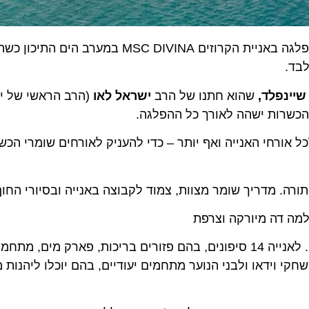
חברת MSC קרוז בשיתוף רימון קרוז, משיקים לראשונה הפלגה באניית הקרוזים DIVINA
נפלד,
שהוא חתנו של הרב
ישראל לאו
(הרב הראשי של ישרא
רות ישהה לאורך כל ההפלגה.
רחי האנייה ואף יותר – כדי להעניק לאורחים שומרי הכשרות 
 מדריך שומר מצוות, צמוד לקבוצה באנייה ובסיורי החוף היו
 דה מיורקה וצרפת
MSC DIVINA עוצבה בהשראתה של השחקנית סופיה לורן. לאנייה 14 סיפונים, בהם פזורים בריכות, פארק מ
מולה 1. לילדים מתחם משחקי וידאו ולבני הנוער מתחמים יעודיים, בהם יוכלו ליהנות ממ