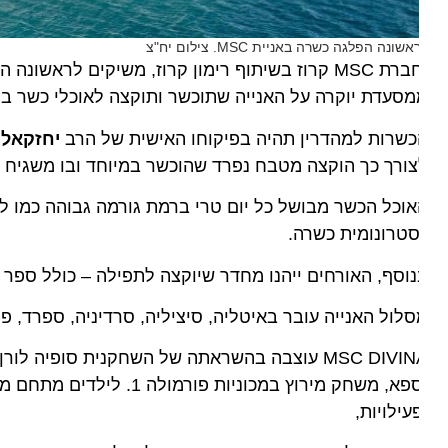
שונה הפלגה כשרה באניית MSC. צילום יח"צ
סעדת יוקרה על האנייה שתוכשר ותוקצה לאוכלי כשר בלבד.
שרות למהדרין תהיה בפיקוחו האישית של הרב
יחזקאל שיי
ורך כך הוקצה מטבח נפרד שהוכשר במיוחד ובו משגיח הכש
וכל הכשר מבושל כל יום טרי ברמת גורמה גבוהה כמו לכל או
טרונומית כשרה.
וסף, האורחים ייהנו מחדר שיוקצה לתפילה – כולל ספר תורה.
לול האנייה עובר באיטליה, סיציליה, סרדיניה, ספרד, פלמה
וספא, משחק מירוץ במכוניות פור
עילויות,