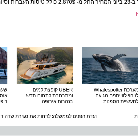
מערכת Whalespotter
UBER קופצת למים
שער ימי 
י לווייתנים מגיעה
ומתרחבת לתחום חדש
אוסטרלי
יית הספנות
בנהרות אירופה
רופאים 
ה
ועדת הפנים לממשלה: לדחות את סגירת שדה דב הצבאי ב-4 