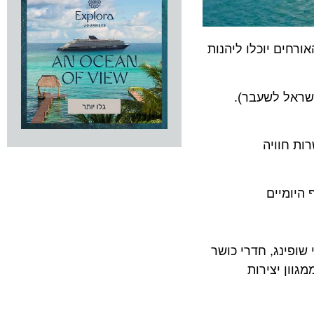
MSC  במערב הים התיכון כשהאורחים יוכלו ליהנות
ל לשעבר).
חוויה
מיים
ים, מתחמי שופינג, חדרי כושר
גוון יצירות