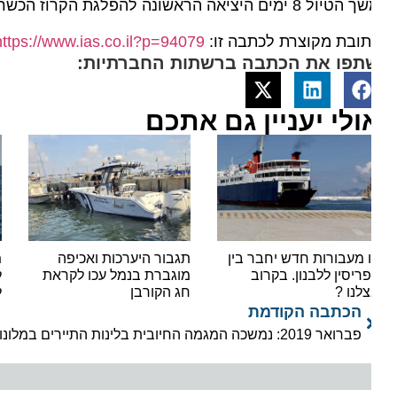
ימים היציאה הראשונה להפלגת הקרוז הכשר ב-23 ביוני המחיר החל מ- 2,870$ כולל טיסות העברות וסיורי חוף.
ובת מקוצרת לכתבה זו:
https://www.ias.co.il?p=94079
תפו את הכתבה ברשתות החברתיות:
ולי יעניין גם אתכם
 מעבורות חדש יחבר בין
תגבור היערכות ואכיפה
ריסין ללבנון. בקרוב
מוגברת בנמל עכו לקראת
לזיהו
לנו ?
חג הקורבן
לתעש
הכתבה הקודמת
פברואר 2019: נמשכה המגמה החיובית בלינות התיירים במלונות