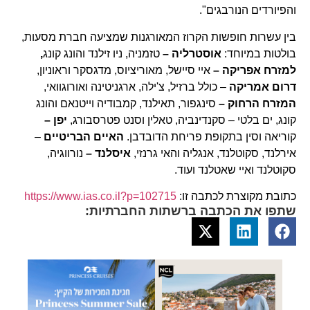
והפיורדים הנורבגים".
בין עשרות חופשות הקרוז המאורגנות שמציעה חברת מסעות,
בולטות במיוחד:
אוסטרליה –
טזמניה, ניו זילנד והונג קונג
,
למזרח אפריקה –
איי סיישל, מאוריציוס, מדגסקר וראוניון,
דרום אמריקה
– כולל ברזיל, צ'ילה, ארגניטינה ואורוגוואי,
המזרח הרחוק –
סינגפור, תאילנד, קמבודיה וייטנאם והונג
קונג, ים בלטי – סקנדינביה, טאלין וסנט פטרסבורג,
יפן –
קוריאה וסין בתקופת פריחת הדובדבן.
האיים הבריטיים
–
אירלנד, סקוטלנד, אנגליה והאי גרנזי,
איסלנד –
נורווגיה,
סקוטלנד ואיי שאטלנד ועוד.
כתובת מקוצרת לכתבה זו:
https://www.ias.co.il?p=102715
שתפו את הכתבה ברשתות החברתיות: