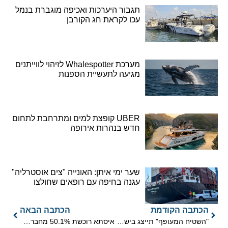
תגבור היערכות ואכיפה מוגברת בנמל
עכו לקראת חג הקורבן
מערכת Whalespotter לזיהוי לווייתנים
מגיעה לתעשיית הספנות
UBER קופצת למים ומתרחבת לתחום
חדש בנהרות אירופה
שער ימי איתן: האונייה "צים אוסטרליה"
עגנה בחיפה עם רופאים שחולצו
הכתבה הקודמת
הכתבה הבאה
"השטיח המעופף" תייצג בישראל את סיביריה איירליינס
איסתא רוכשת 50.1% מחברת "נופש כשר"