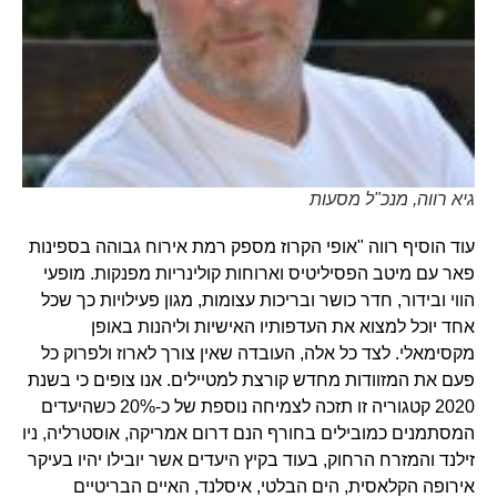
גיא רווה, מנכ"ל מסעות
עוד הוסיף רווה "אופי הקרוז מספק רמת אירוח גבוהה בספינות
פאר עם מיטב הפסיליטיס וארוחות קולינריות מפנקות. מופעי
הווי ובידור, חדר כושר ובריכות עצומות, מגון פעילויות כך שכל
אחד יוכל למצוא את העדפותיו האישיות וליהנות באופן
מקסימאלי. לצד כל אלה, העובדה שאין צורך לארוז ולפרוק כל
פעם את המזוודות מחדש קורצת למטיילים. אנו צופים כי בשנת
2020 קטגוריה זו תזכה לצמיחה נוספת של כ-20% כשהיעדים
המסתמנים כמובילים בחורף הנם דרום אמריקה, אוסטרליה, ניו
זילנד והמזרח הרחוק, בעוד בקיץ היעדים אשר יובילו יהיו בעיקר
אירופה הקלאסית, הים הבלטי, איסלנד, האיים הבריטיים