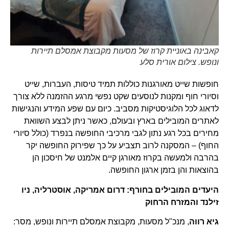
קאבינה באוניית קרוז של מסעות מקבוצת אמסלם תיירות
ונופש. צילום אורית סלע
חופשות שייט מאורגנות כוללות תמיד טיסות, העברות, שייט
וסיורי חוף ומקנות לנוסעים שקט נפשי מרגע ההזמנה ללא צורך
לדאוג לכל הלוגיסטיקות מסביב. כיום עם שפע המידע והנגישות
לאתרים המובילים בארץ ובעולם, כאשר ניתן לבצע השוואת
מחירים בכל רגע נתון לגבי מרכיבי החופשה בנפרד (כולל סיורי
החוף) – המסקנה לרוב תצביע על כך שפירוק החופשה יקר
בהרבה ולמעשה בקרוז מאורגן קיים אלמנט של חיסכון הן
בהוצאות והן בזמן ארגון החופשה.
היעדים המובילים בחורף: דרום אמריקה, אוסטרליה, ניו
זילנד והמזרח הרחוק
גיא רווה
, מנכ"ל מסעות, מקבוצת אמסלם תיירות ונופש, מסר: