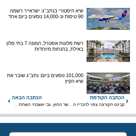
שיא היסטורי בנתב"ג: ישראייר רשמה
90 טיסות וכ-14,000 נוסעים ביום אחד
רשת מלונות אסטרל, המונה 7 בתי מלון
באילת, בהנחות מיוחדות
101,000 נוסעים ביום: נתב"ג שובר את
שיא הקיץ
הכתבה הקודמת
הכתבה הבאה
קבינט הקורונה צפוי להכריז היום על אילת כאי תיירותי
שר החוץ, גבי אשכנזי השתתף בפורום השנתי של משרד החוץ האמירתי