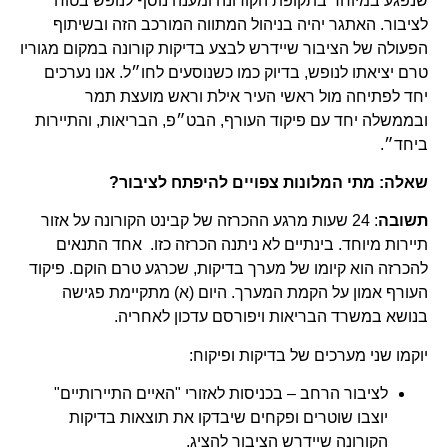
שנפגע במיוחד בתקופת הקורונה ומענה נוסף לנופש בטוח
לציבור. האתגר יהיה בניהול המתווה המורכב הזה ובשיתוף
הפעולה של הציבור שיידרש לבצע בדיקות קורונה במקום מגוריו
טרם יציאתו לנופש, בדיוק כמו כשנוסעים לחו״ל. אנו נערכים
יחד לפתיחה מול ראשי העיר אילת וראש מועצת תמר
ובממשלה יחד עם פיקוד העורף, הבט״פ, הבריאות, והתיירות
ביחד״.
שאלה: מתי המלונות צפויים להיפתח לציבור?
תשובה
: 24 שעות מרגע ההכרזה של קבינט הקורונה על אזור
תיירות מיוחד. בינתיים לא ניתנה הכרזה כזו. אחד התנאים
להכרזה הוא קיומו של מערך בדיקות, שכרגע טרם הוקם. פיקוד
העורף אמון על הקמת המערך. היום (א) מתקיימת פגישה
בנושא במשרד הבריאות ויפורסם עדכון לאחריה.
יוקמו שני מערכים של בדיקות ופיקוח:
לציבור הרחב – בכניסות לאזורי "האיים התיירותיים"
יוצבו שוטרים ופקחים שיבדקו את תוצאות בדיקות
הקורונה שיידרש הציבור להציג.