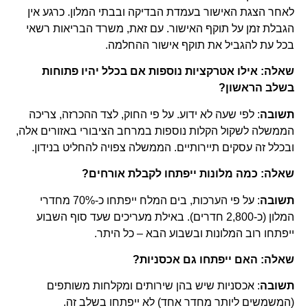
לאחר הצגת האישור בעמדת הבדיקה ובבתי המלון. כרגע אין
הגבלת זמן על תוקף האישור. עם זאת, משרד הבריאות רשאי
בכל עת להגביל את תוקף אישור ההחלמה.
שאלה: אילו אטרקציות נוספות אם בכלל יהיו פתוחות
בשלב הראשון?
תשובה
: לפי שעה לא ידוע. על פי החוק, לצד ההכרזה, צריכה
הממשלה לשקול הקלות נוספות במרחב הציבורי באזורים אלה,
ובכלל זה עסקים תיירותיים. הממשלה צפויה להחליט בנידון.
שאלה: כמה מלונות ייפתחו לקבלת אורחים?
תשובה
: על פי הערכות, בים המלח ייפתחו כ-70% מחדרי
המלון (כ-2,800 חדרים). באילת מעריכים שעד סוף השבוע
ייפתחו רוב המלונות ובשבוע הבא – כל היתר.
שאלה: האם ייפתחו גם אכסניות?
תשובה
: אכסניות שיש בהן שירותים ומקלחות משותפים
(המשמשים ליותר מחדר אחד) לא ייפתחו בשלב זה.