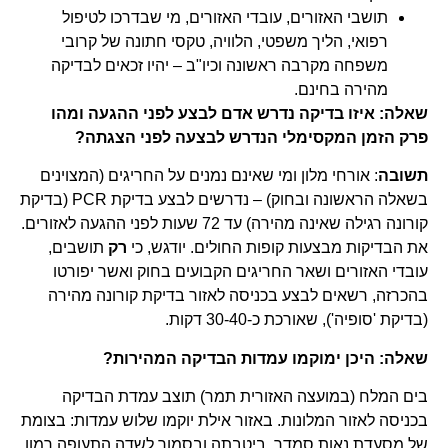
תושבי האזורים, עובדי האזורים, מי שבדרכו לטיפול
רפואי, הליך משפטי, הלוויה, טקסי חתונה של קרובי
משפחה מקרבה ראשונה וכיו"ב – יהיו זכאים לבדיקה
מהירה בחינם.
שאלה: איזו בדיקה נדרש אדם לבצע לפני ההגעה ומהו
פרק הזמן המקסימלי הנדרש לבצעה לפני הצגתה?
תשובה
: אורחי מלון ומי שאינם נמנים על החריגים (המצוינים
בשאלה הראשונה ובחוק) – נדרשים לבצע בדיקת PCR (בדיקת
קורונה רגילה שאינה מהירה) עד 72 שעות לפני ההגעה לאזורים.
את הבדיקות מבצעות קופות החולים. יודגש, כי
רק
תושבים,
עובדי האזורים ושאר החריגים הקבועים בחוק ואשר יפורטו
בהכרזה, רשאים לבצע בכניסה לאזור בדיקת קורונה מהירה
(בדיקת 'סופיה'), שאורכת כ-30-40 דקות.
שאלה: היכן ימוקמו עמדות הבדיקה המהירות?
בים המלח (במועצה האזורית תמר) תוצב עמדת הבדיקה
בכניסה לאזור המלונות. באזור אילת יוקמו שלוש עמדות: בצומת
של מסעדת נאות סמדר, ביטבתה ובסמוך לשדה התעופה רמון.