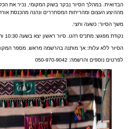
הבדואית. במהלך הסיור נבקר בשוק המקומי, נכיר את הכל
מההיצע העצום ומהריחות המסחררים ונהנה מהכנסת אורחי
משך הסיור: כשעה וחצי.
נקודת מפגש: מתנ"ס רהט. סיור ראשון יצא בשעה 10:30 והסיור השני יצא ב-12:30.
הסיור ללא עלות: אך מותנה בהרשמה מראש. מספר המקומ
לפרטים נוספים והרשמה: 050-970-9042