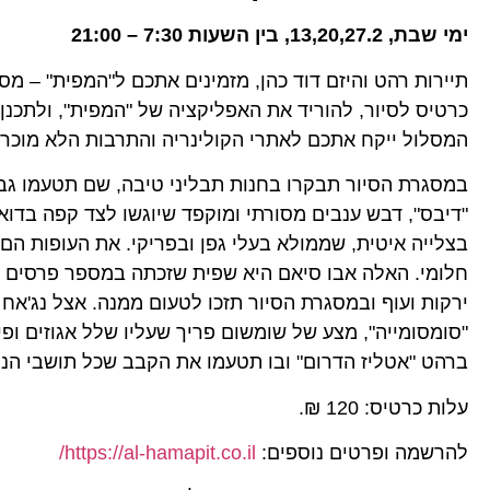
ימי שבת, 13,20,27.2, בין השעות 7:30 – 21:00
תיירות רהט והיזם דוד כהן, מזמינים אתכם ל"המפית" – 
כרטיס לסיור, להוריד את האפליקציה של "המפית", ולתכנ
המסלול ייקח אתכם לאתרי הקולינריה והתרבות הלא מוכרי
במסגרת הסיור תבקרו בחנות תבליני טיבה, שם תטעמו גבינ
"דיבס", דבש ענבים מסורתי ומוקפד שיוגשו לצד קפה בדוא
בצלייה איטית, שממולא בעלי גפן ובפריקי. את העופות ה
חלומי. האלה אבו סיאם היא שפית שזכתה במספר פרסים בא
ירקות ועוף ובמסגרת הסיור תזכו לטעום ממנה. אצל נג'אח
"סומסומייה", מצע של שומשום פריך שעליו שלל אגוזים ופי
ברהט "אטליז הדרום" ובו תטעמו את הקבב שכל תושבי הנג
עלות כרטיס: 120 ₪.
להרשמה ופרטים נוספים:
https://al-hamapit.co.il/