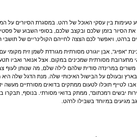
מסע טעימות בין עסקי האוכל של רהט. במסגרת הסיורים על ה
ן את הסיור בזמן שלכם ובקצב שלכם, בסופי השבוע של פסטיב
ם ברהט, ויאפשר לכם הצצה לחייהם הקולינריים של תושבי ה
ת "אפיג", אבן יוגורט מסורתית מגורדת לשמן זית מקומי עם
י מתערובת מסורתית שמכינים במקום. אצל אנואר ואביו תטע
ם משרים במרינדה סודית שלהם לילה שלם, מה שנותן לעוף צב
רץ ובעולם על הבישול האיכותי שלה. מנת הדגל שלה היא מ
 אבו לטייף תוכלו לטעום ממתקים בדואים מסורתיים מעשה ידי
רות יבשים ו"מכתום", ממתק בדואי מסורתי. בנוסף, תבקרו ב
ב מגיעים במיוחד בשבילו לרהט.