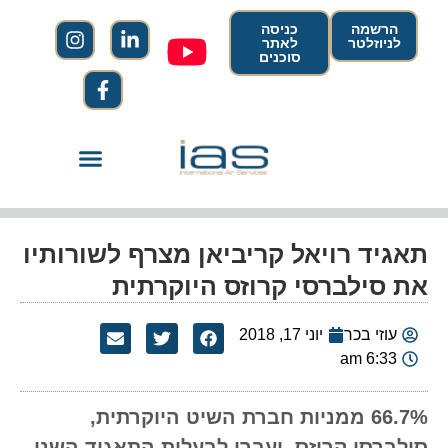
הרשמה
כניסה
לניוזלטר
לאתר
סוכנים
תאגיד רויאל קריביאן מצרף לשורותיו
את סילברסי קרוזס היוקרתית
עוזי בכר
יוני 17, 2018
6:33 am
66.7% ממניות חברת השיט היוקרתית,
סילברסי קרוזס, יעברו לבעלות התאגיד השני