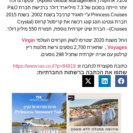
גלובל אחזקות ( Apollo Global Management) . עסקה גדולה
יותר הייתה בסכום של 7.3 מיליארד דולר ברכישת חברת P&O
Princess Cruises ע”י תאגיד קרניבל בשנת 2002. בשנת 2015
חברת גנטינג הונג קונג רכשה את קריסטל קרוזס (Crystal
Cruises)– חברת שיט יוקרתית נוספת, תמורת 550 מיליון דולר.
החל משנת 2020 יצטרפו לשוק הקרוזים העולמי
Virgin
Voyages
,
שתארח 2,700 נוסעים ורשת מלונות ריץ
קרלטון עם אנייה יוקרתית שתכיל 298 נוסעים.
כתובת מקוצרת לכתבה זו:
https://www.ias.co.il?p=84819
שתפו את הכתבה ברשתות החברתיות: