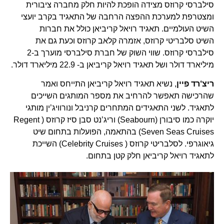
סילברסי קרוזס מצידה הופכת להיות חלק מחברה ציבורית
ומצטרפת למערכת ההפצה הרחבה של התאגיד בקרב יועצי
השיט העולמיים. תאגיד רויאל קריביאן כולל את חברות
השיט סלבריטי קרוזס, אזמרה קלאב קרוזס וכעת גם את
סילברסי קרוזס. שווי השוק של חברת סילברסי מוערך ב-2
מיליארד דולר ושל תאגיד רויאל קריביאן ב- 22.9 מיליארד דולר.
ריצ‘רד פיין
, נשיא תאגיד רויאל קריביאן התייחס ואמר
שהרכישה תאפשר להרחיב את מספר המותגים השייכים
לתאגיד. לשני התאגידים המתחרים קרניבל ונורוויג’ין מותגי
יוקרה כמו סיבורן (Seabourn) וריג’נט סבן סיז קרוזס ( Regent
Seven Seas Cruises) בהתאמה, הפועלות בתחום שיט
גיאוגרפי. לסלבריטי קרוזס ( Celebrity Cruises) השייכת
לתאגיד רויאל קריביאן חלק קטן בתחום.