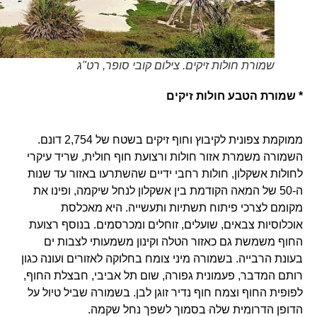
שמורת חולות זיקים. צילום קובי סופר, רט"ג
* שמורת הטבע חולות זיקים
ממוקמת צפונית לקיבוץ וחוף זיקים בשטח של 2,754 דונם.
השמורה משמרת אזור חולות ורצועת חוף חולית, שריד עיקרי
לחולות אשקלון, חולות רחבי ידיים שהשתרעו באזור עד שנות
ה-50 של המאה הקודמת בין אשקלון לנחל שיקמה, ופינו את
מקומם לצרכי פיתוח תשתיות ותעשייה. היא מאכלסת
אוכלוסיות צבאים, שועלים, זוחלים ומכרסמים. בנוסף רצועת
החוף משמשת גם כאזור הטלה וקינון משמעותי לצבות ים
בעונת הרבייה. בשמורה מיני צומח בחלוקה לאזורים ועונה כגון
רותם המדבר, פעמונית גפורה, שום תל אביבי, חבצלת החוף,
לפופית החוף וצמח חוף נדיר זוגן לבן. בשמורה שביל טיול על
הדופן הדרומית שלה בסמוך לשפך נחל שקמה.