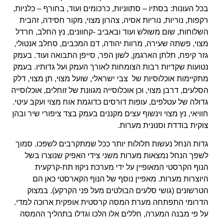
בכל העונות: בסתיו – סתווניות, כרכומים ועוד, בחורף – כלניות,
רקפות, נוריות, נוריות אסיה, צהרון מצוי, מקור חסידה, זהבית
השלוחות, שום משולש ועוד ובאביב -קחוונים, נץ החלב, חרדל
מצוי, פשתה שעירה, מרוות יהודה, דם המכבים, סחלב אנטולי,
גזר קיפח, תלתן הארגמן, לשון הפר, סייפן התבואה ועוד. בעמק
נטועות שקדיות רבות הצומחות לאורך העמק ועל גדותיו. בעמק
מתקיימות אוכלוסיות של צבי ישראלי, שועל מצוי, תן מצוי, דלק
הסלעים, דרבן מצוי, וכן אוכלוסייה מגוונת של זוחלים, אוכלוסייה
גדולה של עטלפים, עופות דורסים כדוגמת אוח מצוי ועקב עיטי.
חוויאי, נץ מצוי וינשוף עצים מקננים בעמק בצד ציפורי שיר ובהן
צוקית בודדת וסנונית מערות.
גדות הנחל נעשות תלולות יותר ככל שמתקרבים לשפכו. סמוך
לשפך הנחל נמצאות מערות משני צידי האפיק שנוצרו בשל
הנוף הקרסטי המאופיין על ידי מערכת ניקוז תת-קרקעית
היוצרות מערות. מאפיין נוסף של הנוף הקארסטי כאן הם
הטרשונים (גושי סלעים הבולטים מעל פני הקרקע). במצוק
הדרומי התפתחה מערת המסה קרסטית אופקית ארוכה למדי.
על פי מבנה המערה, חללים אלו הלכו וגדלו בתהליך ההמסה