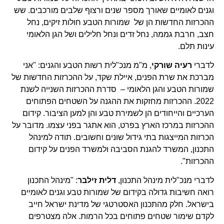
וגנים לאומיים שאורך מספר שנים ורצוף שלבים מורכבים. שש
ההכרזות החדשות הן של שמורות הטבע חולות זיקים, נחל
חצב, חרבת גממה, נחל זדים ונחל חלילים ושל הגן הלאומי
עינות תלם.
לדברי
רעיה שורקי
, מ"מ מנכ"לית רשות הטבע והגנים: "אני
מברכת את שרת הפנים, איילת שקד, על ההכרזות החדשות של
שמורות הטבע והגן הלאומי – סדרת ההכרזות השנייה לשנת
2022. ההכרזות מחזקות את ההגנה על השטחים הפתוחים
הערכיים והייחודים הן לשמירת טבע והן למען הציבור. קידום
ההכרזות במרכז הארץ בפרט, הוא אתגר בפני עצמו. מדובר על
הכרזות המייצגות בתי גידול שונים וחשובים. תודה למינהל
התכנון, המשרד להגנת הסביבה ולמשרד הפנים על קידום
ההכרזות".
לדברי מנכ"לית מינהל התכנון,
דלית זילבר
: "מינהל התכנון
רואה חשיבות גדולה בקידום של שמורות טבע וגנים לאומיים
בישראל. חלק מהתכנון האסטרטגי של מדינת ישראל חייב
לקדם שימור שטחים פתוחים בכל הרמות. אלה מצטרפים