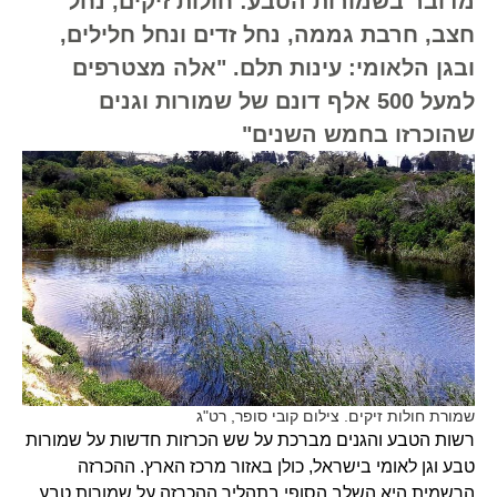
מדובר בשמורות הטבע: חולות זיקים, נחל
חצב, חרבת גממה, נחל זדים ונחל חלילים,
ובגן הלאומי: עינות תלם. "אלה מצטרפים
למעל 500 אלף דונם של שמורות וגנים
שהוכרזו בחמש השנים"
שמורת חולות זיקים. צילום קובי סופר, רט"ג
רשות הטבע והגנים מברכת על שש הכרזות חדשות על שמורות
טבע וגן לאומי בישראל, כולן באזור מרכז הארץ. ההכרזה
הרשמית היא השלב הסופי בתהליך ההכרזה על שמורות טבע