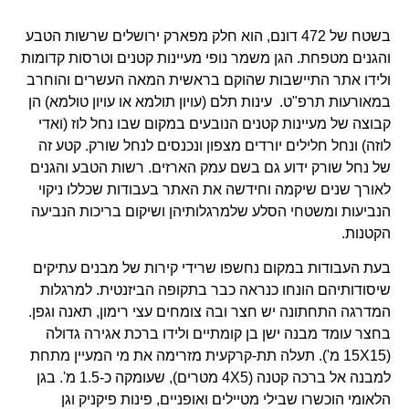
בשטח של 472 דונם, הוא חלק מפארק ירושלים שרשות הטבע
והגנים מטפחת. הגן משמר נופי מעיינות קטנים וטרסות קדומות
ולידו אתר התיישבות שהוקם בראשית המאה העשרים והוחרב
במאורעות תרפ"ט. עינות תלם (עויון תולמא או עויון טולמא) הן
קבוצה של מעיינות קטנים הנובעים במקום שבו נחל לוז (ואדי
לוזה) ונחל חלילים יורדים מצפון ונכנסים לנחל שורק. קטע זה
של נחל שורק ידוע גם בשם עמק הארזים. רשות הטבע והגנים
לאורך שנים שיקמה וחידשה את האתר בעבודות שכללו ניקוי
הנביעות ומשטחי הסלע שלמרגלותיהן ושיקום בריכות הנביעה
הקטנות.
בעת העבודות במקום נחשפו שרידי קירות של מבנים עתיקים
שיסודותיהם הונחו כנראה כבר בתקופה הביזנטית. למרגלות
המדרגה התחתונה יש חצר ובה צומחים עצי רימון, תאנה וגפן.
בחצר עומד מבנה ישן בן קומתיים ולידו ברכת אגירה גדולה
(15X15 מ'). תעלה תת-קרקעית מזרימה את מי המעיין מתחת
למבנה אל ברכה קטנה (4X5 מטרים), שעומקה כ-1.5 מ'. בגן
הלאומי הוכשרו שבילי מטיילים ואופניים, פינות פיקניק וגן