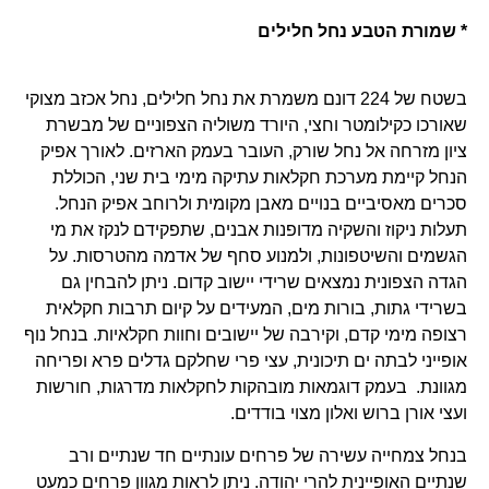
* שמורת הטבע נחל חלילים
בשטח של 224 דונם משמרת את נחל חלילים, נחל אכזב מצוקי
שאורכו כקילומטר וחצי, היורד משוליה הצפוניים של מבשרת
ציון מזרחה אל נחל שורק, העובר בעמק הארזים. לאורך אפיק
הנחל קיימת מערכת חקלאות עתיקה מימי בית שני, הכוללת
סכרים מאסיביים בנויים מאבן מקומית ולרוחב אפיק הנחל.
תעלות ניקוז והשקיה מדופנות אבנים, שתפקידם לנקז את מי
הגשמים והשיטפונות, ולמנוע סחף של אדמה מהטרסות. על
הגדה הצפונית נמצאים שרידי יישוב קדום. ניתן להבחין גם
בשרידי גתות, בורות מים, המעידים על קיום תרבות חקלאית
רצופה מימי קדם, וקירבה של יישובים וחוות חקלאיות. בנחל נוף
אופייני לבתה ים תיכונית, עצי פרי שחלקם גדלים פרא ופריחה
מגוונת. בעמק דוגמאות מובהקות לחקלאות מדרגות, חורשות
ועצי אורן ברוש ואלון מצוי בודדים.
בנחל צמחייה עשירה של פרחים עונתיים חד שנתיים ורב
שנתיים האופיינית להרי יהודה. ניתן לראות מגוון פרחים כמעט