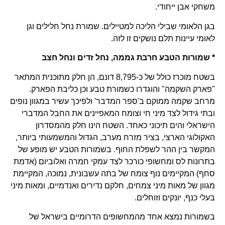
משחקי אבן ייחודי.
בגן הלאומי שבילי הליכה למטיילים. שמורת נחל חלילים וגן
לאומי עיינות תלם נושקים זו לזה.
* שמורות הטבע חרבת גממה, נחל זדים ונחל חצב
בשטח מוכרז כולל של כ-8,795 דונם, הן חלק מתוכנית המתאר
"פארק השקמה" והוגדרו כשמורת טבע וכן כליבת הפארק.
מרחב שקמה ממוקם ב'ספר המדבר' ולפיכך עשיר במגוון נופים
ובתי גידול לצד מיני חי וצומח המאפיינים את החבל המדברי
הישראלי והים תיכוני כאחד. השטח הינו חלק מהמסדרון
האקולוגי הארצי, בציר מזרח מערב, הגדול והמשמעותי ביותר,
המקשר בין ההר לשפלת החוף. בשמורות הטבע יש מופע של
בתרונות לס ומחשופי כורכר לצד עמקי חמרה ואלוביום (אדמת
סחף) המקיימים נוף צומח של בתה עשבונית, נמוכה, המקיימת
מגוון של מאות מיני צמחים, חלקם נדירים ואנדמיים, ומאות מיני
בעלי כנף, יונקים וזוחלים.
בשמורות נמצא אחד מהמחשופים הדרומיים בישראל של