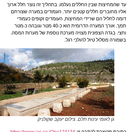
עד שהמחיצות שבין החללים נעלמו. בתהליך זה נוצר חלל ארוך
אליו מחוברים חללים קטנים יותר. העמודים במערה שצורתם
דומה לחליל הם שרידי המחיצות, העומדים זקופים כעמודי
תמך. אורך המערה הדרומית הוא כ-40 מטר וגובהה כ-מטר
וחצי. בגדה הצפונית מצויה מערכת נוספת של מערות המסה.
בשמורה מסלול טיול להולכי רגל.
גן לאומי עינות תלם. צילום יעקב שקולניק
כתובת מקוצרת לכתבה זו:
https://www.ias.co.il?p=124134