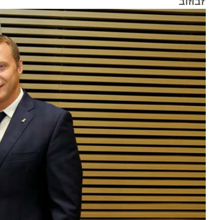
זבוזוב