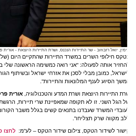
מין, יואל רזבוזוב - שר התיירות הנכנס, ושרת התיירות היוצאת - אורית פרקש
קס חילופי השרים במשרד התיירות שהתקיים היום (שלישי),
חזיר אותה לפעולה: "אני רואה כמשימה הראשונה שלי בתפקיד
שראל, כמובן מבלי לסכן את אזרחי ישראל ובשיתוף הגורמים
שך הסיוע לענף המלונאות והתיירות".
ת התיירות היוצאת ושרת המדע והטכנולוגיה,
אורית פרקש-
 הגל השני. זו לא תקופה שמאפיינת שרי תיירות, הרגשתי של
ובדי המשרד שעבדנו בתנאים קשים בגלל משבר הקורונה, ש
ב מקווה שרק תצליחו".
שור לשידור הטקס, צילום שידור הטקס – לע"מ:
לחצו כאן