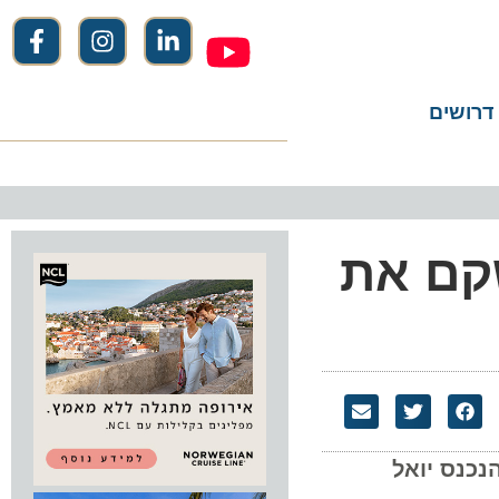
שים
ם את
ס יואל