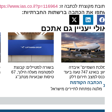
ובת מקוצרת לכתבה זו:
https://www.ias.co.il?p=116964
תפו את הכתבה ברשתות החברתיות:
ולי יעניין גם אתכם
לכת השמיים" איבדה
בשורה למטיילים: קבוצת
סיפור
כיוון: בואינג 747 טעה ביעד
לופטהנזה מעלה הילוך, 67
החדש
כנס למצב חירום דלק
טיסות שבועיות מנתב"ג
הכתבה הקודמת
מלטה נפתחת לתיירים מישראל