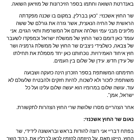
באנדרטת השואה וחתמו בספר הזיכרונות של מוזיאון השואה.
שר החוץ אשכנזי: "כאן בברלין, במקום בו שכנה מפקדתה
הראשית של החיה הנאצית, אשר גזרה את גורלם של ששה
מליונים מבני עמי ושלחה אותם אל המשרפות ותאי הגזים. אני
עומד כאן דומם כשר החוץ של ממשלת ישראל וכמפקדו לשעבר
של צבאה, כשלצידי ניצבים שר החוץ של ממשלת גרמניה ושר
חוץ איחוד האמירויות. נוכחותנו כאן יחד מסמלת את תחילתו
של עידן חדש. עידן של שלום בין העמים.
חתימתנו המשותפת בספר הזכרון הינה כזעקה ושבועה
משותפת: לזכור ולא לשכוח, להיות חזקים ולהבטיח שלעולם לא
עוד. עושה שלום במרומיו הוא יעשה שלום עלינו ועל כל
ישראל, אמן".
אחר הצהריים מסרו שלושת שרי החוץ הצהרות לתקשורת.
נאום שר החוץ אשכנזי:
בפתח דבריי אני רוצה להודות בראש ובראשונה לידידי, שר
החוץ, הייקו מאס, על היוזמה להזמין לכאן לברלין את, כבוד השר