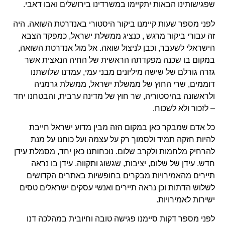
שפגישותינו הבאות יתקיימו במשרדינו בירושלים ואבו דאבי.
לפני מספר שעות קיימנו ביקור היסטורי באנדרטת השואה. היה
זה עבורי ביקור מרגש , כנציג ממשלת ישראל, כמפקד הצבא
הישראלי לשעבר, וכבן לניצול שואה. אל מול אנדרטת השואה,
במקום בו שכנה מפקדתה הראשית של החיה הנאצית אשר
גזרה גורלם של שישה מיליונים מבני עמי, עמדנו שלושתנו
דוממים, שרי החוץ של ממשלת ישראל, ממשלת גרמניה
ולראשונה בהיסטוריה, שר חוץ של מדינה ערבית, והבטחנו יחד
– לזכור ולא לשכוח.
כל אדם שמבקר כאן במקום הזה מבין מדוע ישראל חייבת
להיות חזקה תמיד ולסמוך רק על עצמה ועל כוחנו על מנת
להרחיק מלחמות ולקרב שלום. נוכחותנו כאן יחד, מסמלת עידן
חדש. עידן של שלום, יציבות, שגשוג ותקווה. עידן בו נראה
תיירים מהאמירויות מבקרים בחופשיות באתרים הקדושים
לשלוש הדתות וכן נראה תיירים ואנשי עסקים ישראלים טסים
ישירות לאמירויות.
לפני מספר דקות סיימנו פגישה טובה וחיובית במהלכה דנו