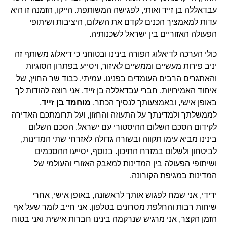
עבדאללה בן זייד ואותי, לפגישה המשותפת. הייקו, הזמנה זו היא
עדות למאמציך הכנים לקדם את השלום, היציבות ושיתופי
הפעולה האזוריים בין ישראל לשכנותיה.
כולי הערכה לדיאלוג הפורה בינינו ובטוחני כי דיאלוג משותף זה
יניב פירות מעשיים וממשיים לאיזור, ויסייע בפתרון הסוגיות
והאתגרים הרבים העומדים בפנינו. עמיתי, כבוד שר החוץ, של
איחוד האמירויות, חברי עבדאללה בן זייד, אני רוצה להודות לך
באופן אישי, ובאמצעותך לנסיך הכתר,
מוחמד בן זייד
,
לממשלתך ולמדינתך על התעוזה והחזון, ועל תרומתכם האדירה
לקידום הסכם השלום ההיסטורי עם ישראל. הסכם השלום
בינינו מביא עימו תקווה ובשורה גדולה לאזרחי שתי המדינות,
לביטחון ולשלום במזרח התיכון. בנוסף, יסייעו ההסכמים
ושיתופי הפעולה בין המדינות למאבק האזורי והעולמי של
המדינות במגיפת הקורונה.
ידידי, אני שמח לפגוש אותך לראשונה, באופן אישי, אחרי
שיחות רבות והחלפת מסרונים בטלפון. אני חייב לומר שעל אף
הזמן הקצר, אני מרגיש שנרקמה בינינו חברות אישית ואני בטוח