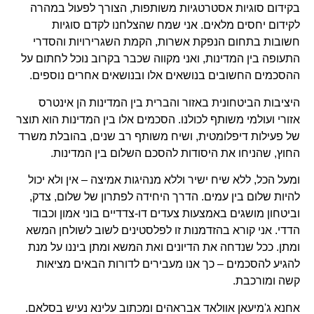
בקידום סוגיות אסטרטגיות משותפות, הצורך לפעול במהרה
לקידום יחסים מלאים. אני שמח שהצלחנו לקדם סוגיות
חשובות בתחום הנפקת אשרות, הקמת השגרירויות והסדרי
התעופה בין המדינות, ואני מקווה שכבר בקרוב נוכל לחתום על
ההסכמים החשובים בנושאים אלו ובנושאים אחרים נוספים.
היציבות הביטחונית באזור והברית בין המדינות הן אינטרס
אזורי ועולמי משותף לכולנו. הסכמים אלו בין המדינות הוא תוצר
של פעילות דיפלומטית, ושיח משותף רב שנים, בהובלת משרד
החוץ, שהניחו את היסודות להסכם השלום בין המדינות.
ומעל הכל, ללא שיח ישיר וללא מנהיגות אמיצה – אין ולא יכול
להיות שלום בין עמים. הדרך היחידה לפתרון של שלום, צדק,
וביטחון מושגים באמצעות צעדים דו-צדדיים בוני אמון וכבוד
הדדי. אני קורא בהזדמנות זו לפלסטינים לשוב לשולחן המשא
ומתן. ככל שנדחה את הדיונים ואת המשא ומתן ביננו על מנת
להגיע להסכמים – כך אנו מעבירים לדורות הבאים מציאות
קשה ומורכבת.
אחנא ג'מיעאן אוולאד אבראהים ומכתוב עלינא נעיש בסלאם.