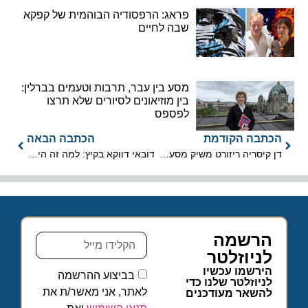
פראג: הרפסודיה הבוהמית של קפקא
שבה לחיים
מסע בין עבר, תרבות וטעמים בברלין:
בין מוזיאונים לסיורים שלא תרצו
לפספס
הכתבה הקודמת
הכתבה הבאה
דן קיסריה ריזורט משיק מסעדת פופ אפ הפתוחה לקהל הרחב
דובאי דווקא בקיץ: למה זה היעד הכי מפנק למשפחות, גם בעונה החמה?
הרשמה
לניוזלטר
הירשמו עכשיו
בביצוע ההרשמה
לניוזלטר שלנו כדי
לאתר, אני מאשר/ת את
להשאר מעודכנים
תנאי השימוש
ואת