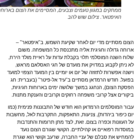
ממתקים במגוון טעמים וצבעים, המסיימים את הצום בארוחת
האיפטאר. צילום שוש להב
הצום מסתיים מדי יום לאחר שקיעת השמש, ב"איפטאר" –
ארוחה גדולה וחגיגית אליה מתכנסת כל המשפחה. משום
שלוח השנה המוסלמי תלוי בקבלת עדות על ראיית מולד הירח,
לא ניתן לקבוע במדויק את מועדם של חגי האסלאם מראש,
וישנה אפשרות לתזוזה של יום או יומיים בין המועד הצפוי למועד
בפועל. חודש הרמדאן מסתיים ב"עיד אל-פיטר" (בעברית: חג
הפסקת הצום), הנחגג במשך שלושה ימים בארוחות חגיגיות,
ביקורים אצל קרובי משפחה רחוקים וקרובים והענקת מתנות.
עבור המוסלמים הרמדאן הוא חודש של התבוננות פנימית (כמו
יום כיפור ביהדות), צניעות, התאפקות, התקרבות לאל, מחשבות
על העוונות וכפרה בצום. זאת, לצד מתן תרומות והתנדבות
במוסדות רפואיים או קהילתיים. הקושי שגורם הצום נועד
להמחיש את סבלם של עניי החברה, שרעב וקושי הוא שגרת