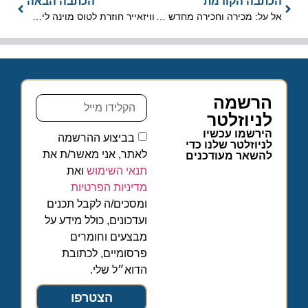
הכתבה הקודמת
הכתבה הבאה
אל על: מכירה וחכירה מחדש של 3 מטוסי בואינג 737-800
וויזאייר חוזרת לטוס מוינה לישראל
הרשמה
לניוזלטר
הירשמו עכשיו
בביצוע ההרשמה
לניוזלטר שלנו כדי
לאתר, אני מאשר/ת את
להשאר מעודכנים
תנאי השימוש
ואת
מדיניות הפרטיות
ומסכים/ה לקבל תכנים
ועדכונים, כולל מידע על
מבצעים וחומרים
פרסומיים, לכתובת
הדוא״ל שלי.
הצטרפו