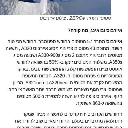
מטוסי העתיד ZEROe . צילום איירבוס
איירבוס ובואינג, מה קורה?
איירבוס
מסרה 57 מטוסים בחודש ספטמבר, החודש הכי טוב
השנה, מתוכם 43 מטוסים צרי גוף מסוג איירבוס A320 , תשעה
מטוסים רחבי גוף מתוכם 2 מסוג A330-900s ושבעה מסוג
A350s. משלוחי המטוסים זינקו ב- 50% בהשוואה לחודש
אוגוסט וציינו התאוששות קלה. ההתאוששות נובעת בעיקר
מפופולריות משפחת מטוסי ה- A320. חברות התעופה
ממשיכות לקבל את מטוסי ה- A320neo ו- A321neo, מכיוון
שמטוסי צרי הגוף נשארים בשימוש הרבה יותר מאשר צי רחבי
הגוף. איירבוס צופה להגיע השנה למסירת כ-500 מטוסים
בהשוואה ל-863 אשתקד.
החודשים הקרובים יהיו קריטיים לתעשייה מכיוון שמקרי
התחלואה מתגברים בעולם והחורף מאיים שוב להוריד את
ביקושי הנסיעות. אם הנתונים הנוכחיים אכן יישארו יציבים