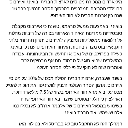
מיליארדים ממכירת מטוסים לארצות הברית. בואינג ואיירבוס
הם 'ילדי המריבה' המרכזיים בסכסוך הסחר הנמשך כבר 16
שנה בין ארצות הברית לאיחוד האירופי.
בואינג, באמצעות ממשל טראמפ, טוענת כי איירבוס מקבלת
סובסידיות ממדינות האיחוד האירופי בצורה של ריביות מוזלות
על הלוואות ממשלתיות ומעניקה לאיירבוס יתרון תחרותי בלתי
הוגן. איירבוס מצדה בחסות האיחוד האירופי טוענת כי בואינג
פעילה בפרויקטים של נאס"א והתעשיות הביטחוניות- עבודה
ממשלתית שהיא סוג של סבסוד. הם אף מרחיקים לכת
ואומרים שזה לא חוקי על פי כללי הסחר העולמי.
בשנה שעברה, ארצות הברית הטילה מכס של 10% על מטוסי
איירבוס. ארגון הסחר העולמי העניק לוושינגטון את הזכות להטיל
מכס על יבוא מהאיחוד האירופי בשווי של 7.5 מיליארד דולר.
ראוי לציין כי חלקי מטוסים שיוצרו באיחוד האירופי שהיו
בשימוש במפעל האיירבוס של אלבמה ארה"ב לא נכללו כמו
אלה ששימשו את חברת בואינג.
המהלך הזה לא התקבל טוב לא בבריסל ולא בטולוז. מאז