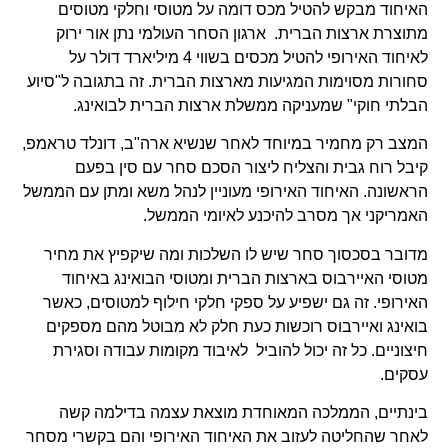
האיחוד מבקש להטיל מכס דומה על מטוסי וחלקי מטוסים
מתוצרת ארצות הברית. ארגון הסחר העולמי נתן אור ירוק
לאיחוד האירופי להטיל מכסים בשווי 4 מיליארד דולר על
סחורות מסוימות המגיעות מארצות הברית. זה בתגובה ל"סיוע
הבלתי חוקי" שמעניקה ממשלת ארצות הברית לבואינג.
המצב רק מחמיר במיוחד לאחר שנשיא ארה"ב, דונלד טראמפ,
קיבל רוח גבית והצליח ליצור הסכם סחר עם סין בפעם
הראשונה. האיחוד האירופי מעוניין לנהל משא ומתן עם הממשל
האמריקני אך מסרב להיכנע לאיומי הממשל.
מדובר בסכסוך סחר שיש לו השלכות ומה שיקפיץ את מחיר
מטוסי האיירבוס בארצות הברית ומטוסי הבואינג באיחוד
האירופי. זה גם ישפיע על ספקי חלקי חילוף למטוסים, כאשר
בואינג ואיירבוס רוכשות כעת חלק לא מבוטל מהם מספקים
חיצוניים. כל זה יכול להוביל לאיבוד מקומות עבודה וסגירת
עסקים.
בינתיים, הממלכה המאוחדת מוצאת עצמה בדילמה קשה
לאחר שהחליטה לעזוב את האיחוד האירופי והם בקשרי מסחר