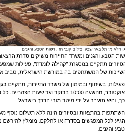
ן הלאומי תל באר שבע. צילום קובי חזן, רשות הטבע והגנים
ות הטבע והגנים ומשרד התיירות משיקים סדרת הרצאות וסיו
סיורים תתקיים במסגרת "קהילה לומדת", פעילות שמפעילה 
שייכות של המשתתפים בה במורשת הישראלית, סביב אתרי ה
באוקטובר, מהשעה 10:00 בבוקר ועד שעות הצ
ך, והיא תועבר על ידי מיטב מורי הדרך בישראל.
שתתפות בהרצאות ובסיורים הינה ללא תשלום נוסף מעבר לדמ
הגיע לכל המפגשים בסדרה או לחלקם. מומלץ להירשם מראש
בע והגנים.