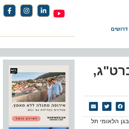
שים
ט"ג,
 הלאומי תל