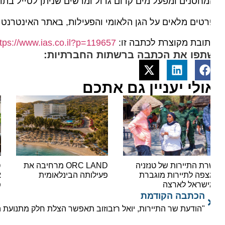
חסנים ומפעל מים קדום גדול ומרשים שניתן לטייל בתוכו.
טים מלאים על הגן הלאומי והפעילות, באתר האינטרנט של 
ובת מקוצרת לכתבה זו:
https://www.ias.co.il?p=119657
תפו את הכתבה ברשתות החברתיות:
ולי יעניין גם אתכם
ת התיירות של טנזניה
ORC LAND מרחיבה את
סצנת
פה לתיירות מוגברת
פעילותה הבינלאומית
שראל לארצה
פותח
הכתבה הקודמת
"הודעת שר התיירות, יואל רזבוזוב תאפשר הצלת חלק מתנועת החור