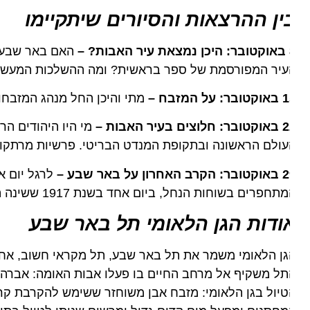
ין ההרצאות והסיורים שיתקיימו
ות?
–
האם באר שבע העתי
יר המפורסמת של ספר בראשית? ומה ההשלכות המעשיות של 
ר: על המזבח
–
מתי והיכן החל מנהג המזבחות ו
וצים בעיר האבות –
מי היו היהודים הראש
ולם הראשונה ובתקופת המנדט הבריטי. פרשיות מרתקות וע
ב האחרון על באר שבע
–
לרגל יום אנז"ק
תחפרים בשוחות הנחל, ביום אחד בשנת 1917 ששינה הכל.
ודות הגן הלאומי תל באר שבע
גן הלאומי משמר את תל באר שבע, תל מקראי חשוב, אחד מ
ל משקיף אל מרחב החיים בו פעלו אבות האומה: אברהם יצח
יול בגן הלאומי: מזבח אבן משוחזר ששימש להקרבת קרבנות,