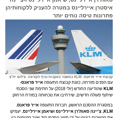
איסטרן איירליינס במטרה להעניק ללקוחותיהן
פתרונות טיסה נוחים יותר
קבוצת אייר פראנס- KLM במשבר בעקבות נגיף הקורונה. צילום יח"צ
עם הפנים מזרחה, כוונת קבוצת התעופה
אייר פראנס-
KLM
שהודיעה החודש (יולי 2018) על חתימת שני הסכמי
שיתוף פעולה חדשים, שירחיבו את נוכחותה במזרח הרחוק:
במסגרת ההסכם הראשון, חברות התעופה
אייר פראנס
,
KLM
, צ'יינה סאות'רן איירליינס
ו
שיאמן איירליינס
, יעמיקו
את הקשרים ביניהן על ידי מיזוג הסכמי קוד שייר הקיימים בין