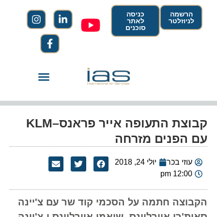
הרשמה
כניסה
לניוזלטר
לאתר
סוכנים
קבוצת התעופה אייר פראנס–KLM
עם הפנים מזרחה
עוזי בכר
יולי 24, 2018
12:00 pm
הקבוצה חתמה על הסכמי קוד שר עם צ'יינה
סאות'רן איירליינס, שיאמן איירליינס ו-צ'יינה