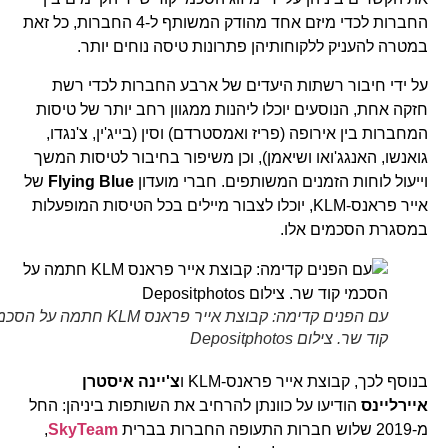
החברות לכדי מיזם אחד מהודק המשותף ל-4 החברות, כל זאת
במטרה להעניק ללקוחותיהן פתרונות טיסה נוחים יותר.
על ידי חיבור רשתות היעדים של ארבע החברות לכדי רשת
חזקה אחת, הנוסעים יוכלו ליהנות ממגוון רחב יותר של טיסות
המחברות בין אירופה (פריז ואמסטרדם) וסין (בייג'ין, צ'נגדו,
גואנשו, האנגג'ואו ושיאמן), וכן משיפור בחיבור לטיסות המשך
וייעול לוחות הזמנים המשותפים. חברי מועדון
Flying Blue
של
אייר פראנס-KLM, יוכלו לצבור מיילים בכל הטיסות המופעלות
במסגרת הסכמים אלו.
עם הפנים קדימה: קבוצת אייר פראנס KLM חתמה על הסכמי
קוד שר. צילום Depositphotos
בנוסף לכך, קבוצת אייר פראנס-KLM ו
צ'יינה איסטרן
איירליינס
הודיעו על כוונתן להרחיב את השותפות ביניהן: החל
מ-2019 שלוש חברות התעופה החברות בברית
SkyTeam
,