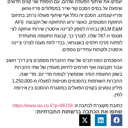
יעמיקו את שיתוף הפעולה שלהם, עם הוספת שני קווים חדשים
שיפעלו על בסיס הסכם קוד-שייר במסלולים פריז-ווהאן
ופריז-קונמינג. הסכם זה כולל אף שיתוף פעולה נרחב בתחום
תחזוקת המטוסים, כאשר זרוע התחזוקה של הקבוצה (AFI
KLM E&M) נבחרה לספק לצ'יינה איסטרן שירותי אחזקה לצי
מטוסי ה-787 שלה. לצורך כך, קבוצת התעופה מתעתדת
לפתוח מרכז חלפים בשנגחאי, בכדי לתת מענה לצרכי צ'יינה
איסטרן ולקוחות עתידיים נוספים.
ההסכמים המורחבים של שתי החברות מסמנים ציון דרך חשוב
עבור הקבוצה ואף תורמים לחיזוק מעמדן של שתי החברות
בשוק התעופה הסיני שממשיך לצמוח מדי יום. מדי שנה,
החברות השותפות בהסכמים מטיסות למעלה מ-1,250,000
מיליון נוסעים בקווים הפועלים במסגרת ההסכם בין אירופה
לסין.
כתובת מקוצרת לכתבה זו:
https://www.ias.co.il?p=86158
שתפו את הכתבה ברשתות החברתיות: