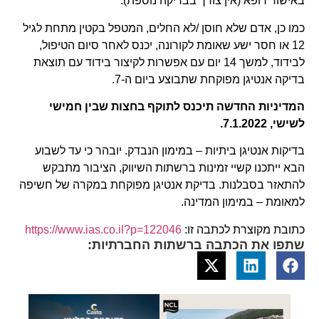
באישור רופא (אין צורך בבדיקה נוספת).
כמו כן, אדם שלא חוסן /לא החלים, המטפל בקטין מתחת לגיל
12 או חסר ישע שאומת לקורונה, יכנס לאחר סיום הטיפול,
לבידוד, למשך 14 יום עם אפשרות לקיצור בידוד עם תוצאת
בדיקה אנטיגן מפוקחת שתבוצע ביום ה-7.
המדיניות החדשה תיכנס לתוקף בחצות שבין חמישי
לשישי, 7.1.2022.
בדיקות אנטיגן ביתיות – במימון הנבדק. יובהר כי עד לשבוע
הבא ייתכנו קשיי זמינות ברשתות השיווק, הציבור מתבקש
להתאזר בסבלנות. בדיקת אנטיגן מפוקחת במקרה של חשיפה
למאומת – במימון המדינה.
כתובת מקוצרת לכתבה זו:
https://www.ias.co.il?p=122046
שתפו את הכתבה ברשתות החברתיות: