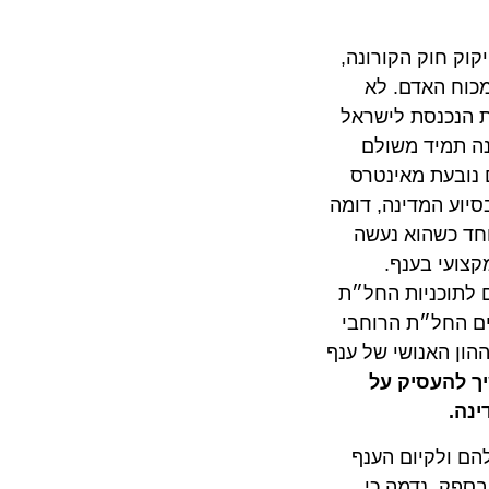
חוק הקורונה,
לחל״ת ע״ח המדינה, ביקש מהמדינה שתסייע בידו להמשיך להעסיק כ-20% מכוח האדם. לא
20 משלמים מארגני התיירות הנכנסת לישראל
מיד משולם
בעת מאינטרס
 המדינה, דומה
 כשהוא נעשה
י בענף.
וכניות החל״ת
אינם בנמצא. ביום 30 לספטמבר יסתיים החל״ת הרוחבי
 האנושי של ענף
שיך להעסיק על
ולקיום הענף
. נדמה כי