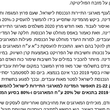
 מזבח הפוליטיקה.
מארגני התיירות הנכנסת לישראל, שעם פרוץ המגפה וחיקוק 
שכלל את האפשרות להוציא את העובדים 
מיותר לציין שהבקשה באה על רקע אפס מוחלט בהכנסות ואיסור לעבוד. מאז חודש מרץ 20
 וזאת כאמור באפס מוחלט של הכנסות. חלקה של המדינה ת
ים, למרות היעדר מוחלט של הכנסות. פעילות המארגנים נו
להקל בהם ראש. התוכנית להעסקת כ״א ע״ח המארגנים בסיוע
כונותו וחשיבותו של הפרויקט באמצעות קרן השיווק, במיוחד
מיותר להכביר במילים על חשיבות שימור כוח האדם המקצוע
ם בתשלומי שכר מאז פרוץ המשבר במקום שליחת עובדים לת
שיזמה המדינה לכל. להערכתנו, למעלה ממחצית העובדים שהיו בסוף 2019 כבר 
כנסת לישראל לפטר מאות עובדים, ובכך לפגוע בתשתית ההון
בקשתנו: במסגרת קרן השיווק 21-22 תאפשר המדינה למארגני התיירות לישראל להמ
מוכיחים המארגנים את מחויבותם ואחריותם לעסקים שלהם 
משרד האוצר, הוא החשש לתמיכה בעסקים שקיומם מוטל בספק