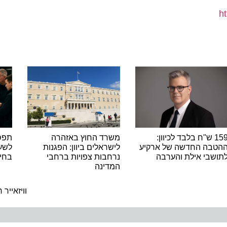
15 ש"ח בלבד לכיוון:
משרד החוץ באזהרה
תפסו אות
ה החדשה של ארקיע
לישראלים ביוון: הפגנות
לשעבר ש
בי אילת והערבה
נרחבות צפויות ברחבי
בחינם במשך
המדינה
ה
וויזאייר רוש