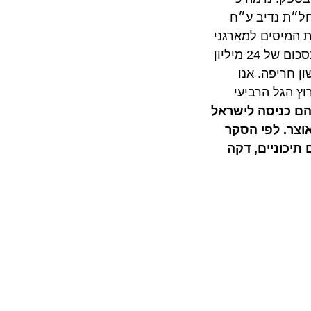
ל״ת נדיב ע״ח
מיסים למארגני
התיירות כי העסק שלהם סגור מכיוון שלא נרשמות בו הכנסות…). אמנם הסכמה עקרונית לשימור המסגרות העיסקיות בסכום של 24 מיליון
יפה. אנו
גל הרביעי
נעת מהם כניסה לישראל
 לפי הסקר
 בבזארים הים תיכוניים, דקה