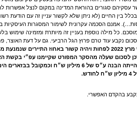
לם שכר גם כאשר עסקיהם סגורים בהוראת המדינה במקום לנצל אפשרות לח
 בין החיים (לא ניתן שלא לקשור עניין זה עם הודעת רשות ה
ל מילה נוספת בעניין זה מיותרת ומזמינה שימוש בלשון חר
קבע עוד טרם פרוץ הגל הרביעי. גם על דעת האוצר, פרוץ ה
בקשתנו: התשלום יהיה עד לחודש מרץ 2022 לפחות ויהיה קשור באחוז התיירים שנמ
לסכום שעלה מהסקר המפורט שקיימנו עפ״י בקשת האוצר.
התשלום החודשי אמור להיות 8 מיליון ש״ח. לאחר מכן הייתה הבנה ע״ס של 6 מיליון ש״ח וכמקובל
ע בהקדם האפשרי.