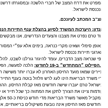
פרט את דו"ח המצב של חברי הלשכה ובמסגרתו דרשנו לקיים
נכנסת לישראל.
צ"ב המכתב לעיונכם.
נדון: היערכות המשרד לסיוע בהצלת ענף התיירות הנכנס
ד טרם נפרט את מצבנו והצעדים הנדרשים, אנו מבקשים לאח
ופן סימלי ושאינו מקרי כנראה, בימים אלא עפ״י המסורת היה
רגני תיירות נכנסת לישראל.
י שנראה מצב הדברים, עומד להיגזר גורלנו לשבט. להלן נפ
דש:
הלכה למעשה, הפעלה מח
ירים שמאז מועד החיסון האחרון לא עברו יותר משישה חודש
י משרד הבריאות הינו לעג לרש וזלזול בוטה בענף התיירות.
שראל טרם יעברו שישה חודשים מאז קבלת החיסון. ההחלטה
דמות ציינו את הצורך לתקן את המתווה כך שכל תייר או קבוצת
במקביל מאשר 
ודשים מאז החיסון אינה נובעת משיקולים בריאותיים, אלא 