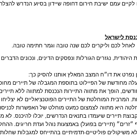
 עמם ישיבת חירום דחופה שיידון בסיוע הנדרש להצלת ענף
ת לישראל
ל לכם וליקרים לכם שנה טובה וגמר חתימה טובה.
ודית, נגזרים הגורלות ונפסקים הדינים, ונכונים הדברים גם
רט את דו״ח המצב המאלץ אותנו להסיק כך:
ודשת של הפיילוט בתוספת המגבלה של תיירים מחוסנים ב
ים, הופך את מתווה התיירות הנכנסת למתווה ללא תיירים. פ
 המרבית המוחלטת של התיירים הפוטנציאליים לא יצליחו להגי
 היא מתווה לצמצום כמעט מוחלט של האפשרות לכניסת תייר
 תיירים שיעמדו בתנאים הנדרשים, יוכלו להיכנס. לא מיותר ל
משרד הבריאות מדי חודש כניסת כ-50 אלף ״זרים״ (תיירים בפועל) באמצעות נוהל ועדת חריגים. ה
משיקולים פוליטיים-תדמיתיים בהתייחס למגבלות שחלות על י