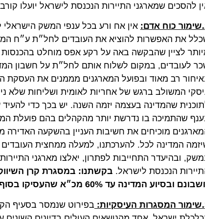
ן להסכים שמארגני התיירות הנכנסת לישראל יועלו קורבן על
:
אין אח ורע בכל ענפי המשק הישראלי לענף 
ר לעובדים, במקום לשלוח אותם לחל״ת על חשבון המדינה,
יחור רב מאוד ובפועל המארגנים מממנים את העסקת העובד
סקי המשולב ברגש של אחריות לאומית ושליחות שלא ניתן 
וכנית שהמדינה בעצמה יזמה השנה. יש בכך כדי להעיד על נ
נף שהתמיכה בו נדרשת יותר מהקהלים בהם פועלת המדינה. 
ארגנים מוכיחים את חשיבות העניין בהשקעה האדירה מציד
שק, ובהיעדר התחייבות לפתרון, יאלצו מארגני התיירות הנ
יירות הנכנסת לישראל.
ם ובסיוע המדינה עד 60% מכ״א שהעסיקו בסוף 2019 בתנאים של 20% ע״ח המארגנים ו-80% בסיוע המדינה.
ת:
בפירוט שנמסר בסעיף הקודם, 
לכלת ישראל. אחד מהנושאים העולים בדיונים השונים עם 