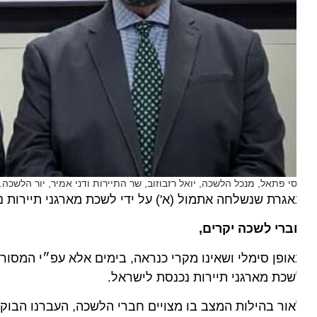
סי פתאל, מנכל הלשכה, יואל רזבוזוב, שר התיירות ודני אמיר, יור הלשכה. צילו
גרת שנשלחה אתמול (א') על ידי לשכת מארגני תיירות נכנ
ברי לשכה יקרים,
ופן סימלי ושאינו מקרי כנראה, בימים אלא עפ״י המסורת היה
כת מארגני תיירות נכנסת לישראל.
ור בהילות המצב בו מצויים חברי הלשכה, העברנו הבוקר מכת