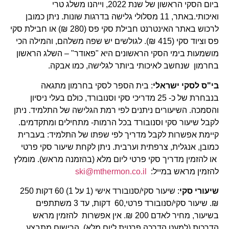
ביום הסקי הראשון של שנת 2022, וייהנו משלג טרי
ואיכותי.באתר, 11 מסלולי גלישה בדרגות שונות. ניתן כמובן
לרכוש באתר האינטרנט חבילת סקי פס (280 ₪) או חבילת סקי
פס וציוד סקי (415 ₪). לגולשים יש שפה משלהם, והמילה הכי
מושמעות בימי הסקי הראשונים היא "פאודר" – השלג הראשון
בחרמון שנחשב לאיכותי ביותר לגלישה, כמו אבקה.
בי"ס לסקי ישראלי
: בית הספר לסקי בחרמון מתגאה
בנבחרת של כ- 25 מדריכי סקי וסנובורד, כולם בעלי ניסיון
והסמכה. השיעורים ניתנים לפי רמת הגלישה של התלמיד. ניתן
לקבל שיעור סקי וסנובורד בכל הרמות- מתחילים ומתקדמים.
קיימת אפשרות לקבל מדריך לפי שפתו של התלמיד: בעברית
כמובן, אנגלית, צרפתית וערבית. ניתן לקחת שיעור סקי פרטי
או להזמין מדריך סקי פרטי ליום מלא (בהזמנה מראש). מומלץ
להזמין מראש במייל:
ski@mthermon.co.il
שיעורי סקי
: שיעור סקי/סנובורד אישי (1 על 1) 60 דקות 250
₪. שיעור סקי/סנובורד פרטי,60 דקות, עד 3 משתתפים
בשיעור, מחיר לאדם 200 ₪. אין אפשרות להזמין מראש
הדרכות (למעט הדרכה פרטית ליום מלא), הרישום מתבצע