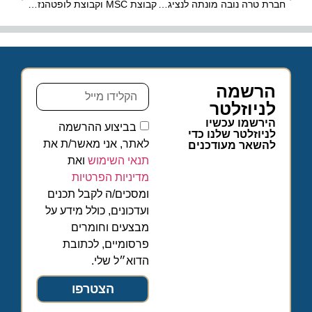
חברת טרה נובה מונתה לנציגת רשות התיירות של פולין בישראל
קבוצת MSC וקבוצת לופטהנזה מעוניינות ברכישת איטה איירווייס
הרשמה
לניוזלטר
הירשמו עכשיו
בביצוע ההרשמה
לניוזלטר שלנו כדי
לאתר, אני מאשר/ת את
להשאר מעודכנים
תנאי השימוש
ואת
מדיניות הפרטיות
ומסכים/ה לקבל תכנים
ועדכונים, כולל מידע על
מבצעים וחומרים
פרסומיים, לכתובת
הדוא״ל שלי.
הצטרפו