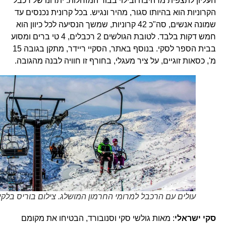
העליון לתצפית מרהיבה ובילוי בבור המזחלות. יתרונו של רכבל
הקרוניות הוא בהיותו סגור, מהיר ונגיש. בכל קרונית נכנסים עד
שמונה אנשים, סה"כ 42 קרוניות, שמשך הנסיעה לכל כיוון הוא
חמש דקות בלבד. לטובת הגולשים 2 רכבלים, 4 טי ברים ומסוע
בבית הספר לסקי. בנוסף באתר, הסקיי ריידר, מתקן בגובה 15
מ', כסאות זוגיים, על ציר מעגלי, בחורף זו חוויה לבנה מהגובה.
עולים עם הרכבל למרומי החרמון המושלג. צילום בוריס בלקין
סקי ישראלי
: מאות גולשי סקי וסנובורד, הבטיחו את מקומם