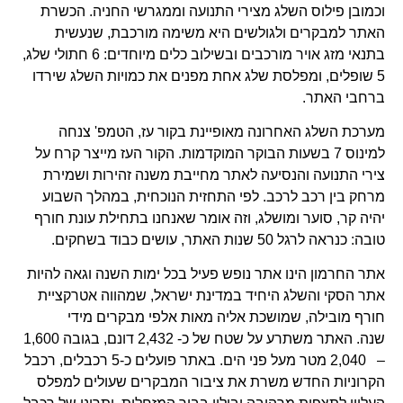
וכמובן פילוס השלג מצירי התנועה וממגרשי החניה. הכשרת
האתר למבקרים ולגולשים היא משימה מורכבת, שנעשית
בתנאי מזג אויר מורכבים ובשילוב כלים מיוחדים: 6 חתולי שלג,
5 שופלים, ומפלסת שלג אחת מפנים את כמויות השלג שירדו
ברחבי האתר.
מערכת השלג האחרונה מאופיינת בקור עז, הטמפ' צנחה
למינוס 7 בשעות הבוקר המוקדמות. הקור העז מייצר קרח על
צירי התנועה והנסיעה לאתר מחייבת משנה זהירות ושמירת
מרחק בין רכב לרכב. לפי התחזית הנוכחית, במהלך השבוע
יהיה קר, סוער ומושלג, וזה אומר שאנחנו בתחילת עונת חורף
טובה: כנראה לרגל 50 שנות האתר, עושים כבוד בשחקים.
אתר החרמון הינו אתר נופש פעיל בכל ימות השנה וגאה להיות
אתר הסקי והשלג היחיד במדינת ישראל, שמהווה אטרקציית
חורף מובילה, שמושכת אליה מאות אלפי מבקרים מידי
שנה. האתר משתרע על שטח של כ- 2,432 דונם, בגובה 1,600
– 2,040 מטר מעל פני הים. באתר פועלים כ-5 רכבלים, רכבל
הקרוניות החדש משרת את ציבור המבקרים שעולים למפלס