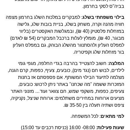
בביה"ס לסקי בחרמון.
בילוי משפחתי בשלג
: למבקרים במלכות השלג בחרמון מצפה
חוויה מהנה וקרה, משחק בשלג, בניית בובות שלג, גלישה
במזחלות פלסטיק (40 ₪), ובמגלשות האקסטרים (בליווי
מבוגר, 40 ₪), מומלץ לעלות ברכבל המבקרים (54 ₪ לאדם)
למפלס העליון ולהסתנוור מהשלג הבוהק, גם במפלס העליון
בור מזחלות שלג וקפיטריה.
המלצה
: חשוב להצטייד בהרבה בגדי החלפה, מגפי גומי
לילדים, לבוש חם (נגד מים), כובעים, צעיף, כפפות, קרם הגנה,
מצלמה לתיעוד הבילוי המשותף. אם פספסתם אז בחנות
המזכרות ששמה "מה שכחנו" באתר ניתן לרכוש: כובעים,
צעיפים, כפפות, משקפי שמש, חם צוואר ועוד… מזנוני האתר
מציעים ארוחות במחירים משתלמים: ארוחת שניצל, נקניקיה,
ציפס ושתיה תעלה בין 35-50 ₪.
למי מתאים
: לכל המשפחה.
שעות פעילות
: 08:00- 16:00 (כניסת רכבים עד 15:00)